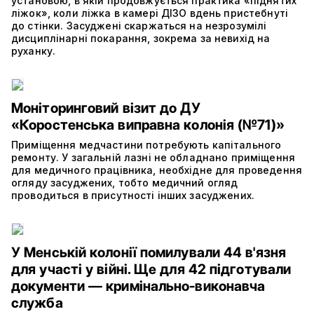
установою, в якій продовжується практика «піднятих
ліжок», коли ліжка в камері ДІЗО вдень пристебнуті
до стінки. Засуджені скаржаться на незрозумілі
дисциплінарні покарання, зокрема за невихід на
руханку.
Моніторинговий візит до ДУ
«Коростенська виправна колонія (№71)»
Приміщення медчастини потребують капітального
ремонту. У загальній лазні не обладнано приміщення
для медичного працівника, необхідне для проведення
огляду засуджених, тобто медичний огляд
проводиться в присутності інших засуджених.
У Менській колонії помилували 44 в'язня
для участі у війні. Ще для 42 підготували
документи — кримінально-виконавча
служба