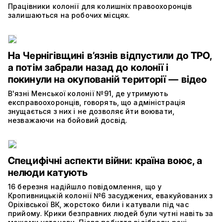
Працівники колонії для колишніх правоохоронців
залишаються на робочих місцях.
На Чернігівщині в’язнів відпустили до ТРО,
а потім забрали назад до колонії і
покинули на окупованій території — відео
В'язні Менської колонії №91, де утримують
експравоохоронців, говорять, що адміністрація
знущається з них і не дозволяє йти воювати,
незважаючи на бойовий досвід.
Специфічні аспекти війни: країна воює, а
нелюди катують
16 березня надійшло повідомлення, що у
Кропивницькій колонії №6 засуджених, евакуйованих з
Оріхівської ВК, жорстоко били і катували під час
прийому. Крики безправних людей були чутні навіть за