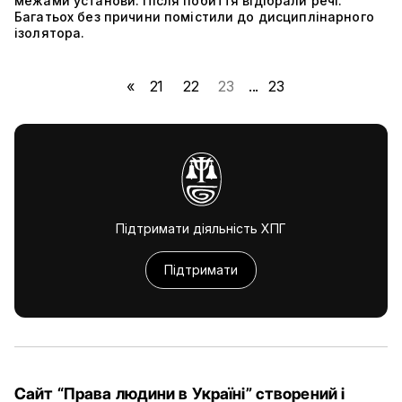
межами установи. Після побиття відібрали речі.
Багатьох без причини помістили до дисциплінарного
ізолятора.
«
21
22
23
...
23
Підтримати діяльність ХПГ
Підтримати
Сайт “Права людини в Україні” створений і