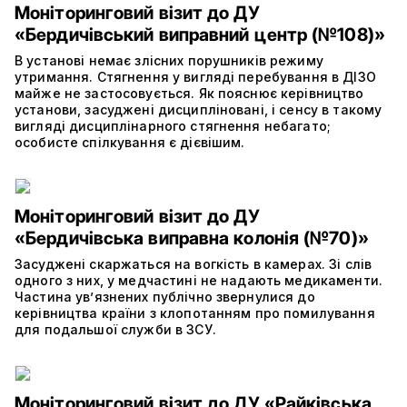
Моніторинговий візит до ДУ
«Бердичівський виправний центр (№108)»
В установі немає злісних порушників режиму
утримання. Стягнення у вигляді перебування в ДІЗО
майже не застосовується. Як пояснює керівництво
установи, засуджені дисципліновані, і сенсу в такому
вигляді дисциплінарного стягнення небагато;
особисте спілкування є дієвішим.
Моніторинговий візит до ДУ
«Бердичівська виправна колонія (№70)»
Засуджені скаржаться на вогкість в камерах. Зі слів
одного з них, у медчастині не надають медикаменти.
Частина ув’язнених публічно звернулися до
керівництва країни з клопотанням про помилування
для подальшої служби в ЗСУ.
Моніторинговий візит до ДУ «Райківська