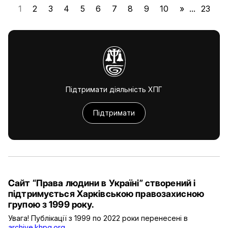
1
2
3
4
5
6
7
8
9
10
»
...
23
Підтримати діяльність ХПГ
Підтримати
Сайт “Права людини в Україні” створений і
підтримується Харківською правозахисною
групою з 1999 року.
Увага! Публікації з 1999 по 2022 роки перенесені в
archive.khpg.org