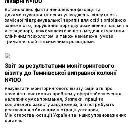
лікарні №100
Встановлено факти неналежної фіксації та
документування тілесних ушкоджень, відсутність
замісної підтримувальної терапії для осіб з опіоїдною
залежністю, порушення порядку розміщення пацієнтів
у стаціонарі, неукомплектованість медичної частини
клінічним психологом, а також неналежні умови
тримання осіб із психічними розладами.
Звіт за результатами моніторингового
візиту до Темнівської виправної колонії
№100
Результати моніторингового візиту свідчать про
наявність системних проблем у сфері забезпечення
належних умов тримання, безпеки, праці та
соціального захисту засуджених, які потребують
реагування з боку адміністрації установи,
Міністерства юстиції України та інших уповноважених
органів.