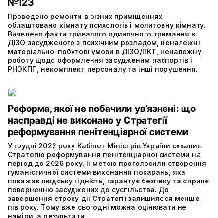
№123
Проведено ремонти в різних приміщеннях,
облаштовано кімнату психологів і молитовну кімнату.
Виявлено факти тривалого одиночного тримання в
ДІЗО засудженого з психічним розладом, неналежні
матеріально-побутові умови в ДІЗО/ПКТ, неналежну
роботу щодо оформлення засудженим паспортів і
РНОКПП, некомплект персоналу та інші порушення.
Реформа, якої не побачили ув’язнені: що
насправді не виконано у Стратегії
реформування пенітенціарної системи
У грудні 2022 року Кабінет Міністрів України схвалив
Стратегію реформування пенітенціарної системи на
період до 2026 року. Її метою проголосили створення
гуманістичної системи виконання покарань, яка
поважає людську гідність, гарантує безпеку та сприяє
поверненню засуджених до суспільства. До
завершення строку дії Стратегії залишилося менше
пів року. Тому вже сьогодні можна оцінювати не
наміри, а результати.