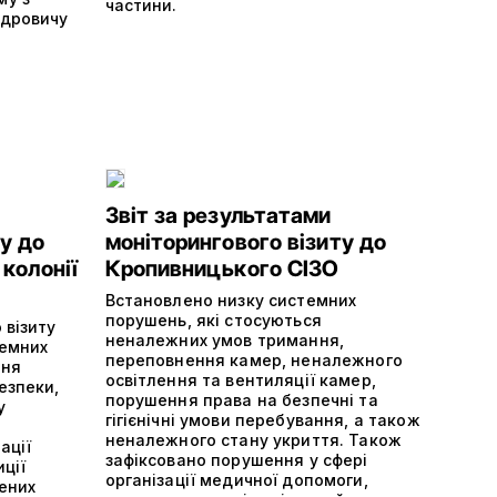
частини.
ндровичу
Звіт за результатами
у до
моніторингового візиту до
 колонії
Кропивницького СІЗО
Встановлено низку системних
порушень, які стосуються
 візиту
неналежних умов тримання,
темних
переповнення камер, неналежного
ння
освітлення та вентиляції камер,
езпеки,
порушення права на безпечні та
у
гігієнічні умови перебування, а також
неналежного стану укриття. Також
ації
зафіксовано порушення у сфері
ції
організації медичної допомоги,
ених