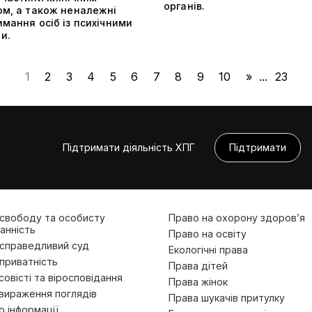
органів.
ом, а також неналежні
мання осіб із психічними
и.
1
2
3
4
5
6
7
8
9
10
»
...
23
Підтримати діяльність ХПГ
Підтримати
 свободу та особисту
Право на охорону здоров’я
анність
Право на освіту
 справедливий суд
Екологічні права
приватність
Права дітей
овісті та віросповідання
Права жінок
вираження поглядів
Права шукачів притулку
 інформації