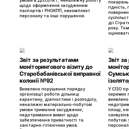
умови в ДІЗО/ПКТ, неналежну роботу
покарань
щодо оформлення засудженим
гідність,
паспортів і РНОКПП, некомплект
повернен
персоналу та інші порушення.
суспільс
дії Страт
року. То
оцінювати
Звіт за результатами
Звіт за
моніторингового візиту до
монітор
Старобабанівської виправної
Сумськ
колонії №92
ізолято
Виявлено порушення порядку
У СІЗО п
організації роботи дільниці
окремих 
карантину, діагностики і розподілу,
виявлено
неналежні матеріально-побутові
недотрим
умови тримання засуджених,
площі, н
недотримання вимог щодо
санвузлі
забезпечення приватності та
побутові
санітарно-гігієнічних умов.
персонал