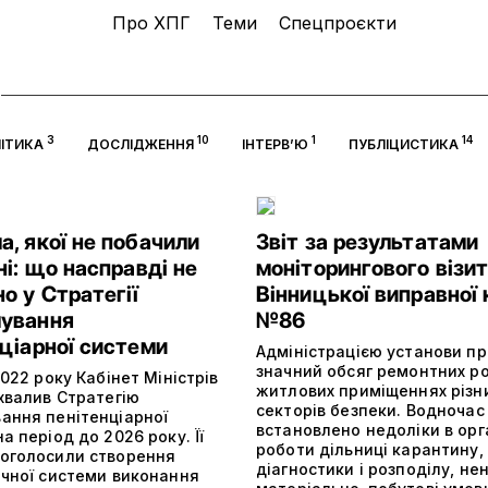
Про ХПГ
Теми
Спецпроєкти
3
10
1
14
ІТИКА
ДОСЛІДЖЕННЯ
ІНТЕРВ’Ю
ПУБЛІЦИСТИКА
, якої не побачили
Звіт за результатами
ні: що насправді не
моніторингового візит
о у Стратегії
Вінницької виправної 
ування
№86
ціарної системи
Адміністрацією установи п
значний обсяг ремонтних ро
2022 року Кабінет Міністрів
житлових приміщеннях різн
хвалив Стратегію
секторів безпеки. Водночас
ання пенітенціарної
встановлено недоліки в орга
а період до 2026 року. Її
роботи дільниці карантину,
оголосили створення
діагностики і розподілу, не
ичної системи виконання