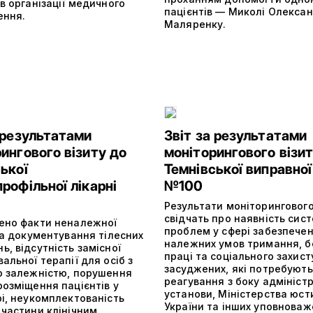
в організації медичного
пацієнтів — Миколі Олекса
ення.
Маляренку.
 результатами
Звіт за результатами
ингового візиту до
моніторингового візит
ької
Темнівської виправної
рофільної лікарні
№100
Результати моніторингового
свідчать про наявність сис
ено факти неналежної
проблем у сфері забезпече
та документування тілесних
належних умов тримання, б
, відсутність замісної
праці та соціального захист
альної терапії для осіб з
засуджених, які потребують
ю залежністю, порушення
реагування з боку адміністр
розміщення пацієнтів у
установи, Міністерства юсти
рі, неукомплектованість
України та інших уповноваж
 частини клінічним