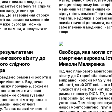
матеріально-побутові умов
, яка поважає людську
дисциплінарному ізоляторі.
 гарантує безпеку та сприяє
медичній частині виявлено
ню засуджених до
відсутність замісної підтри
тва. До завершення строку
терапії, недоліки в організа
егії залишилося менше пів
психіатричної допомоги, ка
му вже сьогодні можна
забезпечення медичної час
 не наміри, а результати.
тощо.
 результатами
Свобода, яка могла с
ингового візиту до
смертним вироком. Іс
ого слідчого
Миколи Маляренка
ра
Під час планового монітори
візиту до Старобабанівсько
роведено ремонтні роботи в
виправної колонії № 92 у Че
приміщеннях. Водночас
області, який ХПГ спільно з 
 низку порушень, зокрема:
“Захист в’язнів України” пр
ання норми житлової
рамках проєкту DIGNITY, на
еналежне облаштування
запросили до медичної час
в, неналежні матеріально-
установи. Там лікар зверну
 умови, некомплект
нашої моніторингової групи 
у. Також наявні численні
проханням допомогти одно