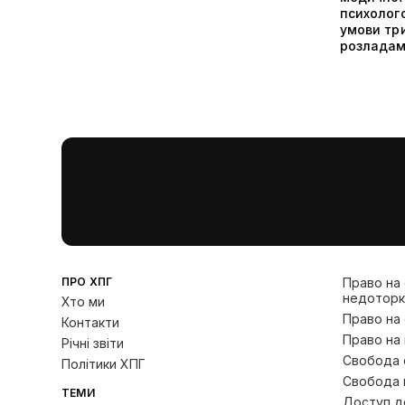
психолог
умови три
розладам
ПРО ХПГ
Право на
недоторк
Хто ми
Право на
Контакти
Право на 
Річні звіти
Свобода с
Політики ХПГ
Свобода 
ТЕМИ
Доступ до