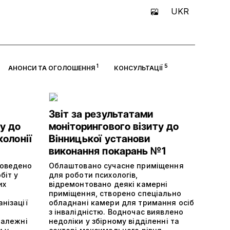
UKR
1
5
АНОНСИ ТА ОГОЛОШЕННЯ
КОНСУЛЬТАЦІЇ
Звіт за результатами
у до
моніторингового візиту до
колонії
Вінницької установи
виконання покарань №1
роведено
Облаштовано сучасне приміщення
біт у
для роботи психологів,
их
відремонтовано деякі камерні
приміщення, створено спеціально
нізації
обладнані камери для тримання осіб
з інвалідністю. Водночас виявлено
належні
недоліки у збірному відділенні та