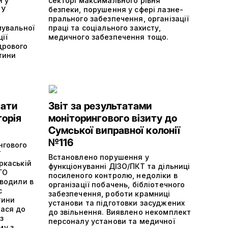
и у
секторі максимального рівня
 У
безпеки, порушення у сфері лазне-
прального забезпечення, організації
мувальної
праці та соціального захисту,
ції
медичного забезпечення тощо.
дрового
тини
тати
Звіт за результатами
торія
моніторингового візиту до
Сумської виправної колонії
№116
нгового
ї
Встановлено порушення у
ркаській
функціонуванні ДІЗО/ПКТ та дільниці
ГО
посиленого контролю, недоліки в
оводили в
організації побачень, бібліотечного
с
забезпечення, роботи крамниці
тини
установи та підготовки засуджених
лася до
до звільнення. Виявлено некомплект
з
персоналу установи та медичної
му з