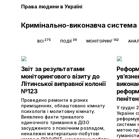
Права людини в Україні
Кримінально-виконавча система
275
39
142
ВСІ
ПОДІЇ
МОНІТОРИНГ
АНАЛ
Звіт за результатами
Реформа
моніторингового візиту до
ув’язне
Літинської виправної колонії
виконан
№123
реформ
пенітен
Проведено ремонти в різних
приміщеннях, облаштовано кімнату
У грудні 
психологів і молитовну кімнату.
України с
Виявлено факти тривалого
реформув
одиночного тримання в ДІЗО
системи н
засудженого з психічним розладом,
метою пр
неналежні матеріально-побутові
гуманіст