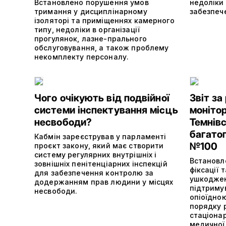
Встановлено порушення умов
недоліки 
тримання у дисциплінарному
забезпеч
ізоляторі та приміщеннях камерного
типу, недоліки в організації
прогулянок, лазне-прального
обслуговування, а також проблему
некомплекту персоналу.
Чого очікують від подвійної
Звіт за
системи інспектування місць
монітор
несвободи?
Темнівс
багатоп
Кабмін зареєстрував у парламенті
№100
проєкт закону, який має створити
систему регулярних внутрішніх і
Встановл
зовнішніх пенітенціарних інспекцій
фіксації 
для забезпечення контролю за
ушкоджень
додержанням прав людини у місцях
підтримув
несвободи.
опіоїдно
порядку 
стаціона
медичної