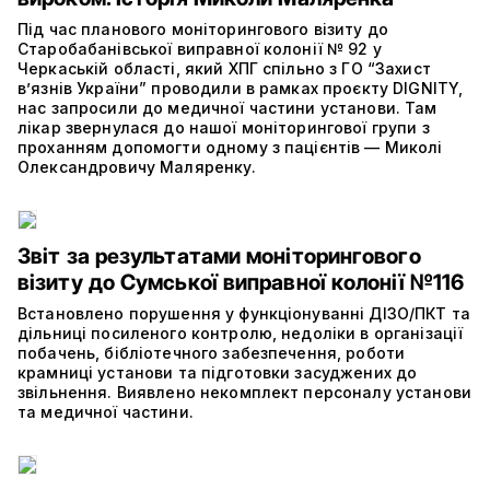
Під час планового моніторингового візиту до
Старобабанівської виправної колонії № 92 у
Черкаській області, який ХПГ спільно з ГО “Захист
в’язнів України” проводили в рамках проєкту DIGNITY,
нас запросили до медичної частини установи. Там
лікар звернулася до нашої моніторингової групи з
проханням допомогти одному з пацієнтів — Миколі
Олександровичу Маляренку.
Звіт за результатами моніторингового
візиту до Сумської виправної колонії №116
Встановлено порушення у функціонуванні ДІЗО/ПКТ та
дільниці посиленого контролю, недоліки в організації
побачень, бібліотечного забезпечення, роботи
крамниці установи та підготовки засуджених до
звільнення. Виявлено некомплект персоналу установи
та медичної частини.