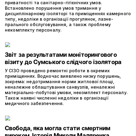
приватності та санітарно-гігієнічних умов.
Встановлено порушення умов тримання у
дисциплінарному ізоляторі та приміщеннях камерного
типу, недоліки в організації прогулянок, лазне-
прального обслуговування, а також проблему
некомплекту персоналу.
Звіт за результатами моніторингового
візиту до Сумського слідчого ізолятора
У СІЗО проведено ремонтні роботи в окремих
приміщеннях. Водночас виявлено низку порушень,
зокрема: недотримання норми житлової площі,
неналежне облаштування санвузлів, неналежні
матеріально-побутові умови, некомплект персоналу.
Також наявні численні недоліки в організації
медичного забезпечення.
Свобода, яка могла стати смертним
вироком. Історія Миколи Маляренка