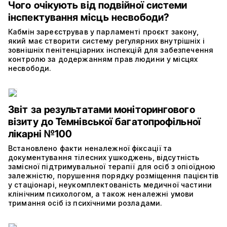
Чого очікують від подвійної системи
інспектування місць несвободи?
Кабмін зареєстрував у парламенті проєкт закону,
який має створити систему регулярних внутрішніх і
зовнішніх пенітенціарних інспекцій для забезпечення
контролю за додержанням прав людини у місцях
несвободи.
Звіт за результатами моніторингового
візиту до Темнівської багатопрофільної
лікарні №100
Встановлено факти неналежної фіксації та
документування тілесних ушкоджень, відсутність
замісної підтримувальної терапії для осіб з опіоїдною
залежністю, порушення порядку розміщення пацієнтів
у стаціонарі, неукомплектованість медичної частини
клінічним психологом, а також неналежні умови
тримання осіб із психічними розладами.