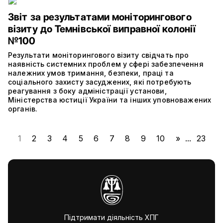
Звіт за результатами моніторингового
візиту до Темнівської виправної колонії
№100
Результати моніторингового візиту свідчать про
наявність системних проблем у сфері забезпечення
належних умов тримання, безпеки, праці та
соціального захисту засуджених, які потребують
реагування з боку адміністрації установи,
Міністерства юстиції України та інших уповноважених
органів.
1
2
3
4
5
6
7
8
9
10
»
...
23
Підтримати діяльність ХПГ