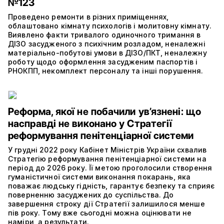
№123
Проведено ремонти в різних приміщеннях,
облаштовано кімнату психологів і молитовну кімнату.
Виявлено факти тривалого одиночного тримання в
ДІЗО засудженого з психічним розладом, неналежні
матеріально-побутові умови в ДІЗО/ПКТ, неналежну
роботу щодо оформлення засудженим паспортів і
РНОКПП, некомплект персоналу та інші порушення.
Реформа, якої не побачили ув’язнені: що
насправді не виконано у Стратегії
реформування пенітенціарної системи
У грудні 2022 року Кабінет Міністрів України схвалив
Стратегію реформування пенітенціарної системи на
період до 2026 року. Її метою проголосили створення
гуманістичної системи виконання покарань, яка
поважає людську гідність, гарантує безпеку та сприяє
поверненню засуджених до суспільства. До
завершення строку дії Стратегії залишилося менше
пів року. Тому вже сьогодні можна оцінювати не
наміри, а результати.