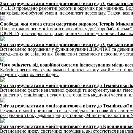
Звіт за результатами моніторингового візиту до Сумського сл
У СІЗО проведено ремонтні роботи в окремих приміщеннях. Вод
матеріально-побутові умови, некомплект персоналу. Також наявні
Свобода, яка могла стати смертним вироком. Історія Микол
Під час планового моніторингового візиту до Старобабанівської 
DIGNITY, нас запросили до медичної частини установи. Там лік
Звіт за результатами моніторингового візиту до Сумської вип
Встановлено порушення у функціонуванні ДІЗО/ПКТ та дільниці п
засуджених до звільнення. Виявлено некомплект персоналу уста
Чого очікують від подвійної системи інспектування місць нес
Кабмін зареєстрував у парламенті проєкт закону, який має ство
людини у місцях несвободи.
Звіт за результатами моніторингового візиту до Темнівської 
Встановлено факти неналежної фіксації та документування тілес
пацієнтів у стаціонарі, неукомплектованість медичної частини 
Звіт за результатами моніторингового візиту до Темнівської 
Результати моніторингового візиту свідчать про наявність систе
реагування з боку адміністрації установи, Міністерства юстиції
Звіт за результатами моніторингового візиту до Кропивниць
Встановлено низку системних порушень, які стосуються неналежн