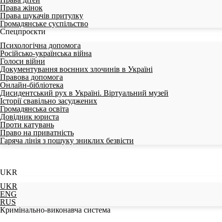
Права жінок
Права шукачів притулку
Громадянське суспільство
Спецпроєкти
Психологічна допомога
Російсько-українська війна
Голоси війни
Документування воєнних злочинів в Україні
Правова допомога
Онлайн-бібліотека
Дисидентський рух в Україні. Віртуальний музей
Історії свавільно засуджених
Громадянська освіта
Довідник юриста
Проти катувань
Право на приватність
Гаряча лінія з пошуку зниклих безвісти
UKR
UKR
ENG
RUS
Кримінально-виконавча система