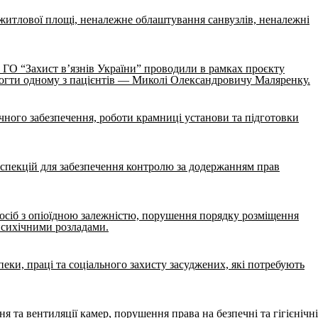
итлової площі, неналежне облаштування санвузлів, неналежні
з ГО “Захист в’язнів України” проводили в рамках проєкту
могти одному з пацієнтів — Миколі Олександровичу Маляренку.
чного забезпечення, роботи крамниці установи та підготовки
інспекцій для забезпечення контролю за додержанням прав
я осіб з опіоїдною залежністю, порушення порядку розміщення
 психічними розладами.
еки, праці та соціального захисту засуджених, які потребують
та вентиляції камер, порушення права на безпечні та гігієнічні