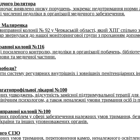
ідчого ізолятора
ночас виявлено низку порушень, зокрема: недотримання норми ж
 численні недоліки в організації медичного забезпечення.
и Маляренка
виправної колонії № 92 у Черкаській області, який ХПГ спільно 
ар звернулася до нашої моніторингової групи з проханням допо
равної колонії №116
осиленого контролю, недоліки в організації побачень, бібліоте
нови та медичної частини.
вободи?
рити систему регулярних внутрішніх і зовнішніх пенітенціарних 
багатопрофільної лікарні №100
них ушкоджень, відсутність замісної підтримувальної терапії дл
клінічним психологом, а також неналежні умови тримання осіб із
виправної колонії №100
мних проблем у сфері забезпечення належних умов тримання, безп
 України та інших уповноважених органів.
кого СІЗО
их умов тримання, переповнення камер, неналежного освітлення 