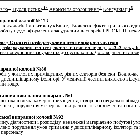
1
14
1
5
рв’ю
Публіцистика
Анонси та оголошення
Консультації
иправної колонії №123
психологів і молитовну кімнату. Виявлено факти тривалого оди
роботу щодо оформлення засудженим паспортів і РНОКПП, неком
но у Стратегії реформування пенітенціарної системи
ю реформування пенітенціарної системи на період до 2026 року. 
рияє поверненню засуджених до суспільства. До завершення строку
иправної колонії №86
іт у житлових приміщеннях різних секторів безпеки. Водночас в
 дисциплінарному ізоляторі. У медичній частині виявлено відсутні
ини тощо.
 установи виконання покарань №1
нтовано деякі камерні приміщення, створено спеціально обладна
езпеки, порушення у сфері лазне-прального забезпечення, організ
ської виправної колонії №92
ину, діагностики і розподілу, неналежні матеріально-побутові 
овлено порушення умов тримання у дисциплінарному ізоляторі та 
 персоналу.