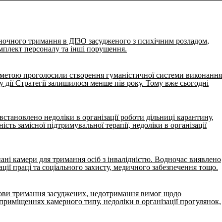
ночного тримання в ДІЗО засудженого з психічним розладом,
плект персоналу та інші порушення.
Її метою проголосили створення гуманістичної системи виконання
 дії Стратегії залишилося менше пів року. Тому вже сьогодні
становлено недоліки в організації роботи дільниці карантину,
сть замісної підтримувальної терапії, недоліки в організації
ні камери для тримання осіб з інвалідністю. Водночас виявлено
ації праці та соціального захисту, медичного забезпечення тощо.
умови тримання засуджених, недотримання вимог щодо
приміщеннях камерного типу, недоліки в організації прогулянок,