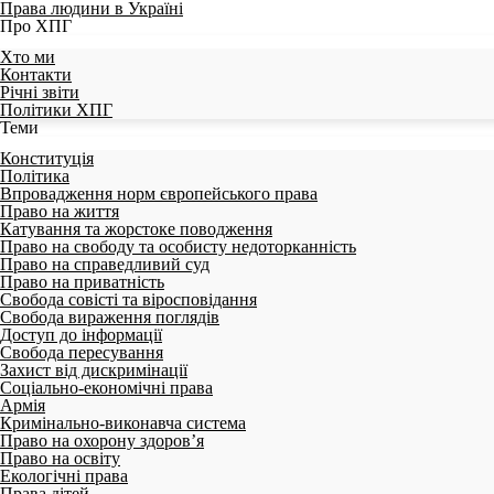
Права людини в Україні
Про ХПГ
Хто ми
Контакти
Річні звіти
Політики ХПГ
Теми
Конституція
Політика
Впровадження норм європейського права
Право на життя
Катування та жорстоке поводження
Право на свободу та особисту недоторканність
Право на справедливий суд
Право на приватність
Свобода совісті та віросповідання
Свобода вираження поглядів
Доступ до інформації
Свобода пересування
Захист від дискримінації
Соціально-економічні права
Армія
Кримінально-виконавча система
Право на охорону здоров’я
Право на освіту
Екологічні права
Права дітей