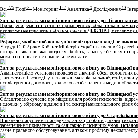
275
39
142
3
10
Всі
Події
Моніторинг
Аналітика
Дослідження
Інте
Звіт за результатами моніторингового візиту до Літинської в
Проведено ремонти в різних приміщеннях, облаштовано кімнату 
неналежні матеріально-побутові умови в ДІЗО/ПКТ, неналежну 
Реформа, якої не побачили ув’язнені: що насправді не викона
У грудні 2022 року Кабінет Міністрів України схвалив Стратегі
покарань, яка поважає людську гідність, гарантує безпеку та сп
можна оцінювати не наміри, а результати.
Звіт за результатами моніторингового візиту до Вінницької в
Адміністрацією установи проведено значний обсяг ремонтних роб
діагностики і розподілу, неналежні матеріально-побутові умови у
психіатричної допомоги, кадрового забезпечення медичної част
Звіт за результатами моніторингового візиту до Вінницької
Облаштовано сучасне приміщення для роботи психологів, відремо
недоліки у збірному відділенні та секторі максимального рівня б
Звіт за результатами моніторингового візиту до Старобабанів
Виявлено порушення порядку організації роботи дільниці карант
забезпечення приватності та санітарно-гігієнічних умов. Встан
лазне-прального обслуговування, а також проблему некомплекту