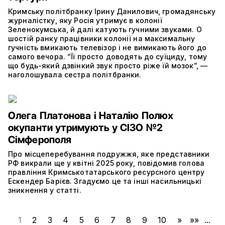
Кримську політбранку Ірину Данилович, громадянську
журналістку, яку Росія утримує в колонії
Зеленокумська, й далі катують гучними звуками. О
шостій ранку працівники колонії на максимальну
гучність вмикають телевізор і не вимикають його до
самого вечора. “Її просто доводять до суїциду, тому
що будь-який дзвінкий звук просто ріже їй мозок”, —
наголошувала сестра політбранки.
Олега Платонова і Наталію Полюх
окупанти утримують у СІЗО №2
Сімферополя
Про місцеперебування подружжя, яке представники
РФ викрали ще у квітні 2025 року, повідомив голова
правління Кримськотатарського ресурсного центру
Ескендер Барієв. Згадуємо це та інші насильницькі
зникнення у статті.
1
2
3
4
5
6
7
8
9
10
»
»»
...