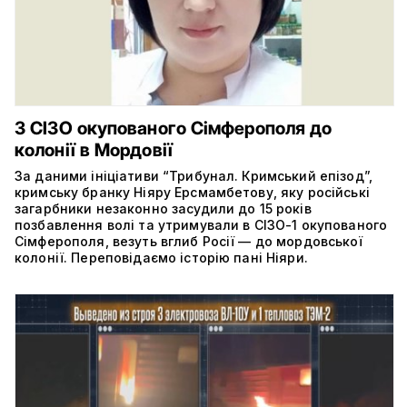
З СІЗО окупованого Сімферополя до
колонії в Мордовії
За даними ініціативи “Трибунал. Кримський епізод”,
кримську бранку Ніяру Ерсмамбетову, яку російські
загарбники незаконно засудили до 15 років
позбавлення волі та утримували в СІЗО-1 окупованого
Сімферополя, везуть вглиб Росії — до мордовської
колонії. Переповідаємо історію пані Ніяри.