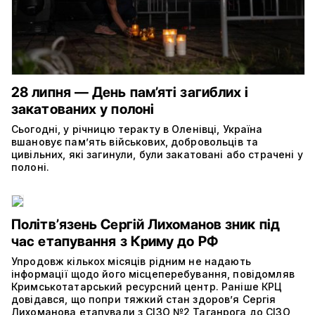
28 липня — День пам’яті загиблих і
закатованих у полоні
Сьогодні, у річницю теракту в Оленівці, Україна
вшановує пам’ять військових, добровольців та
цивільних, які загинули, були закатовані або страчені у
полоні.
Політвʼязень Сергій Лихоманов зник під
час етапування з Криму до РФ
Упродовж кількох місяців рідним не надають
інформації щодо його місцеперебування, повідомляв
Кримськотатарський ресурсний центр. Раніше КРЦ
довідався, що попри тяжкий стан здоров’я Сергія
Лихоманова етапували з СІЗО №2 Таганрога до СІЗО