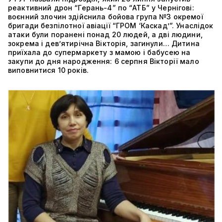
реактивний дрон “Герань-4” по “АТБ” у Чернігові:
воєнний злочин здійснила бойова група №3 окремої
бригади безпілотної авіації “ГРОМ ‘Каскад’”. Унаслідок
атаки були поранені понад 20 людей, а дві людини,
зокрема і дев’ятирічна Вікторія, загинули… Дитина
приїхала до супермаркету з мамою і бабусею на
закупи до дня народження: 6 серпня Вікторії мало
виповнитися 10 років.