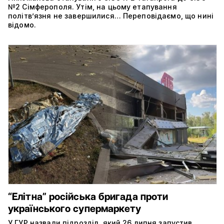
№2 Сімферополя. Утім, на цьому етапування
політвʼязня не завершилися… Переповідаємо, що нині
відомо.
“Елітна” російська бригада проти
українського супермаркету
У ГУР назвали підрозділ, який 26 липня запустив