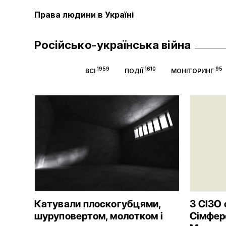
Права людини в Україні
Російсько-українська війна
1959
1610
95
ВСІ
ПОДІЇ
МОНІТОРИНГ
Катували плоскогубцями,
З СІЗО
шуруповертом, молотком і
Сімферо