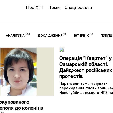
Про ХПГ
Теми
Спецпроєкти
106
28
10
АНАЛІТИКА
ДОСЛІДЖЕННЯ
ІНТЕРВ’Ю
ПУБЛІ
Операція “Квартет” у
Самарській області.
Дайджест російських
протестів
Партизани зуміли зірвати
перекидання тисяч тонн на
Новокуйбишевського НПЗ на
 окупованого
поля до колонії в