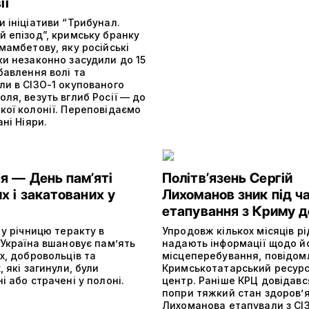
ії
 ініціативи “Трибунал.
й епізод”, кримську бранку
мамбетову, яку російські
ки незаконно засудили до 15
бавлення волі та
ли в СІЗО-1 окупованого
ля, везуть вглиб Росії — до
кої колонії. Переповідаємо
ані Ніяри.
я — День пам’яті
Політвʼязень Сергій
х і закатованих у
Лихоманов зник під ч
етапування з Криму д
 у річницю теракту в
Упродовж кількох місяців р
 Україна вшановує пам’ять
надають інформації щодо й
х, добровольців та
місцеперебування, повідом
, які загинули, були
Кримськотатарський ресур
і або страчені у полоні.
центр. Раніше КРЦ довідавс
попри тяжкий стан здоров’я
Лихоманова етапували з СІ