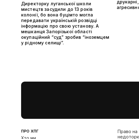
друкарні,
Директорку луганської школи
агресивно
мистецтв засудили до 13 років
колонії, бо вона буцімто могла
передавати українській розвідці
інформацію про свою установу. А
мешканця Запорізької області
окупаційний “суд” зробив “іноземцем
у рідному селищі”.
ПРО ХПГ
Право на
недоторк
Хто ми