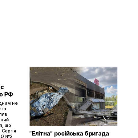
ас
о РФ
ідним не
ого
ляв
сний
я, що
 Сергія
“Елітна” російська бригада
ЗО №2