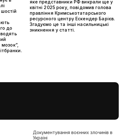
яке представники РФ викрали ще у
лі
квітні 2025 року, повідомив голова
 шостій
правління Кримськотатарського
ресурсного центру Ескендер Барієв.
ають
Згадуємо це та інші насильницькі
ого до
зникнення у статті.
оводять
кий
 мозок”,
ітбранки.
Документування воєнних злочинів в
Україні