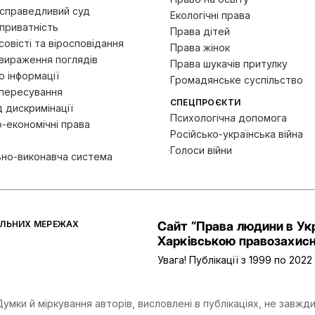
 справедливий суд
Екологічні права
приватність
Права дітей
овісті та віросповідання
Права жінок
вираження поглядів
Права шукачів притулку
 інформації
Громадянське суспільство
пересування
СПЕЦПРОЄКТИ
д дискримінації
Психологічна допомога
-економічні права
Російсько-українська війна
Голоси війни
ьно-виконавча система
АЛЬНИХ МЕРЕЖАХ
Сайт “Права людини в Укр
Харківською правозахисн
Увага! Публікації з 1999 по 202
мки й міркування авторів, висловлені в публікаціях, не завжди