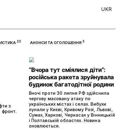
UKR
23
3
ЦИСТИКА
АНОНСИ ТА ОГОЛОШЕННЯ
“Вчора тут сміялися діти”:
російська ракета зруйнувала
будинок багатодітної родини
Вночі проти 30 липня РФ здійснила
чергову масовану атаку по
українських містах і селах. Вибухи
фти з
лунали у Києві, Кривому Розі, Львові,
 фронт.
Сумах, Харкові, Черкасах у Вінницькій
і Полтавській областях. Новина
оновлюється.