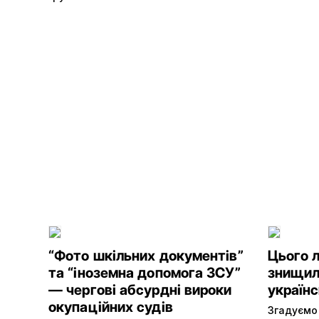
“Фото шкільних документів”
Цього 
та “іноземна допомога ЗСУ”
знищили
— чергові абсурдні вироки
україн
окупаційних судів
Згадуємо