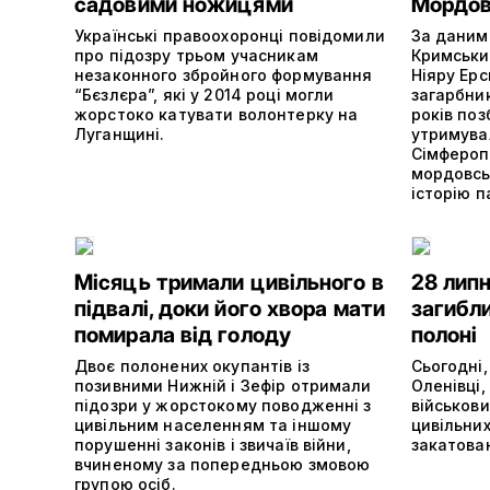
садовими ножицями
Мордов
Українські правоохоронці повідомили
За даними
про підозру трьом учасникам
Кримськи
незаконного збройного формування
Ніяру Ерс
“Бєзлєра”, які у 2014 році могли
загарбни
жорстоко катувати волонтерку на
років поз
Луганщині.
утримува
Сімферопо
мордовсь
історію п
Місяць тримали цивільного в
28 липн
підвалі, доки його хвора мати
загибли
помирала від голоду
полоні
Двоє полонених окупантів із
Сьогодні,
позивними Нижній і Зефір отримали
Оленівці,
підозри у жорстокому поводженні з
військови
цивільним населенням та іншому
цивільних
порушенні законів і звичаїв війни,
закатован
вчиненому за попередньою змовою
групою осіб.