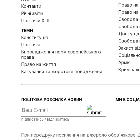
Право на
Контакти
Право на 
Річні звіти
Свобода с
Політики ХПГ
Свобода 
ТЕМИ
Доступ до
Конституція
Свобода 
Політика
Захист ві
Впровадження норм європейського
Соціально
права
Армія
Право на життя
Кримінал
Катування та жорстоке поводження
ПОШТОВА РОЗСИЛКА НОВИН
МИ В СОЦІ
підписатись / відписатись
При передруку посилання на джерело обов'язкове. Ду