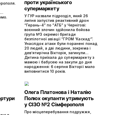
проти українського
ерополя.
супермаркету
я…
У ГУР назвали підрозділ, який 26
омо.
липня запустив реактивний дрон
“Герань-4” по “АТБ” у Чернігові:
воєнний злочин здійснила бойова
група №3 окремої бригади
безпілотної авіації “ГРОМ ‘Каскад’”.
Унаслідок атаки були поранені понад
20 людей, а дві людини, зокрема і
дев’ятирічна Вікторія, загинули…
Дитина приїхала до супермаркету з
мамою і бабусею на закупи до дня
народження: 6 серпня Вікторії мало
виповнитися 10 років.
Олега Платонова і Наталію
ортури
Полюх окупанти утримують
у СІЗО №2 Сімферополя
Про місцеперебування подружжя,
мує в