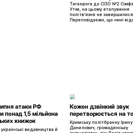
Таганрога до СІЗО №2 Сімф
Утім, на цьому етапування
політвʼязня не завершилис
Переповідаємо, що нині від
липня атаки РФ
Кожен дзвінкий звук
 понад 1,5 мільйона
перетворюється на т
ських книжок
Кримську політбранку Ірину
Данилович, громадянську
 українські видавництва й
журналістку, яку Росія утри