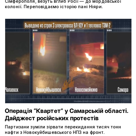
Сімферополя, везуть вглиб Росії — до мордовської
колонії. Переповідаємо історію пані Ніяри.
Операція “Квартет” у Самарській області.
Дайджест російських протестів
Партизани зуміли зірвати перекидання тисяч тонн
нафти з Новокуйбишевського НПЗ на фронт.