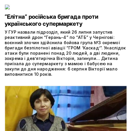
“Елітна” російська бригада проти
українського супермаркету
У ГУР назвали підрозділ, який 26 липня запустив
реактивний дрон “Герань-4” по “АТБ” у Чернігові:
воєнний злочин здійснила бойова група №3 окремої
бригади безпілотної авіації “ГРОМ ‘Каскад’”. Унаслідок
атаки були поранені понад 20 людей, а дві людини,
зокрема і дев’ятирічна Вікторія, загинули… Дитина
приїхала до супермаркету з мамою і бабусею на
закупи до дня народження: 6 серпня Вікторії мало
виповнитися 10 років.