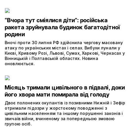
“Вчора тут сміялися діти”: російська
ракета зруйнувала будинок багатодітної
родини
Вночі проти 30 липня РФ здійснила чергову масовану
атаку по українських містах і селах. Вибухи лунали у
Києві, Кривому Розі, Львові, Сумах, Харкові, Черкасах у
Вінницькій і Полтавській областях. Новина
оновлюється.
Місяць тримали цивільного в підвалі, доки
його хвора мати помирала від голоду
Двоє полонених окупантів із позивними Нижній і Зефір
отримали підозри у жорстокому поводженні з
цивільним населенням та іншому порушенні законів і
звичаїв війни, вчиненому за попередньою змовою
групою осіб.