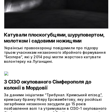
Катували плоскогубцями, шуруповертом,
молотком і садовими ножицями
Українські правоохоронці повідомили про підозру
трьом учасникам незаконного збройного формування
“Бєзлєра”, які у 2014 році могли жорстоко катувати
волонтерку на Луганщині.
З СІЗО окупованого Сімферополя до
колонії в Мордовії
За даними ініціативи “Трибунал. Кримський епізод”,
кримську бранку Ніяру Ерсмамбетову, яку російські
загарбники незаконно засудили до 15 років
позбавлення волі та утримували в СІЗО-1 окупованого