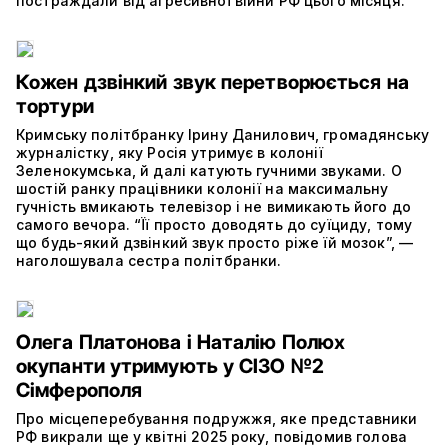
постраждали від агресивної війни РФ цього місяця.
Кожен дзвінкий звук перетворюється на
тортури
Кримську політбранку Ірину Данилович, громадянську
журналістку, яку Росія утримує в колонії
Зеленокумська, й далі катують гучними звуками. О
шостій ранку працівники колонії на максимальну
гучність вмикають телевізор і не вимикають його до
самого вечора. “Її просто доводять до суїциду, тому
що будь-який дзвінкий звук просто ріже їй мозок”, —
наголошувала сестра політбранки.
Олега Платонова і Наталію Полюх
окупанти утримують у СІЗО №2
Сімферополя
Про місцеперебування подружжя, яке представники
РФ викрали ще у квітні 2025 року, повідомив голова