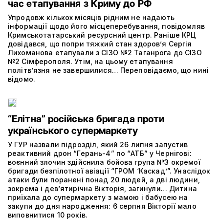
час етапування з Криму до РФ
Упродовж кількох місяців рідним не надають
інформації щодо його місцеперебування, повідомляв
Кримськотатарський ресурсний центр. Раніше КРЦ
довідався, що попри тяжкий стан здоров’я Сергія
Лихоманова етапували з СІЗО №2 Таганрога до СІЗО
№2 Сімферополя. Утім, на цьому етапування
політвʼязня не завершилися… Переповідаємо, що нині
відомо.
“Елітна” російська бригада проти
українського супермаркету
У ГУР назвали підрозділ, який 26 липня запустив
реактивний дрон “Герань-4” по “АТБ” у Чернігові:
воєнний злочин здійснила бойова група №3 окремої
бригади безпілотної авіації “ГРОМ ‘Каскад’”. Унаслідок
атаки були поранені понад 20 людей, а дві людини,
зокрема і дев’ятирічна Вікторія, загинули… Дитина
приїхала до супермаркету з мамою і бабусею на
закупи до дня народження: 6 серпня Вікторії мало
виповнитися 10 років.