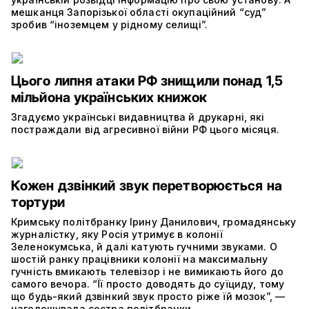
мешканця Запорізької області окупаційний “суд”
зробив “іноземцем у рідному селищі”.
Цього липня атаки РФ знищили понад 1,5
мільйона українських книжок
Згадуємо українські видавництва й друкарні, які
постраждали від агресивної війни РФ цього місяця.
Кожен дзвінкий звук перетворюється на
тортури
Кримську політбранку Ірину Данилович, громадянську
журналістку, яку Росія утримує в колонії
Зеленокумська, й далі катують гучними звуками. О
шостій ранку працівники колонії на максимальну
гучність вмикають телевізор і не вимикають його до
самого вечора. “Її просто доводять до суїциду, тому
що будь-який дзвінкий звук просто ріже їй мозок”, —
наголошувала сестра політбранки.