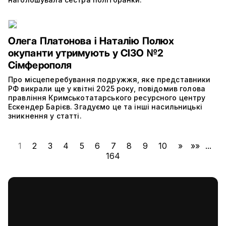
Олега Платонова і Наталію Полюх
окупанти утримують у СІЗО №2
Сімферополя
Про місцеперебування подружжя, яке представники
РФ викрали ще у квітні 2025 року, повідомив голова
правління Кримськотатарського ресурсного центру
Ескендер Барієв. Згадуємо це та інші насильницькі
зникнення у статті.
1
2
3
4
5
6
7
8
9
10
»
»»
...
164