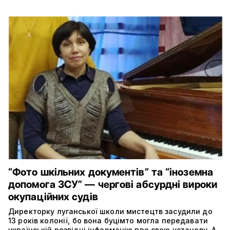
“Фото шкільних документів” та “іноземна
допомога ЗСУ” — чергові абсурдні вироки
окупаційних судів
Директорку луганської школи мистецтв засудили до
13 років колонії, бо вона буцімто могла передавати
українській розвідці інформацію про свою установу. А