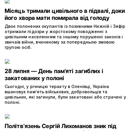
Місяць тримали цивільного в підвалі, доки
його хвора мати помирала від голоду
Двоє полонених окупантів із позивними Нижній і Зефір
отримали підозри у жорстокому поводженні з
цивільним населенням та іншому порушенні законів і
звичаїв війни, вчиненому за попередньою змовою
групою осіб.
28 липня — День пам’яті загиблих і
закатованих у полоні
Сьогодні, у річницю теракту в Оленівці, Україна
вшановує пам’ять військових, добровольців та
цивільних, які загинули, були закатовані або страчені у
полоні.
Політвʼязень Сергій Лихоманов зник під