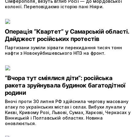
Сімферополя, везуть вглиб Росії — до мордовської
колонії. Переповідаємо історію пані Ніяри.
Операція “Квартет” у Самарській області.
Дайджест російських протестів
Партизани зуміли зірвати перекидання тисяч тонн
нафти з Новокуйбишевського НПЗ на фронт.
“Вчора тут сміялися діти”: російська
ракета зруйнувала будинок багатодітної
родини
Вночі проти 30 липня РФ здійснила чергову масовану
атаку по українських містах і селах. Вибухи лунали у
Києві, Кривому Розі, Львові, Сумах, Харкові, Черкасах у
Вінницькій і Полтавській областях. Новина
оновлюється.