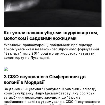
Катували плоскогубцями, шуруповертом,
молотком і садовими ножицями
Українські правоохоронці повідомили про підозру
трьом учасникам незаконного збройного формування
“Бєзлєра”, які у 2014 році могли жорстоко катувати
волонтерку на Луганщині.
З СІЗО окупованого Сімферополя до
колонії в Мордовії
За даними ініціативи “Трибунал. Кримський епізод”,
кримську бранку Ніяру Ерсмамбетову, яку російські
загарбники незаконно засудили до 15 років
позбавлення волі та утримували в СІЗО-1 окупованого