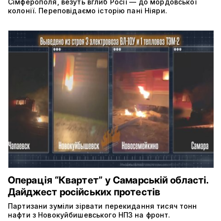
Сімферополя, везуть вглиб Росії — до мордовської
колонії. Переповідаємо історію пані Ніяри.
Операція “Квартет” у Самарській області.
Дайджест російських протестів
Партизани зуміли зірвати перекидання тисяч тонн
нафти з Новокуйбишевського НПЗ на фронт.