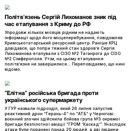
Політвʼязень Сергій Лихоманов зник під
час етапування з Криму до РФ
Упродовж кількох місяців рідним не надають
інформації щодо його місцеперебування, повідомляв
Кримськотатарський ресурсний центр. Раніше КРЦ
довідався, що попри тяжкий стан здоров’я Сергія
Лихоманова етапували з СІЗО №2 Таганрога до СІЗО
№2 Сімферополя. Утім, на цьому етапування
політвʼязня не завершилися… Переповідаємо, що нині
відомо.
“Елітна” російська бригада проти
українського супермаркету
У ГУР назвали підрозділ, який 26 липня запустив
реактивний дрон “Герань-4” по “АТБ” у Чернігові:
воєнний злочин здійснила бойова група №3 окремої
бригади безпілотної авіації “ГРОМ ‘Каскад’”. Унаслідок
атаки були поранені понад 20 людей, а дві людини,