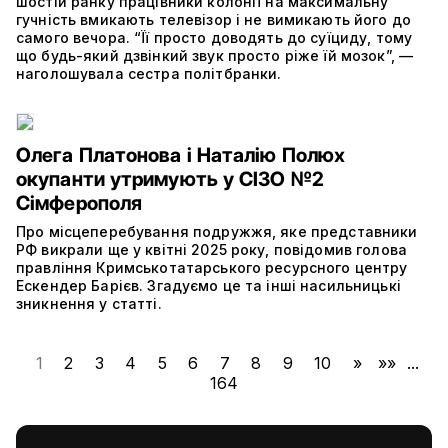
шостій ранку працівники колонії на максимальну
гучність вмикають телевізор і не вимикають його до
самого вечора. “Її просто доводять до суїциду, тому
що будь-який дзвінкий звук просто ріже їй мозок”, —
наголошувала сестра політбранки.
Олега Платонова і Наталію Полюх
окупанти утримують у СІЗО №2
Сімферополя
Про місцеперебування подружжя, яке представники
РФ викрали ще у квітні 2025 року, повідомив голова
правління Кримськотатарського ресурсного центру
Ескендер Барієв. Згадуємо це та інші насильницькі
зникнення у статті.
1
2
3
4
5
6
7
8
9
10
»
»»
...
164