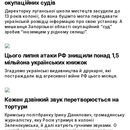
окупаційних судів
Директорку луганської школи мистецтв засудили до
13 років колонії, бо вона буцімто могла передавати
українській розвідці інформацію про свою установу. А
мешканця Запорізької області окупаційний “суд”
зробив “іноземцем у рідному селищі”.
Цього липня атаки РФ знищили понад 1,5
мільйона українських книжок
Згадуємо українські видавництва й друкарні, які
постраждали від агресивної війни РФ цього місяця.
Кожен дзвінкий звук перетворюється на
тортури
Кримську політбранку Ірину Данилович, громадянську
журналістку, яку Росія утримує в колонії
Зеленокумська, й далі катують гучними звуками. О