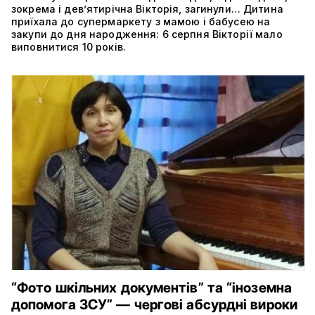
зокрема і дев’ятирічна Вікторія, загинули… Дитина
приїхала до супермаркету з мамою і бабусею на
закупи до дня народження: 6 серпня Вікторії мало
виповнитися 10 років.
“Фото шкільних документів” та “іноземна
допомога ЗСУ” — чергові абсурдні вироки