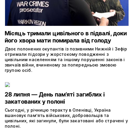
Місяць тримали цивільного в підвалі, доки
його хвора мати помирала від голоду
Двоє полонених окупантів із позивними Нижній і Зефір
отримали підозри у жорстокому поводженні з
цивільним населенням та іншому порушенні законів і
звичаїв війни, вчиненому за попередньою змовою
групою осіб.
28 липня — День пам’яті загиблих і
закатованих у полоні
Сьогодні, у річницю теракту в Оленівці, Україна
вшановує пам’ять військових, добровольців та
цивільних, які загинули, були закатовані або страчені у
полоні.