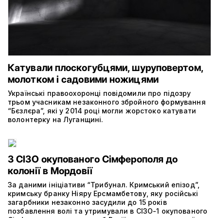
Катували плоскогубцями, шуруповертом,
молотком і садовими ножицями
Українські правоохоронці повідомили про підозру
трьом учасникам незаконного збройного формування
“Бєзлєра”, які у 2014 році могли жорстоко катувати
волонтерку на Луганщині.
З СІЗО окупованого Сімферополя до
колонії в Мордовії
За даними ініціативи “Трибунал. Кримський епізод”,
кримську бранку Ніяру Ерсмамбетову, яку російські
загарбники незаконно засудили до 15 років
позбавлення волі та утримували в СІЗО-1 окупованого