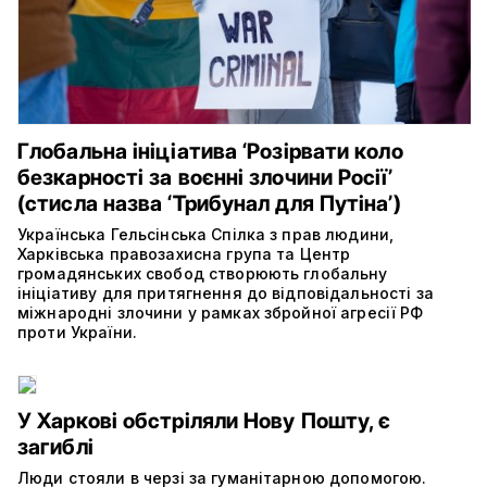
Глобальна ініціатива ‘Розірвати коло
безкарності за воєнні злочини Росії’
(cтисла назва ‘Трибунал для Путіна’)
Українська Гельсінська Спілка з прав людини,
Харківська правозахисна група та Центр
громадянських свобод створюють глобальну
ініціативу для притягнення до відповідальності за
міжнародні злочини у рамках збройної агресії РФ
проти України.
У Харкові обстріляли Нову Пошту, є
загиблі
Люди стояли в черзі за гуманітарною допомогою.