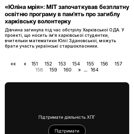
«Юліна мрія»: МІТ започаткував безплатну
освітню програму в пам’ять про загиблу
харківську волонтерку
Дівчина загинула під час обстрілу Харківської ОДА. У
проекті, що носить ім’я харківської студентки,
вчительки математики Юлії Здановської, можуть
брати участь українські старшокласники.
««
«
151
152
153
154
155
156
157
158
159
160
»
...
164
Підтримати діяльність ХПГ
Підтримати