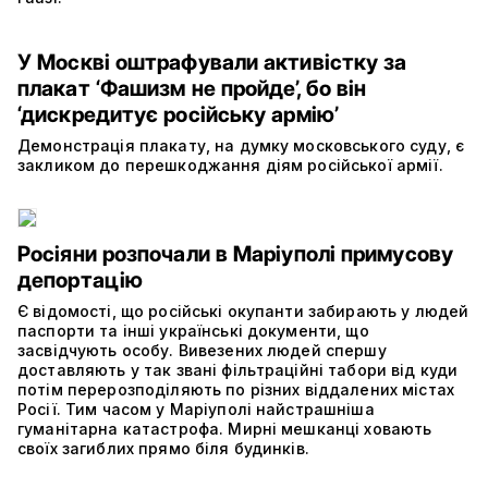
У Москві оштрафували активістку за
плакат ‘Фашизм не пройде’, бо він
‘дискредитує російську армію’
Демонстрація плакату, на думку московського суду, є
закликом до перешкоджання діям російської армії.
Росіяни розпочали в Маріуполі примусову
депортацію
Є відомості, що російські окупанти забирають у людей
паспорти та інші українські документи, що
засвідчують особу. Вивезених людей спершу
доставляють у так звані фільтраційні табори від куди
потім перерозподіляють по різних віддалених містах
Росії. Тим часом у Маріуполі найстрашніша
гуманітарна катастрофа. Мирні мешканці ховають
своїх загиблих прямо біля будинків.