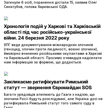
Загинули 6 осіб, поранення дістали 15, заявив Олег
Синєгубов, голова Харківської ОДА.
Хронологія подій у Харкові та Харківській
області під час російсько-української
війни. 24 березня 2022 року
ХПГ веде документування міжнародних злочинів
(геноцид, злочин проти людяності, воєнні злочини),
ймовірно вчинених російськими окупантами в Харкові
та Харківській області. Просимо очевидців надсилати
нам інформацію за формою, що додається.
Закликаємо ратифікувати Римський
статут — звернення Євромайдан SOS
Багато урядовців апелюють до Гааги з надією, що
злочини Росії будуть розслідувані, але Україна досі не
ратифікувала Римський статут того самого суду в
Гаазі.