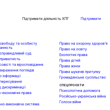
Підтримати діяльність ХПГ
Підтримати
 свободу та особисту
Право на охорону здоров’я
анність
Право на освіту
 справедливий суд
Екологічні права
приватність
Права дітей
овісті та віросповідання
Права жінок
вираження поглядів
Права шукачів притулку
 інформації
Громадянське суспільство
пересування
СПЕЦПРОЄКТИ
д дискримінації
Психологічна допомога
-економічні права
Російсько-українська війна
Голоси війни
ьно-виконавча система