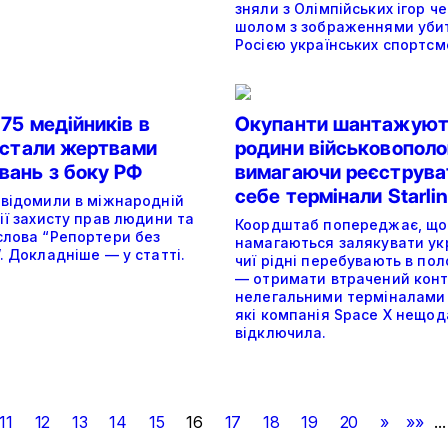
зняли з Олімпійських ігор ч
шолом з зображеннями уби
Росією українських спортсм
75 медійників в
Окупанти шантажую
і стали жертвами
родини військовополо
вань з боку РФ
вимагаючи реєструва
себе термінали Starli
овідомили в міжнародній
ії захисту прав людини та
Коордштаб попереджає, що
слова “Репортери без
намагаються залякувати укр
. Докладніше — у статті.
чиї рідні перебувають в пол
— отримати втрачений кон
нелегальними терміналами S
які компанія Space X нещо
відключила.
11
12
13
14
15
16
17
18
19
20
»
»»
..