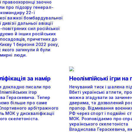
і правоохоронці заочно
ли про підозру генерал-
 командиру 22-ї
ької важкої бомбардувальної
 дивізії дальньої авіації
-повітряних сил російської
адуємо й інших російських
опосадовців, причетних до
Києву 1 березня 2022 року,
 якого загинули й були
 мирні люди.
іфікація за намір
Неолімпійські ігри на 
и докладно писали про
Нечуваний тиск і шалена пі
Олімпійських ігор
Вбиті українські атлети, про
ва Гераскевича. Тепер
можна згадувати за зачине
аємо більше про саме
дверима, та дозволений ро
Спортивного арбітражного
прапор. Відмивання воєнних
ль МОК у дискваліфікації
РФ через спорт і подвійні с
ого скелетоніста.
МОК. Розповідаємо про спр
українського скелетоніста
Владислава Гераскевича, я