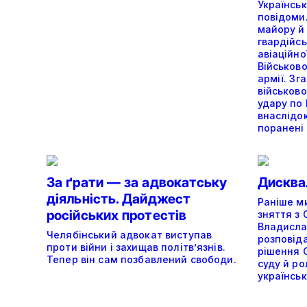
Українськ
повідоми
майору й
гвардійс
авіаційної
Військово
армії. Зг
військов
удару по 
внаслідок
поранені
За ґрати — за адвокатську
Дисквал
діяльність. Дайджест
Раніше м
російських протестів
зняття з 
Владисла
Челябінський адвокат виступав
розповід
проти війни і захищав політв’язнів.
рішення 
Тепер він сам позбавлений свободи.
суду й ро
українськ