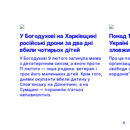
У Богодухові на Харківщині
Понад 1
російські дрони за два дні
Україн
вбили чотирьох дітей
зловжи
У Богодухові 9 лютого загинула мама
Про це п
з десятирічним сином, а вночі проти
організац
11 лютого — інша родина: ветеран і
свободи 
троє його маленьких дітей. Крім того,
кордонів”
днями окупанти вбили дитину у
Слов’янську на Донеччині, а на
Сумщині — поранили п’ятьох
неповнолітніх.
«