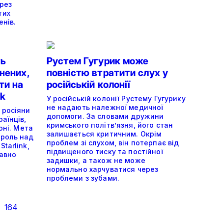
ерез
тих
енів.
ть
Рустем Гугурик може
нених,
повністю втратити слух у
ти на
російській колонії
nk
У російській колонії Рустему Гугурику
не надають належної медичної
 росіяни
допомоги. За словами дружини
аїнців,
кримського політвʼязня, його стан
оні. Мета
залишається критичним. Окрім
троль над
проблем зі слухом, він потерпає від
tarlink,
підвищеного тиску та постійної
давно
задишки, а також не може
нормально харчуватися через
проблеми з зубами.
.
164