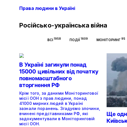
Права людини в Україні
Російсько-українська війна
1958
1609
95
ВСІ
ПОДІЇ
МОНІТОРИНГ
В Україні загинули понад
15000 цивільних від початку
повномасштабного
вторгнення РФ
Крім того, за даними Моніторингової
місії ООН з прав людини, понад
41000 мирних людей в Україні
зазнали поранень. Згадуємо злочини,
Ще одна
вчинені представниками РФ, які
задокументували в Моніторинговій
Київськ
місії ООН.