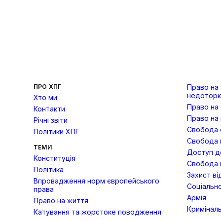
ПРО ХПГ
Право на
недоторк
Хто ми
Право на
Контакти
Право на 
Річні звіти
Свобода с
Політики ХПГ
Свобода 
ТЕМИ
Доступ до
Конституція
Свобода 
Політика
Захист ві
Впровадження норм європейського
Соціально
права
Армія
Право на життя
Кримінал
Катування та жорстоке поводження