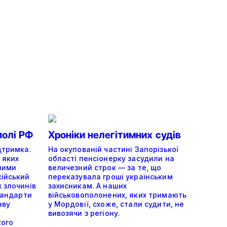
полі РФ
Хроніки нелегітимних судів
дтримка.
На окупованій частині Запорізької
 яких
області пенсіонерку засудили на
ними
величезний строк — за те, що
сійський
переказувала гроші українським
 злочинів
захисникам. А наших
тандарти
військовополонених, яких тримають
аву
у Мордовії, схоже, стали судити, не
вивозячи з регіону.
кого