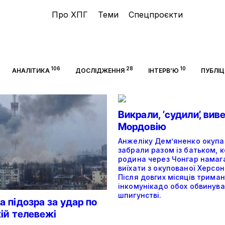
Про ХПГ
Теми
Спецпроєкти
106
28
10
АНАЛІТИКА
ДОСЛІДЖЕННЯ
ІНТЕРВ’Ю
ПУБЛІ
Викрали, ‘судили’, вив
Мордовію
Анжеліку Дем’яненко окупа
забрали разом із батьком, 
родина через Чонгар намаг
виїхати з окупованої Херсо
Після довгих місяців трима
інкомунікадо обох обвинува
шпигунстві.
 підозра за удар по
ій телевежі