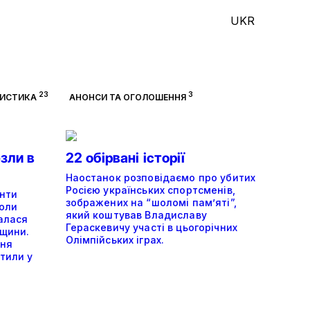
UKR
23
3
ЦИСТИКА
АНОНСИ ТА ОГОЛОШЕННЯ
езли в
22 обірвані історії
Наостанок розповідаємо про убитих
Росією українських спортсменів,
нти
зображених на “шоломі пам’яті”,
коли
який коштував Владиславу
алася
Гераскевичу участі в цьогорічних
нщини.
Олімпійських іграх.
ння
тили у