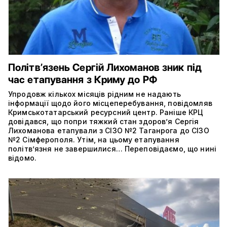
Політвʼязень Сергій Лихоманов зник під
час етапування з Криму до РФ
Упродовж кількох місяців рідним не надають
інформації щодо його місцеперебування, повідомляв
Кримськотатарський ресурсний центр. Раніше КРЦ
довідався, що попри тяжкий стан здоров’я Сергія
Лихоманова етапували з СІЗО №2 Таганрога до СІЗО
№2 Сімферополя. Утім, на цьому етапування
політвʼязня не завершилися… Переповідаємо, що нині
відомо.