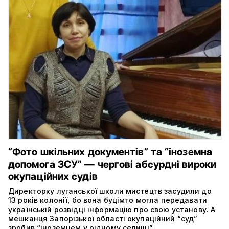
“Фото шкільних документів” та “іноземна
допомога ЗСУ” — чергові абсурдні вироки
окупаційних судів
Директорку луганської школи мистецтв засудили до
13 років колонії, бо вона буцімто могла передавати
українській розвідці інформацію про свою установу. А
мешканця Запорізької області окупаційний “суд”
зробив “іноземцем у рідному селищі”.