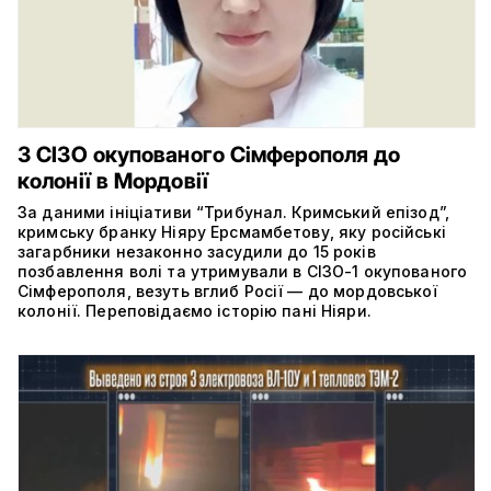
З СІЗО окупованого Сімферополя до
колонії в Мордовії
За даними ініціативи “Трибунал. Кримський епізод”,
кримську бранку Ніяру Ерсмамбетову, яку російські
загарбники незаконно засудили до 15 років
позбавлення волі та утримували в СІЗО-1 окупованого
Сімферополя, везуть вглиб Росії — до мордовської
колонії. Переповідаємо історію пані Ніяри.