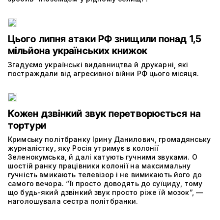
Цього липня атаки РФ знищили понад 1,5
мільйона українських книжок
Згадуємо українські видавництва й друкарні, які
постраждали від агресивної війни РФ цього місяця.
Кожен дзвінкий звук перетворюється на
тортури
Кримську політбранку Ірину Данилович, громадянську
журналістку, яку Росія утримує в колонії
Зеленокумська, й далі катують гучними звуками. О
шостій ранку працівники колонії на максимальну
гучність вмикають телевізор і не вимикають його до
самого вечора. “Її просто доводять до суїциду, тому
що будь-який дзвінкий звук просто ріже їй мозок”, —
наголошувала сестра політбранки.