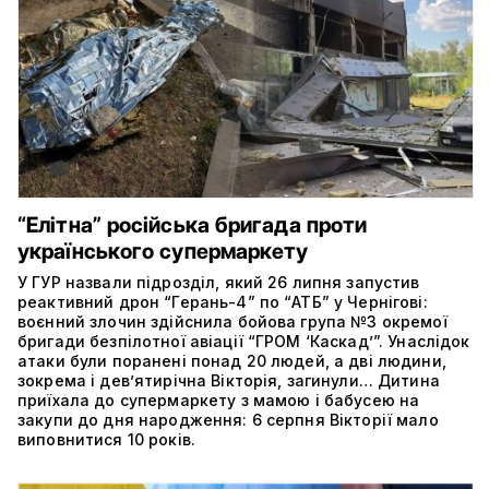
“Елітна” російська бригада проти
українського супермаркету
У ГУР назвали підрозділ, який 26 липня запустив
реактивний дрон “Герань-4” по “АТБ” у Чернігові:
воєнний злочин здійснила бойова група №3 окремої
бригади безпілотної авіації “ГРОМ ‘Каскад’”. Унаслідок
атаки були поранені понад 20 людей, а дві людини,
зокрема і дев’ятирічна Вікторія, загинули… Дитина
приїхала до супермаркету з мамою і бабусею на
закупи до дня народження: 6 серпня Вікторії мало
виповнитися 10 років.