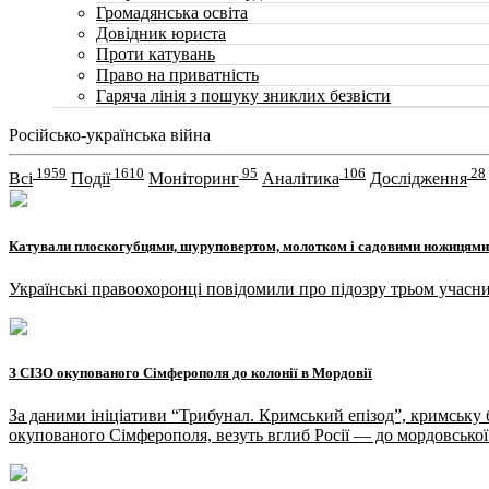
Громадянська освіта
Довідник юриста
Проти катувань
Право на приватність
Гаряча лінія з пошуку зниклих безвісти
Російсько-українська війна
1959
1610
95
106
28
Всі
Події
Моніторинг
Аналітика
Дослідження
Катували плоскогубцями, шуруповертом, молотком і садовими ножицями
Українські правоохоронці повідомили про підозру трьом учасн
З СІЗО окупованого Сімферополя до колонії в Мордовії
За даними ініціативи “Трибунал. Кримський епізод”, кримську 
окупованого Сімферополя, везуть вглиб Росії — до мордовської 