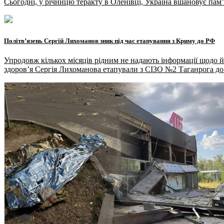
Сьогодні, у річницю теракту в Оленівці, Україна вшановує пам’я
Політвʼязень Сергій Лихоманов зник під час етапування з Криму до РФ
Упродовж кількох місяців рідним не надають інформації щодо 
здоров’я Сергія Лихоманова етапували з СІЗО №2 Таганрога до