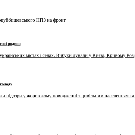
вокуйбишевського НПЗ на фронт.
тної родини
країнських містах і селах. Вибухи лунали у Києві, Кривому Розі,
 голоду
и підозри у жорстокому поводженні з цивільним населенням та і