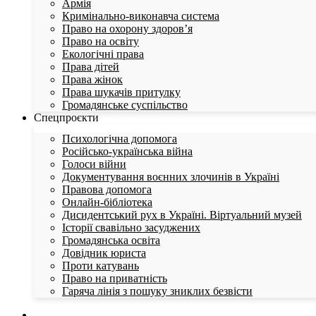
Армія
Кримінально-виконавча система
Право на охорону здоров’я
Право на освіту
Екологічні права
Права дітей
Права жінок
Права шукачів притулку
Громадянське суспільство
Спецпроєкти
Психологічна допомога
Російсько-українська війна
Голоси війни
Документування воєнних злочинів в Україні
Правова допомога
Онлайн-бібліотека
Дисидентський рух в Україні. Віртуальний музей
Історії свавільно засуджених
Громадянська освіта
Довідник юриста
Проти катувань
Право на приватність
Гаряча лінія з пошуку зниклих безвісти