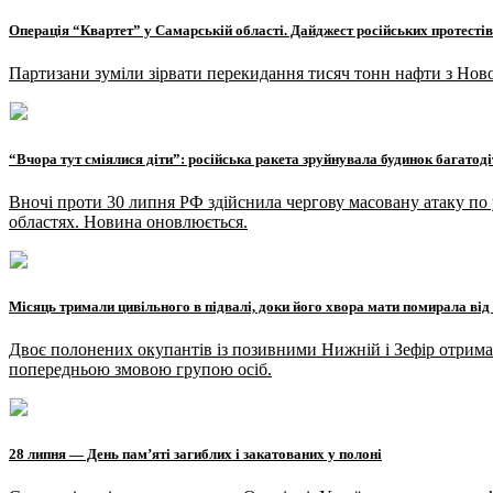
Операція “Квартет” у Самарській області. Дайджест російських протестів
Партизани зуміли зірвати перекидання тисяч тонн нафти з Но
“Вчора тут сміялися діти”: російська ракета зруйнувала будинок багатоді
Вночі проти 30 липня РФ здійснила чергову масовану атаку по у
областях. Новина оновлюється.
Місяць тримали цивільного в підвалі, доки його хвора мати помирала від
Двоє полонених окупантів із позивними Нижній і Зефір отримал
попередньою змовою групою осіб.
28 липня — День пам’яті загиблих і закатованих у полоні