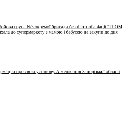
 бойова група №3 окремої бригади безпілотної авіації “ГРОМ
їхала до супермаркету з мамою і бабусею на закупи до дня
ормацію про свою установу. А мешканця Запорізької області