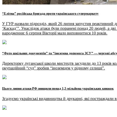
“Елітна” російська бригада проти українського супермаркету
У ГУР назвали підрозділ, який 26 липня запустив реактивний д
‘Каскад’”. Унаслідок атаки були поранені понад 20 людей, а дв
народження: 6 серпня Вікторії мало виповнитися 10 років.
“Фото шкільних документів” та “іноземна допомога ЗСУ” — чергові абсу
Директорку луганської школи мистецтв засудили до 13 років кол
окупаційний “суд” зробив “іноземцем у рідному селищі”.
Цього липня атаки РФ знищили понад 1,5 мільйона українських книжок
Згадуємо українські видавництва й друкарні, які постраждали в