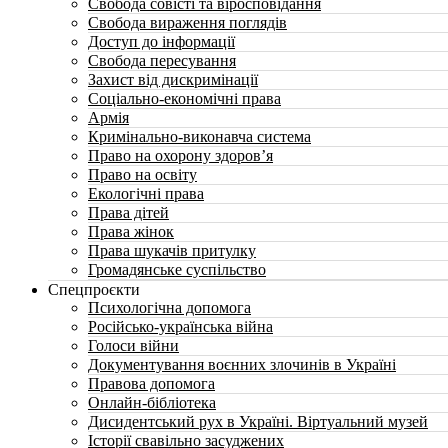
Свобода совісті та віросповідання
Свобода вираження поглядів
Доступ до інформації
Свобода пересування
Захист від дискримінації
Соціально-економічні права
Армія
Кримінально-виконавча система
Право на охорону здоров’я
Право на освіту
Екологічні права
Права дітей
Права жінок
Права шукачів притулку
Громадянське суспільство
Спецпроєкти
Психологічна допомога
Російсько-українська війна
Голоси війни
Документування воєнних злочинів в Україні
Правова допомога
Онлайн-бібліотека
Дисидентський рух в Україні. Віртуальний музей
Історії свавільно засуджених