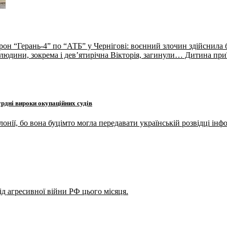
рон “Герань-4” по “АТБ” у Чернігові: воєнний злочин здійснила
і людини, зокрема і дев’ятирічна Вікторія, загинули… Дитина при
рдні вироки окупаційних судів
онії, бо вона буцімто могла передавати українській розвідці інф
ід агресивної війни РФ цього місяця.