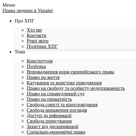
Меню
Права людини в Україні
Про ХПГ
Хто ми
Контакти
Річні звіти
Політики ХПГ
Теми
Конституція
Політика
Впровадження норм європейського права
Право на життя
Катування та жорстоке поводження
Право на свободу та особисту недоторканність
Право на справедливий суд
Право на приватність
Свобода совісті та віросповідання
Свобода вираження поглядів
Доступ до інформації
Свобода пересування
Захист від дискримінації
Соціально-економічні права