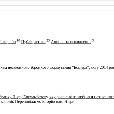
10
23
3
Інтерв’ю
Публіцистика
Анонси та оголошення
икам незаконного збройного формування “Бєзлєра”, які у 2014 ро
бранку Ніяру Ерсмамбетову, яку російські загарбники незаконно 
колонії. Переповідаємо історію пані Ніяри.