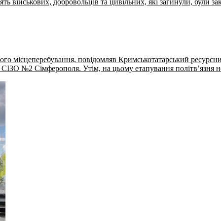
ть військових, добровольців та цивільних, які загинули, були зак
його місцеперебування, повідомляв Кримськотатарський ресурсн
 СІЗО №2 Сімферополя. Утім, на цьому етапування політвʼязня 