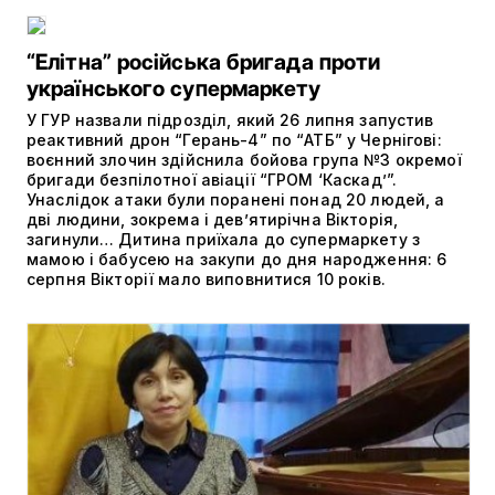
“Елітна” російська бригада проти
українського супермаркету
У ГУР назвали підрозділ, який 26 липня запустив
реактивний дрон “Герань-4” по “АТБ” у Чернігові:
воєнний злочин здійснила бойова група №3 окремої
бригади безпілотної авіації “ГРОМ ‘Каскад’”.
Унаслідок атаки були поранені понад 20 людей, а
дві людини, зокрема і дев’ятирічна Вікторія,
загинули… Дитина приїхала до супермаркету з
мамою і бабусею на закупи до дня народження: 6
серпня Вікторії мало виповнитися 10 років.