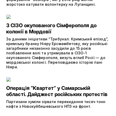
жорстоко катувати волонтерку на Луганщині.
З СІЗО окупованого Сімферополя до
колонії в Мордовії
За даними ініціативи “Трибунал. Кримський епізод”,
кримську бранку Ніяру Ерсмамбетову, яку російські
загарбники незаконно засудили до 15 років
позбавлення волі та утримували в СІЗО-1
окупованого Сімферополя, везуть вглиб Росії — до
мордовської колонії. Переповідаємо історію пані
Ніяри.
Операція “Квартет” у Самарській
області. Дайджест російських протестів
Партизани зуміли зірвати перекидання тисяч тонн
нафти з Новокуйбишевського НПЗ на фронт.