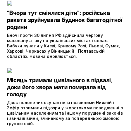
“Вчора тут сміялися діти”: російська
ракета зруйнувала будинок багатодітної
родини
Вночі проти 30 липня РФ здійснила чергову
масовану атаку по українських містах і селах.
Вибухи лунали у Києві, Кривому Розі, Львові, Сумах,
Харкові, Черкасах у Вінницькій і Полтавській
областях. Новина оновлюється.
Місяць тримали цивільного в підвалі,
доки його хвора мати помирала від
голоду
Двоє полонених окупантів із позивними Нижній і
Зефір отримали підозри у жорстокому поводженні з
цивільним населенням та іншому порушенні законів
і звичаїв війни, вчиненому за попередньою змовою
групою осіб.