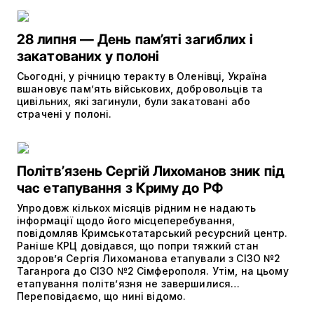
28 липня — День пам’яті загиблих і
закатованих у полоні
Сьогодні, у річницю теракту в Оленівці, Україна
вшановує пам’ять військових, добровольців та
цивільних, які загинули, були закатовані або
страчені у полоні.
Політвʼязень Сергій Лихоманов зник під
час етапування з Криму до РФ
Упродовж кількох місяців рідним не надають
інформації щодо його місцеперебування,
повідомляв Кримськотатарський ресурсний центр.
Раніше КРЦ довідався, що попри тяжкий стан
здоров’я Сергія Лихоманова етапували з СІЗО №2
Таганрога до СІЗО №2 Сімферополя. Утім, на цьому
етапування політвʼязня не завершилися…
Переповідаємо, що нині відомо.