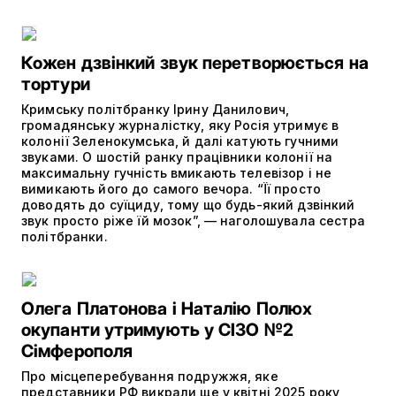
Кожен дзвінкий звук перетворюється на
тортури
Кримську політбранку Ірину Данилович,
громадянську журналістку, яку Росія утримує в
колонії Зеленокумська, й далі катують гучними
звуками. О шостій ранку працівники колонії на
максимальну гучність вмикають телевізор і не
вимикають його до самого вечора. “Її просто
доводять до суїциду, тому що будь-який дзвінкий
звук просто ріже їй мозок”, — наголошувала сестра
політбранки.
Олега Платонова і Наталію Полюх
окупанти утримують у СІЗО №2
Сімферополя
Про місцеперебування подружжя, яке
представники РФ викрали ще у квітні 2025 року,