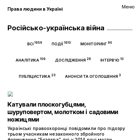
Меню
Права людини в Україні
Російсько-українська війна
1959
1610
95
ВСІ
ПОДІЇ
МОНІТОРИНГ
106
28
10
АНАЛІТИКА
ДОСЛІДЖЕННЯ
ІНТЕРВ’Ю
23
3
ПУБЛІЦИСТИКА
АНОНСИ ТА ОГОЛОШЕННЯ
Катували плоскогубцями,
шуруповертом, молотком і садовими
ножицями
Українські правоохоронці повідомили про підозру
трьом учасникам незаконного збройного
формування “Бєзлєра”, які у 2014 році могли