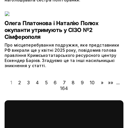
Олега Платонова і Наталію Полюх
окупанти утримують у СІЗО №2
Сімферополя
Про місцеперебування подружжя, яке представники
РФ викрали ще у квітні 2025 року, повідомив голова
правління Кримськотатарського ресурсного центру
Ескендер Барієв. Згадуємо це та інші насильницькі
зникнення у статті.
1
2
3
4
5
6
7
8
9
10
»
»»
...
164