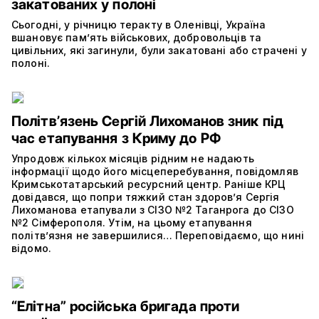
закатованих у полоні
Сьогодні, у річницю теракту в Оленівці, Україна
вшановує пам’ять військових, добровольців та
цивільних, які загинули, були закатовані або страчені у
полоні.
Політвʼязень Сергій Лихоманов зник під
час етапування з Криму до РФ
Упродовж кількох місяців рідним не надають
інформації щодо його місцеперебування, повідомляв
Кримськотатарський ресурсний центр. Раніше КРЦ
довідався, що попри тяжкий стан здоров’я Сергія
Лихоманова етапували з СІЗО №2 Таганрога до СІЗО
№2 Сімферополя. Утім, на цьому етапування
політвʼязня не завершилися… Переповідаємо, що нині
відомо.
“Елітна” російська бригада проти