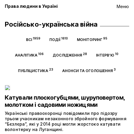
Права людини в Україні
Меню
Російсько-українська війна
1959
1610
95
ВСІ
ПОДІЇ
МОНІТОРИНГ
106
28
10
АНАЛІТИКА
ДОСЛІДЖЕННЯ
ІНТЕРВ’Ю
23
3
ПУБЛІЦИСТИКА
АНОНСИ ТА ОГОЛОШЕННЯ
Катували плоскогубцями, шуруповертом,
молотком і садовими ножицями
Українські правоохоронці повідомили про підозру
трьом учасникам незаконного збройного формування
“Бєзлєра”, які у 2014 році могли жорстоко катувати
волонтерку на Луганщині.