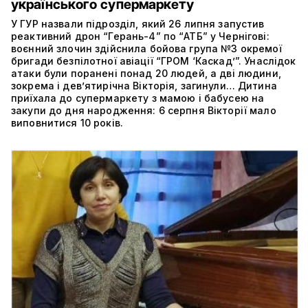
українського супермаркету
У ГУР назвали підрозділ, який 26 липня запустив
реактивний дрон “Герань-4” по “АТБ” у Чернігові:
воєнний злочин здійснила бойова група №3 окремої
бригади безпілотної авіації “ГРОМ ‘Каскад’”. Унаслідок
атаки були поранені понад 20 людей, а дві людини,
зокрема і дев’ятирічна Вікторія, загинули… Дитина
приїхала до супермаркету з мамою і бабусею на
закупи до дня народження: 6 серпня Вікторії мало
виповнитися 10 років.