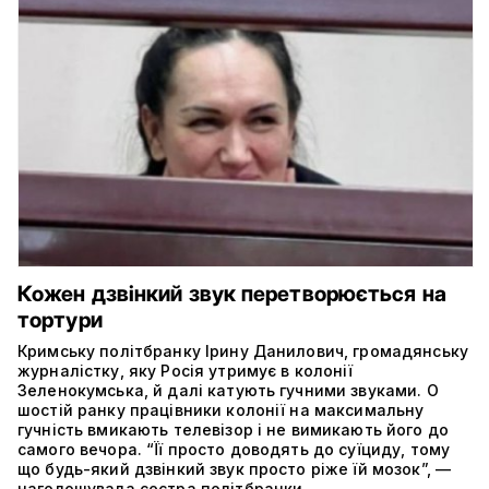
Кожен дзвінкий звук перетворюється на
тортури
Кримську політбранку Ірину Данилович, громадянську
журналістку, яку Росія утримує в колонії
Зеленокумська, й далі катують гучними звуками. О
шостій ранку працівники колонії на максимальну
гучність вмикають телевізор і не вимикають його до
самого вечора. “Її просто доводять до суїциду, тому
що будь-який дзвінкий звук просто ріже їй мозок”, —
наголошувала сестра політбранки.