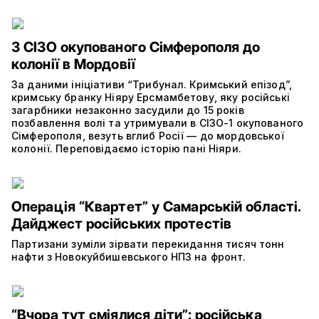
З СІЗО окупованого Сімферополя до
колонії в Мордовії
За даними ініціативи “Трибунал. Кримський епізод”,
кримську бранку Ніяру Ерсмамбетову, яку російські
загарбники незаконно засудили до 15 років
позбавлення волі та утримували в СІЗО-1 окупованого
Сімферополя, везуть вглиб Росії — до мордовської
колонії. Переповідаємо історію пані Ніяри.
Операція “Квартет” у Самарській області.
Дайджест російських протестів
Партизани зуміли зірвати перекидання тисяч тонн
нафти з Новокуйбишевського НПЗ на фронт.
“Вчора тут сміялися діти”: російська