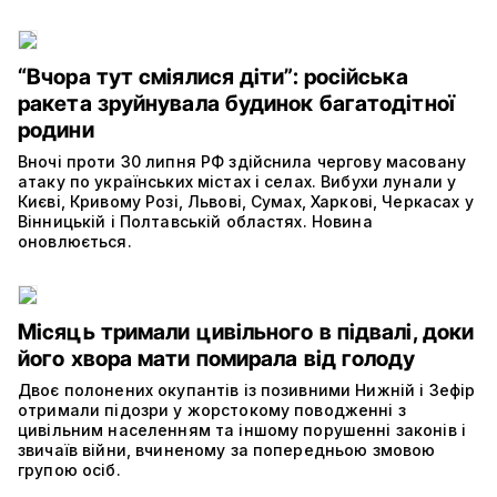
“Вчора тут сміялися діти”: російська
ракета зруйнувала будинок багатодітної
родини
Вночі проти 30 липня РФ здійснила чергову масовану
атаку по українських містах і селах. Вибухи лунали у
Києві, Кривому Розі, Львові, Сумах, Харкові, Черкасах у
Вінницькій і Полтавській областях. Новина
оновлюється.
Місяць тримали цивільного в підвалі, доки
його хвора мати помирала від голоду
Двоє полонених окупантів із позивними Нижній і Зефір
отримали підозри у жорстокому поводженні з
цивільним населенням та іншому порушенні законів і
звичаїв війни, вчиненому за попередньою змовою
групою осіб.