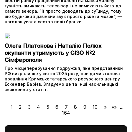
шостій ранку працівники колонії на максимальну
гучність вмикають телевізор і не вимикають його до
самого вечора. “Її просто доводять до суїциду, тому
що будь-який дзвінкий звук просто ріже їй мозок”, —
наголошувала сестра політбранки.
Олега Платонова і Наталію Полюх
окупанти утримують у СІЗО №2
Сімферополя
Про місцеперебування подружжя, яке представники
РФ викрали ще у квітні 2025 року, повідомив голова
правління Кримськотатарського ресурсного центру
Ескендер Барієв. Згадуємо це та інші насильницькі
зникнення у статті.
1
2
3
4
5
6
7
8
9
10
»
»»
...
164