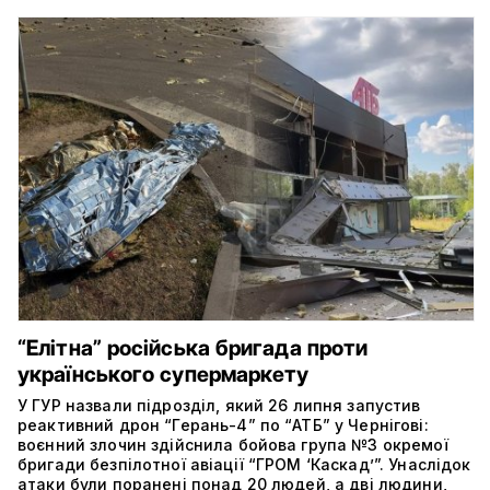
“Елітна” російська бригада проти
українського супермаркету
У ГУР назвали підрозділ, який 26 липня запустив
реактивний дрон “Герань-4” по “АТБ” у Чернігові:
воєнний злочин здійснила бойова група №3 окремої
бригади безпілотної авіації “ГРОМ ‘Каскад’”. Унаслідок
атаки були поранені понад 20 людей, а дві людини,