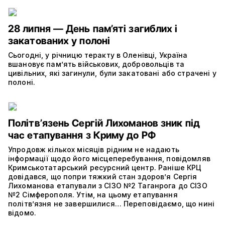
28 липня — День пам’яті загиблих і
закатованих у полоні
Сьогодні, у річницю теракту в Оленівці, Україна
вшановує пам’ять військових, добровольців та
цивільних, які загинули, були закатовані або страчені у
полоні.
Політвʼязень Сергій Лихоманов зник під
час етапування з Криму до РФ
Упродовж кількох місяців рідним не надають
інформації щодо його місцеперебування, повідомляв
Кримськотатарський ресурсний центр. Раніше КРЦ
довідався, що попри тяжкий стан здоров’я Сергія
Лихоманова етапували з СІЗО №2 Таганрога до СІЗО
№2 Сімферополя. Утім, на цьому етапування
політвʼязня не завершилися… Переповідаємо, що нині
відомо.