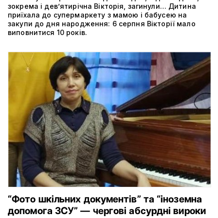
зокрема і дев’ятирічна Вікторія, загинули… Дитина
приїхала до супермаркету з мамою і бабусею на
закупи до дня народження: 6 серпня Вікторії мало
виповнитися 10 років.
“Фото шкільних документів” та “іноземна
допомога ЗСУ” — чергові абсурдні вироки