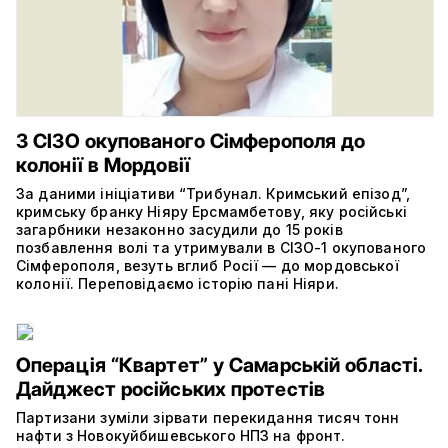
З СІЗО окупованого Сімферополя до
колонії в Мордовії
За даними ініціативи “Трибунал. Кримський епізод”,
кримську бранку Ніяру Ерсмамбетову, яку російські
загарбники незаконно засудили до 15 років
позбавлення волі та утримували в СІЗО-1 окупованого
Сімферополя, везуть вглиб Росії — до мордовської
колонії. Переповідаємо історію пані Ніяри.
Операція “Квартет” у Самарській області.
Дайджест російських протестів
Партизани зуміли зірвати перекидання тисяч тонн
нафти з Новокуйбишевського НПЗ на фронт.