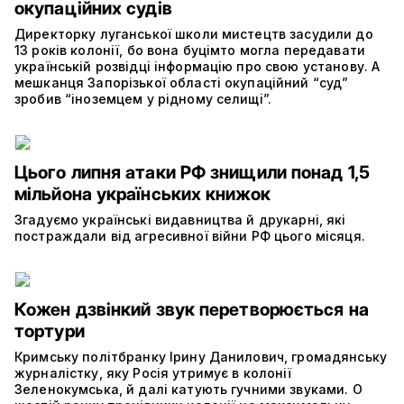
окупаційних судів
Директорку луганської школи мистецтв засудили до
13 років колонії, бо вона буцімто могла передавати
українській розвідці інформацію про свою установу. А
мешканця Запорізької області окупаційний “суд”
зробив “іноземцем у рідному селищі”.
Цього липня атаки РФ знищили понад 1,5
мільйона українських книжок
Згадуємо українські видавництва й друкарні, які
постраждали від агресивної війни РФ цього місяця.
Кожен дзвінкий звук перетворюється на
тортури
Кримську політбранку Ірину Данилович, громадянську
журналістку, яку Росія утримує в колонії
Зеленокумська, й далі катують гучними звуками. О