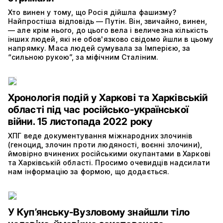
Хто винен у тому, що Росія дійшла фашизму?
Найпростіша відповідь — Путін. Він, звичайно, винен,
— але крім нього, до цього вела і величезна кількість
інших людей, які не обов'язково свідомо йшли в цьому
напрямку. Маса людей сумувала за Імперією, за
“сильною рукою”, за міфічним Сталіним.
Хронологія подій у Харкові та Харківській
області під час російсько-української
війни. 15 листопада 2022 року
ХПГ веде документування міжнародних злочинів
(геноцид, злочин проти людяності, воєнні злочини),
ймовірно вчинених російськими окупантами в Харкові
та Харківській області. Просимо очевидців надсилати
нам інформацію за формою, що додається.
У Куп’янську-Вузловому знайшли тіло