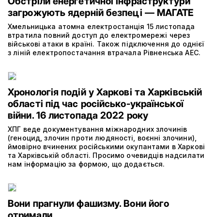
Обстріли енергетичної інфраструктури
загрожують ядерній безпеці — МАГАТЕ
Хмельницька атомна електростанція 15 листопада
втратила повний доступ до електромережі через
військові атаки в країні. Також підключення до однієї
з ліній електропостачання втрачала Рівненська АЕС.
Хронологія подій у Харкові та Харківській
області під час російсько-української
війни. 16 листопада 2022 року
ХПГ веде документування міжнародних злочинів
(геноцид, злочин проти людяності, воєнні злочини),
ймовірно вчинених російськими окупантами в Харкові
та Харківській області. Просимо очевидців надсилати
нам інформацію за формою, що додається.
Вони прагнули фашизму. Вони його
отримали