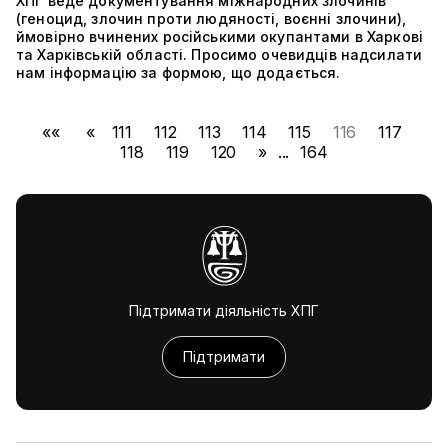
ХПГ веде документування міжнародних злочинів
(геноцид, злочин проти людяності, воєнні злочини),
ймовірно вчинених російськими окупантами в Харкові
та Харківській області. Просимо очевидців надсилати
нам інформацію за формою, що додається.
««
«
111
112
113
114
115
116
117
118
119
120
»
...
164
Підтримати діяльність ХПГ
Підтримати