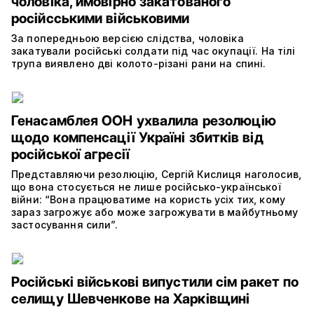
чоловіка, ймовірно закатованого
російсськими військовими
За попередньою версією слідства, чоловіка
закатували російські солдати під час окупації. На тілі
трупа виявлено дві колото-різані рани на спині.
Генасамблея ООН ухвалила резолюцію
щодо компенсації Україні збитків від
російської агресії
Представляючи резолюцію, Сергій Кислиця наголосив,
що вона стосується не лише російсько-української
війни: “Вона працюватиме на користь усіх тих, кому
зараз загрожує або може загрожувати в майбутньому
застосування сили”.
Російські військові випустили сім ракет по
селищу Шевченкове на Харківщині