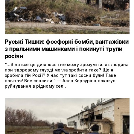
Руські Тишки: фосфорні бомби, вантажівки
з пральними машинками і покинуті трупи
росіян
“…Я на все це дивлюся і не можу зрозуміти: як людина
при здоровому глузді могла зробити таке? Що я
зробила тій Росії? У нас тут такі сосни були! Таке
повітря! Все спалили!” — Алла Корзуріна показує
руйнування в рідному селі.