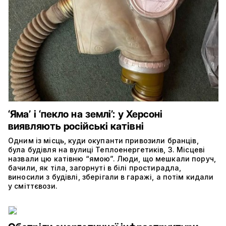
‘Яма’ і ‘пекло на землі’: у Херсоні
виявляють російські катівні
Одним із місць, куди окупанти привозили бранців,
була будівля на вулиці Теплоенергетиків, 3. Місцеві
назвали цю катівню “ямою”. Люди, що мешкали поруч,
бачили, як тіла, загорнуті в білі простирадла,
виносили з будівлі, зберігали в гаражі, а потім кидали
у сміттєвози.