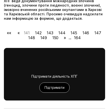
ХПГ веде документування міжнародних злочинів
(геноцид, злочини проти людяності, воєнні злочини),
імовірно вчинених російськими окупантами в Харкові
та Харківській області. Просимо очевидців надсилати
нам інформацію за формою, що додається.
««
«
141
142
143
144
145
146
147
148
149
150
»
...
164
Підтримати діяльність ХПГ
Підтримати