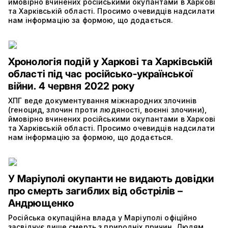
ймовірно вчинених російськими окупантами в Харкові
та Харківській області. Просимо очевидців надсилати
нам інформацію за формою, що додається.
Хронологія подій у Харкові та Харківській
області під час російсько-української
війни. 4 червня 2022 року
ХПГ веде документування міжнародних злочинів
(геноцид, злочин проти людяності, воєнні злочини),
ймовірно вчинених російськими окупантами в Харкові
та Харківській області. Просимо очевидців надсилати
нам інформацію за формою, що додається.
У Маріуполі окупанти не видають довідки
про смерть загиблих від обстрілів –
Андрющенко
Російська окупаційна влада у Маріуполі офіційно
засвідчує лише смерть з природніх причин. Людям,