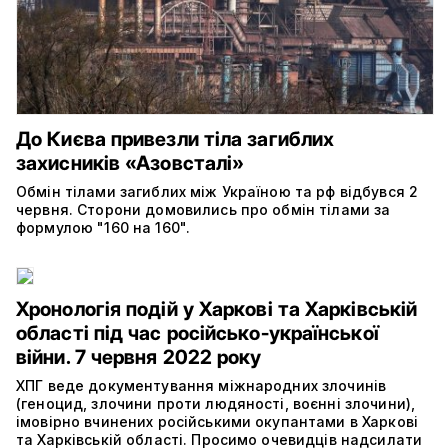
До Києва привезли тіла загиблих
захисників «Азовсталі»
Обмін тілами загиблих між Україною та рф відбувся 2
червня. Сторони домовились про обмін тілами за
формулою "160 на 160".
Хронологія подій у Харкові та Харківській
області під час російсько-української
війни. 7 червня 2022 року
ХПГ веде документування міжнародних злочинів
(геноцид, злочини проти людяності, воєнні злочини),
імовірно вчинених російськими окупантами в Харкові
та Харківській області. Просимо очевидців надсилати