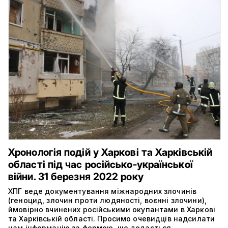
Хронологія подій у Харкові та Харківській
області під час російсько-української
війни. 31 березня 2022 року
ХПГ веде документування міжнародних злочинів
(геноцид, злочин проти людяності, воєнні злочини),
ймовірно вчинених російськими окупантами в Харкові
та Харківській області. Просимо очевидців надсилати
нам інформацію за формою, що додається.