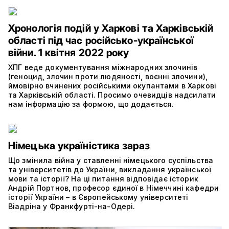
Хронологія подій у Харкові та Харківській
області під час російсько-української
війни. 1 квітня 2022 року
ХПГ веде документування міжнародних злочинів
(геноцид, злочин проти людяності, воєнні злочини),
ймовірно вчинених російськими окупантами в Харкові
та Харківській області. Просимо очевидців надсилати
нам інформацію за формою, що додається.
Німецька україністика зараз
Що змінила війна у ставленні німецького суспільства
та університетів до України, викладання української
мови та історії? На ці питання відповідає історик
Андрій Портнов, професор єдиної в Німеччині кафедри
історії України – в Європейському університеті
Віадріна у Франкфурті-на-Одері.