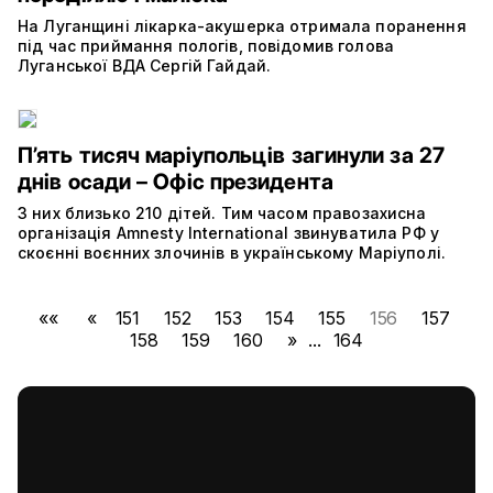
На Луганщині лікарка-акушерка отримала поранення
під час приймання пологів, повідомив голова
Луганської ВДА Сергій Гайдай.
П’ять тисяч маріупольців загинули за 27
днів осади – Офіс президента
З них близько 210 дітей. Тим часом правозахисна
організація Amnesty International звинуватила РФ у
скоєнні воєнних злочинів в українському Маріуполі.
««
«
151
152
153
154
155
156
157
158
159
160
»
...
164