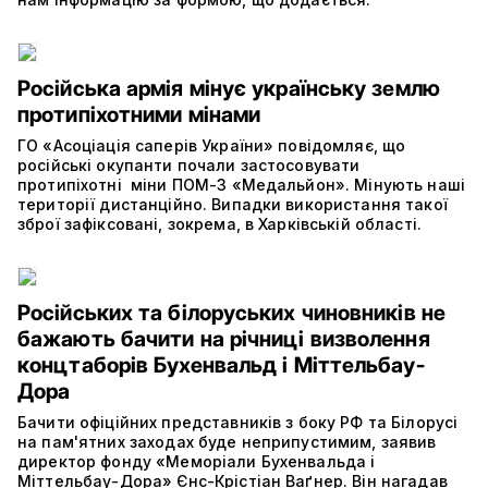
Російська армія мінує українську землю
протипіхотними мінами
ГО «Асоціація саперів України» повідомляє, що
російські окупанти почали застосовувати
протипіхотні міни ПОМ-3 «Медальйон». Мінують наші
території дистанційно. Випадки використання такої
зброї зафіксовані, зокрема, в Харківській області.
Російських та білоруських чиновників не
бажають бачити на річниці визволення
концтаборів Бухенвальд і Міттельбау-
Дора
Бачити офіційних представників з боку РФ та Білорусі
на пам'ятних заходах буде неприпустимим, заявив
директор фонду «Меморіали Бухенвальда і
Міттельбау-Дора» Єнс-Крістіан Ваґнер. Він нагадав