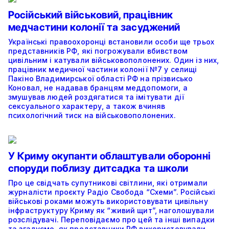
Російський військовий, працівник
медчастини колонії та засуджений
Українські правоохоронці встановили особи ще трьох
представників РФ, які погрожували вбивством
цивільним і катували військовополонених. Один із них,
працівник медичної частини колонії №7 у селищі
Пакіно Владимирської області РФ на прізвисько
Коновал, не надавав бранцям меддопомоги, а
змушував людей роздягатися та імітувати дії
сексуального характеру, а також вчиняв
психологічний тиск на військовополонених.
У Криму окупанти облаштували оборонні
споруди поблизу дитсадка та школи
Про це свідчать супутникові світлини, які отримали
журналісти проєкту Радіо Свобода “Схеми”. Російські
військові роками можуть використовувати цивільну
інфраструктуру Криму як “живий щит”, наголошували
розслідувачі. Переповідаємо про цей та інші випадки
та згадуємо, як представники РФ використовували