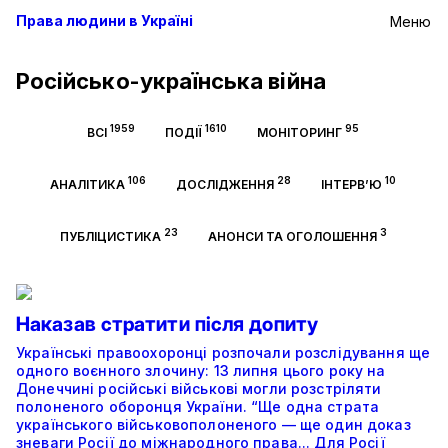
Права людини в Україні
Меню
Російсько-українська війна
1959
1610
95
ВСІ
ПОДІЇ
МОНІТОРИНГ
106
28
10
АНАЛІТИКА
ДОСЛІДЖЕННЯ
ІНТЕРВ’Ю
23
3
ПУБЛІЦИСТИКА
АНОНСИ ТА ОГОЛОШЕННЯ
Наказав стратити після допиту
Українські правоохоронці розпочали розслідування ще
одного воєнного злочину: 13 липня цього року на
Донеччині російські військові могли розстріляти
полоненого оборонця України. “Ще одна страта
українського військовополоненого — ще один доказ
зневаги Росії до міжнародного права... Для Росії