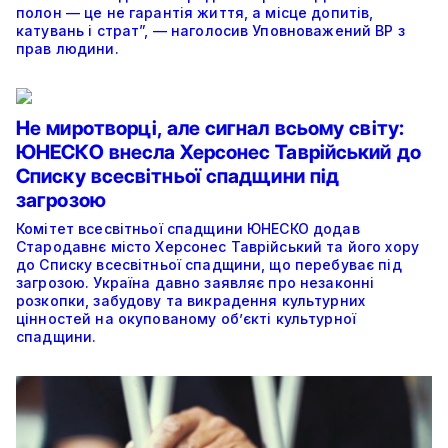
полон — це не гарантія життя, а місце допитів,
катувань і страт”, — наголосив Уповноважений ВР з
прав людини.
Не миротворці, але сигнал всьому світу:
ЮНЕСКО внесла Херсонес Таврійський до
Списку всесвітньої спадщини під
загрозою
Комітет всесвітньої спадщини ЮНЕСКО додав
Стародавнє місто Херсонес Таврійський та його хору
до Списку всесвітньої спадщини, що перебуває під
загрозою. Україна давно заявляє про незаконні
розкопки, забудову та викрадення культурних
цінностей на окупованому об’єкті культурної
спадщини.