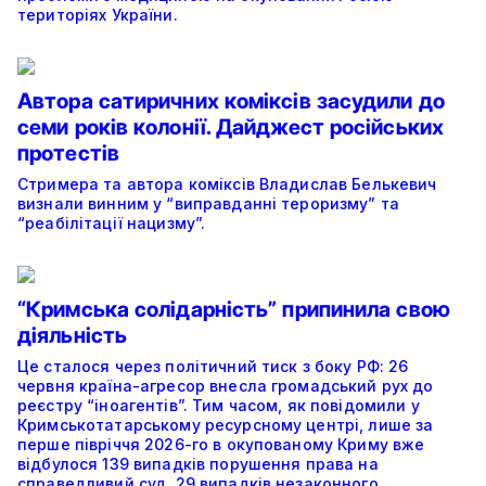
територіях України.
Автора сатиричних коміксів засудили до
семи років колонії. Дайджест російських
протестів
Стримера та автора коміксів Владислав Белькевич
визнали винним у “виправданні тероризму” та
“реабілітації нацизму”.
“Кримська солідарність” припинила свою
діяльність
Це сталося через політичний тиск з боку РФ: 26
червня країна-агресор внесла громадський рух до
реєстру “іноагентів”. Тим часом, як повідомили у
Кримськотатарському ресурсному центрі, лише за
перше півріччя 2026-го в окупованому Криму вже
відбулося 139 випадків порушення права на
справедливий суд, 29 випадків незаконного