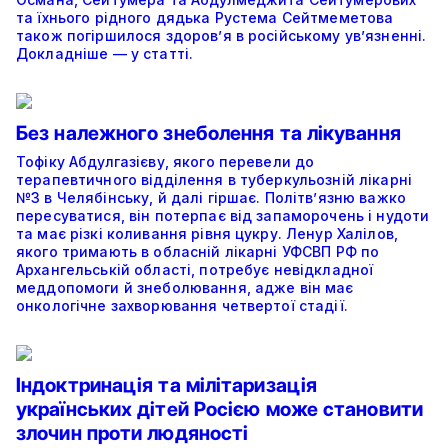
та їхнього рідного дядька Рустема Сейтмеметова
також погіршилося здоров’я в російському ув’язненні.
Докладніше — у статті.
Без належного знеболення та лікування
Тофіку Абдулгазієву, якого перевели до
терапевтичного відділення в туберкульозній лікарні
№3 в Челябінську, й далі гіршає. Політвʼязню важко
пересуватися, він потерпає від запаморочень і нудоти
та має різкі коливання рівня цукру. Ленур Халілов,
якого тримають в обласній лікарні УФСВП РФ по
Архангельській області, потребує невідкладної
меддопомоги й знеболювання, адже він має
онкологічне захворювання четвертої стадії.
Індоктринація та мілітаризація
українських дітей Росією може становити
злочин проти людяності