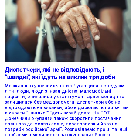
Диспетчери, які не відповідають, і
“швидкі”, які їдуть на виклик три доби
Мешканці окупованих частин Луганщини, передусім
літні люди, люди з інвалідністю, маломобільні
пацієнти, опинилися у стані гуманітарної ізоляції та
залишилися без меддопомоги: диспетчери або не
відповідають на виклики, або відмовляють пацієнтам,
а карети “швидкої” їдуть вкрай довго. На ТОТ
Донеччини окупанти також скоротили постачання
пального до медзакладів, переправивши його на
потреби російської армії. Розповідаємо про ці та інші
проблеми з медициною на окупованих Росією