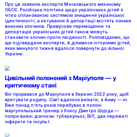
Про це заявили експерти Московського механізму
ОБСЄ. Російська політика щодо українських дітей є
чітко спланованою системою знищення української
ідентичності, а катування й депортації містять ознаки
воєнних злочинів. Примусове переміщення та
депортація українських дітей також можуть
становити злочин проти людяності. Розповідаємо, що
ще підтвердили експерти, й ділимося історіями дітей,
яких минулого тижня вдалося повернути до вільної
України.
Цивільний полонений з Маріуполя — у
критичному стані
Він прорвався до Маріуполя в березні 2022 року, щоб
врятувати родину. Сім’ї вдалося виїхати, а йому — ні.
Вже понад п’ять років перебуває в полоні
маріупольський тренер з боксу Дмитро Шурда —
попри важкі діагнози: туберкульоз, ВІЛ, два пережиті
інфаркти та інсульт.