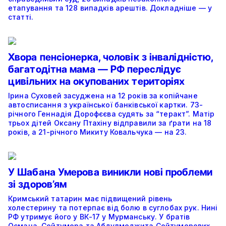
етапування та 128 випадків арештів. Докладніше — у
статті.
Хвора пенсіонерка, чоловік з інвалідністю,
багатодітна мама — РФ переслідує
цивільних на окупованих територіях
Ірина Суховей засуджена на 12 років за копійчане
автосписання з української банківської картки. 73-
річного Геннадія Дорофєєва судять за “теракт”. Матір
трьох дітей Оксану Птахіну відправили за ґрати на 18
років, а 21-річного Микиту Ковальчука — на 23.
У Шабана Умерова виникли нові проблеми
зі здоров’ям
Кримський татарин має підвищений рівень
холестерину та потерпає від болю в суглобах рук. Нині
РФ утримує його у ВК-17 у Мурманську. У братів
Османа, Сейтумера та Абдулмеджита Сейтумерових