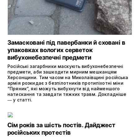
Замасковані під павербанки й сховані в
упаковках вологих серветок
вибухонебезпечні предмети
Російські загарбники маскують вибухонебезпечні
предмети, аби зашкодити мирним мешканцям
Херсонщини. Тим часом на Миколаївщині російська
армія розкидає з безпілотників протипіхотні міни
“Пряник”, які можуть вибухнути від найменшого
натискання та завдати тяжких травм. Докладніше
― у статті.
Сім років за шість постів. Дайджест
російських протестів