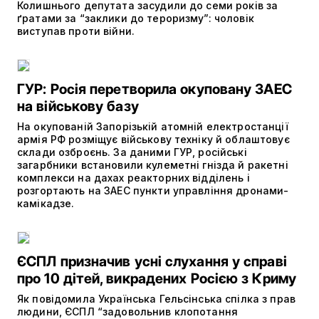
Колишнього депутата засудили до семи років за
ґратами за “заклики до тероризму”: чоловік
виступав проти війни.
ГУР: Росія перетворила окуповану ЗАЕС
на військову базу
На окупованій Запорізькій атомній електростанції
армія РФ розміщує військову техніку й облаштовує
склади озброєнь. За даними ГУР, російські
загарбники встановили кулеметні гнізда й ракетні
комплекси на дахах реакторних відділень і
розгортають на ЗАЕС пункти управління дронами-
камікадзе.
ЄСПЛ призначив усні слухання у справі
про 10 дітей, викрадених Росією з Криму
Як повідомила Українська Гельсінська спілка з прав
людини, ЄСПЛ “задовольнив клопотання