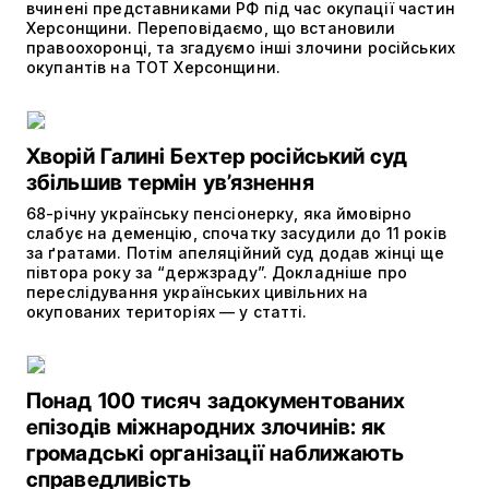
вчинені представниками РФ під час окупації частин
Херсонщини. Переповідаємо, що встановили
правоохоронці, та згадуємо інші злочини російських
окупантів на ТОТ Херсонщини.
Хворій Галині Бехтер російський суд
збільшив термін ув’язнення
68-річну українську пенсіонерку, яка ймовірно
слабує на деменцію, спочатку засудили до 11 років
за ґратами. Потім апеляційний суд додав жінці ще
півтора року за “держзраду”. Докладніше про
переслідування українських цивільних на
окупованих територіях — у статті.
Понад 100 тисяч задокументованих
епізодів міжнародних злочинів: як
громадські організації наближають
справедливість