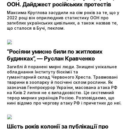
ООН. Дайджест російських протестів
Максима Круглова засудили на сім років за те, що у
2022 році він оприлюднив статистику ООН про
загиблих українських цивільних, а також назвав те,
що сталося в Бучі, пеклом.
“Росіяни умисно били по житлових
будинках”, — Руслан Кравченко
Загиблі й поранені мирні люди. Знищені унікальне
обладнання Інституту біохімії та
гуманітарний склад Червоного Хреста. Травмовані
тварини в зоопарку й посічені склом рослини. Як
зазначав Генпрокурор України, масована атака РФ
на Київ 2 липня не є випадковістю. Це системний
терор мирних українців Росією. Розповідаємо, що
нині відомо про чергову атаку РФ і причетних до неї.
Шість років колонії за публікації про