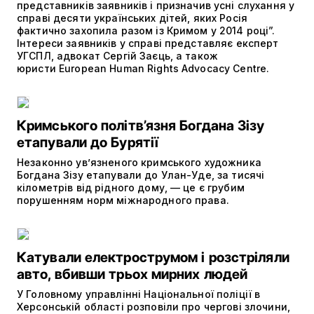
представників заявників і призначив усні слухання у
справі десяти українських дітей, яких Росія
фактично захопила разом із Кримом у 2014 році”.
Інтереси заявників у справі представляє експерт
УГСПЛ, адвокат Сергій Заєць, а також
юристи European Human Rights Advocacy Centre.
Кримського політв’язня Богдана Зізу
етапували до Бурятії
Незаконно ув’язненого кримського художника
Богдана Зізу етапували до Улан-Уде, за тисячі
кілометрів від рідного дому, — це є грубим
порушенням норм міжнародного права.
Катували електрострумом і розстріляли
авто, вбивши трьох мирних людей
У Головному управлінні Національної поліції в
Херсонській області розповіли про чергові злочини,