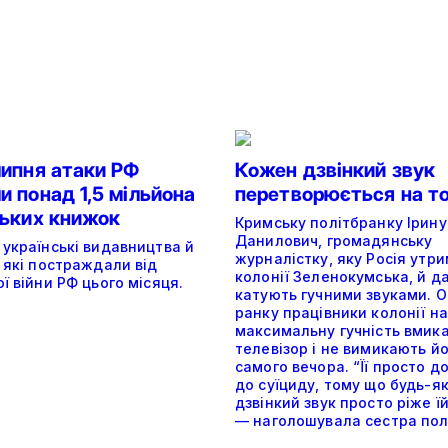
липня атаки РФ
Кожен дзвінкий звук
 понад 1,5 мільйона
перетворюється на т
ських книжок
Кримську політбранку Ірину
Данилович, громадянську
 українські видавництва й
журналістку, яку Росія утри
 які постраждали від
колонії Зеленокумська, й да
ї війни РФ цього місяця.
катують гучними звуками. О
ранку працівники колонії на
максимальну гучність вмик
телевізор і не вимикають й
самого вечора. “Її просто д
до суїциду, тому що будь-я
дзвінкий звук просто ріже їй
— наголошувала сестра пол