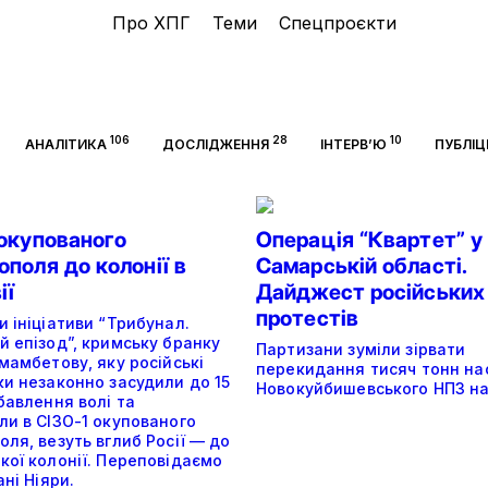
Про ХПГ
Теми
Спецпроєкти
106
28
10
АНАЛІТИКА
ДОСЛІДЖЕННЯ
ІНТЕРВ’Ю
ПУБЛІ
 окупованого
Операція “Квартет” у
поля до колонії в
Самарській області.
ії
Дайджест російських
протестів
 ініціативи “Трибунал.
й епізод”, кримську бранку
Партизани зуміли зірвати
мамбетову, яку російські
перекидання тисяч тонн на
ки незаконно засудили до 15
Новокуйбишевського НПЗ на
бавлення волі та
ли в СІЗО-1 окупованого
ля, везуть вглиб Росії — до
кої колонії. Переповідаємо
ані Ніяри.