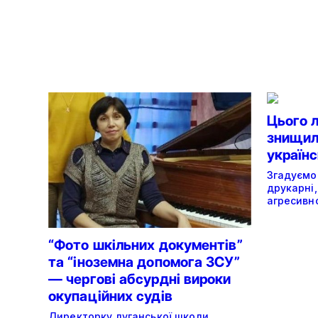
Цього 
знищили
україн
Згадуємо
друкарні,
агресивно
“Фото шкільних документів”
та “іноземна допомога ЗСУ”
— чергові абсурдні вироки
окупаційних судів
Директорку луганської школи