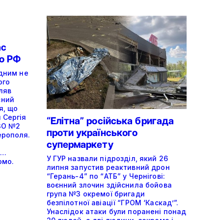
ас
о РФ
ідним не
ого
ляв
сний
я, що
 Сергія
“Елітна” російська бригада
ЗО №2
проти українського
ерополя.
супермаркету
я…
У ГУР назвали підрозділ, який 26
омо.
липня запустив реактивний дрон
“Герань-4” по “АТБ” у Чернігові:
воєнний злочин здійснила бойова
група №3 окремої бригади
безпілотної авіації “ГРОМ ‘Каскад’”.
Унаслідок атаки були поранені понад