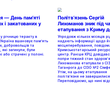
я — День пам’яті
Політвʼязень Сергій
х і закатованих у
Лихоманов зник під ч
етапування з Криму д
 у річницю теракту в
Упродовж кількох місяців р
 Україна вшановує пам’ять
надають інформації щодо й
х, добровольців та
місцеперебування, повідом
, які загинули, були
Кримськотатарський ресур
і або страчені у полоні.
центр. Раніше КРЦ довідавс
попри тяжкий стан здоров’я
Лихоманова етапували з СІ
Таганрога до СІЗО №2 Сімф
Утім, на цьому етапування
політвʼязня не завершилис
Переповідаємо, що нині від