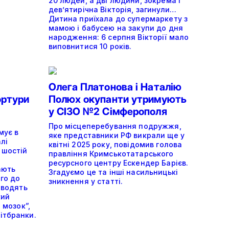
20 людей, а дві людини, зокрема і
дев’ятирічна Вікторія, загинули…
Дитина приїхала до супермаркету з
мамою і бабусею на закупи до дня
народження: 6 серпня Вікторії мало
виповнитися 10 років.
Олега Платонова і Наталію
ортури
Полюх окупанти утримують
у СІЗО №2 Сімферополя
Про місцеперебування подружжя,
мує в
яке представники РФ викрали ще у
лі
квітні 2025 року, повідомив голова
 шостій
правління Кримськотатарського
ресурсного центру Ескендер Барієв.
ають
Згадуємо це та інші насильницькі
ого до
зникнення у статті.
оводять
кий
 мозок”,
ітбранки.