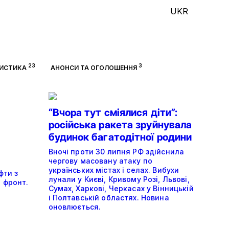
UKR
23
3
ЦИСТИКА
АНОНСИ ТА ОГОЛОШЕННЯ
“Вчора тут сміялися діти”:
російська ракета зруйнувала
будинок багатодітної родини
Вночі проти 30 липня РФ здійснила
чергову масовану атаку по
українських містах і селах. Вибухи
фти з
лунали у Києві, Кривому Розі, Львові,
 фронт.
Сумах, Харкові, Черкасах у Вінницькій
і Полтавській областях. Новина
оновлюється.