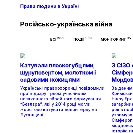
Права людини в Україні
Російсько-українська війна
1959
1610
95
ВСІ
ПОДІЇ
МОНІТОРИНГ
Катували плоскогубцями,
З СІЗО
шуруповертом, молотком і
Сімферо
садовими ножицями
Мордов
Українські правоохоронці повідомили
За даними
про підозру трьом учасникам
Кримськи
незаконного збройного формування
Ніяру Ерс
“Бєзлєра”, які у 2014 році могли
загарбни
жорстоко катувати волонтерку на
років поз
Луганщині.
утримува
Сімферопо
мордовсь
історію п