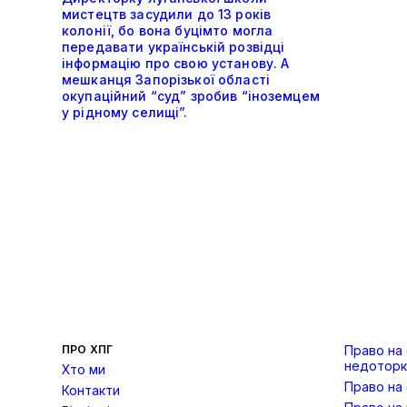
мистецтв засудили до 13 років
колонії, бо вона буцімто могла
передавати українській розвідці
інформацію про свою установу. А
мешканця Запорізької області
окупаційний “суд” зробив “іноземцем
у рідному селищі”.
ПРО ХПГ
Право на
недоторк
Хто ми
Право на
Контакти