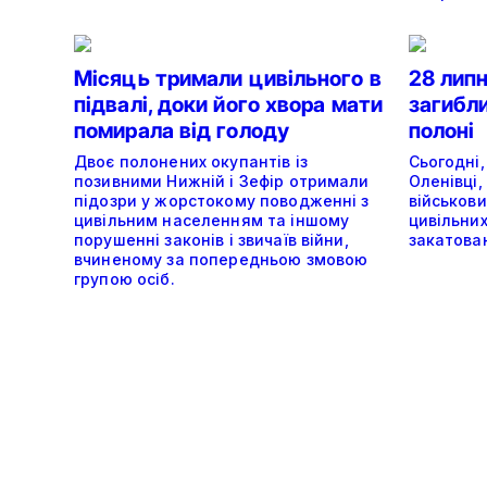
Місяць тримали цивільного в
28 липн
підвалі, доки його хвора мати
загибли
помирала від голоду
полоні
Двоє полонених окупантів із
Сьогодні,
позивними Нижній і Зефір отримали
Оленівці,
підозри у жорстокому поводженні з
військови
цивільним населенням та іншому
цивільних
порушенні законів і звичаїв війни,
закатован
вчиненому за попередньою змовою
групою осіб.