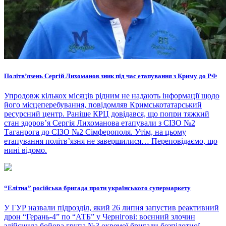
Політвʼязень Сергій Лихоманов зник під час етапування з Криму до РФ
Упродовж кількох місяців рідним не надають інформації щодо
його місцеперебування, повідомляв Кримськотатарський
ресурсний центр. Раніше КРЦ довідався, що попри тяжкий
стан здоров’я Сергія Лихоманова етапували з СІЗО №2
Таганрога до СІЗО №2 Сімферополя. Утім, на цьому
етапування політвʼязня не завершилися… Переповідаємо, що
нині відомо.
“Елітна” російська бригада проти українського супермаркету
У ГУР назвали підрозділ, який 26 липня запустив реактивний
дрон “Герань-4” по “АТБ” у Чернігові: воєнний злочин
здійснила бойова група №3 окремої бригади безпілотної