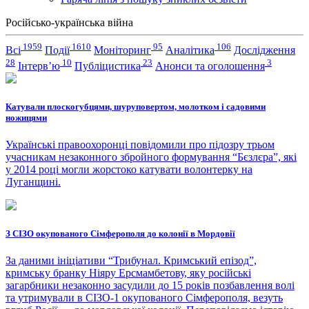
Російсько-українська війна
1959
1610
95
106
Всі
Події
Моніторинг
Аналітика
Дослідження
28
10
23
3
Інтерв’ю
Публіцистика
Анонси та оголошення
Катували плоскогубцями, шуруповертом, молотком і садовими
ножицями
Українські правоохоронці повідомили про підозру трьом
учасникам незаконного збройного формування “Бєзлєра”, які
у 2014 році могли жорстоко катувати волонтерку на
Луганщині.
З СІЗО окупованого Сімферополя до колонії в Мордовії
За даними ініціативи “Трибунал. Кримський епізод”,
кримську бранку Ніяру Ерсмамбетову, яку російські
загарбники незаконно засудили до 15 років позбавлення волі
та утримували в СІЗО-1 окупованого Сімферополя, везуть