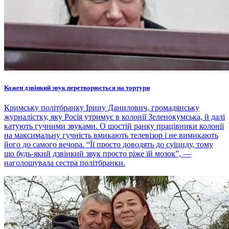
Кожен дзвінкий звук перетворюється на тортури
Кримську політбранку Ірину Данилович, громадянську
журналістку, яку Росія утримує в колонії Зеленокумська, й далі
катують гучними звуками. О шостій ранку працівники колонії
на максимальну гучність вмикають телевізор і не вимикають
його до самого вечора. “Її просто доводять до суїциду, тому
що будь-який дзвінкий звук просто ріже їй мозок”, —
наголошувала сестра політбранки.