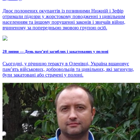
Двоє полонених окупантів із позивними Нижній і Зефір
отримали підозри у жорстокому поводженні з цивільним
населенням та іншому порушенні законів і звичаїв війни,
вчиненому за попередньою змовою групою осіб.
28 липня — День пам’яті загиблих і закатованих у полоні
Сьогодні, у річницю теракту в Оленівці, Україна вшановує
пам’ять військових, добровольців та цивільних, які загинули,
були закатовані або страчені у полоні.