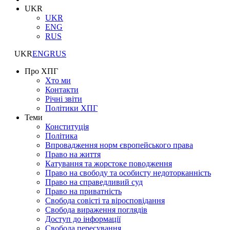
UKR
UKR
ENG
RUS
UKR
ENG
RUS
Про ХПГ
Хто ми
Контакти
Річні звіти
Політики ХПГ
Теми
Конституція
Політика
Впровадження норм європейського права
Право на життя
Катування та жорстоке поводження
Право на свободу та особисту недоторканність
Право на справедливий суд
Право на приватність
Свобода совісті та віросповідання
Свобода вираження поглядів
Доступ до інформації
Свобода пересування