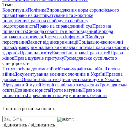
Теми
Конституція
Політика
Впровадження норм європейського
права
Право на життя
Катування та жорстоке
поводження
Право на свободу та особисту
недоторканність
Право на справедливий суд
Право на
приватність
Свобода совісті та віросповідання
Свобода
вираження поглядів
Доступ до інформації
Свобода
пересування
Захист від дискримінації
Соціально-економічні
права
Армія
Кримінально-виконавча система
Право на охорону
здоров’я
Право на освіту
Екологічні права
Права дітей
Права
жінок
Права шукачів притулку
Громадянське суспільство
Спецпроєкти
Психологічна допомога
Російсько-українська війна
Голоси
війни
Документування воєнних злочинів в Україні
Правова
допомога
Онлайн-бібліотека
Дисидентський рух в Україні.
Віртуальний музей
Історії свавільно засуджених
Громадянська
освіта
Довідник юриста
Проти катувань
Право на
приватність
Гаряча лінія з пошуку зниклих безвісти
Поштова розсилка новин
підписатись / відписатись