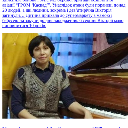
авіації “ГРОМ ‘Каскад’”. Унаслідок атаки були поранені понад
20 людей, а дві людини, зокрема і дев’ятирічна Вікторія,
загинули… Дитина приїхала до супермаркету з мамою і
бабусею на закупи до дня народження: 6 серпня Вікторії мало
виповнитися 10 років.