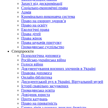
Захист від дискримінації
Соціально-економічні права
Армія
Кримінально-виконавча система
Право на охорону здоров’я
Право на освіту
Екологічні права
Права дітей
Права жінок
Права шукачів притулку
Громадянське суспільство
Спецпроєкти
Психологічна допомога
Російсько-українська війна
Голоси війни
Документування воєнних злочинів в Україні
Правова допомога
Онлайн-бібліотека
Дисидентський рух в Україні. Віртуальний музей
Історії свавільно засуджених
Громадянська освіта
Довідник юриста
Проти катувань
Право на приватність
Гаряча лінія з пошуку зниклих безвісти