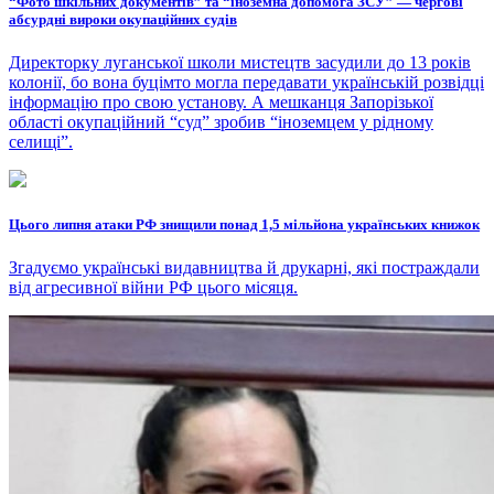
“Фото шкільних документів” та “іноземна допомога ЗСУ” — чергові
абсурдні вироки окупаційних судів
Директорку луганської школи мистецтв засудили до 13 років
колонії, бо вона буцімто могла передавати українській розвідці
інформацію про свою установу. А мешканця Запорізької
області окупаційний “суд” зробив “іноземцем у рідному
селищі”.
Цього липня атаки РФ знищили понад 1,5 мільйона українських книжок
Згадуємо українські видавництва й друкарні, які постраждали
від агресивної війни РФ цього місяця.