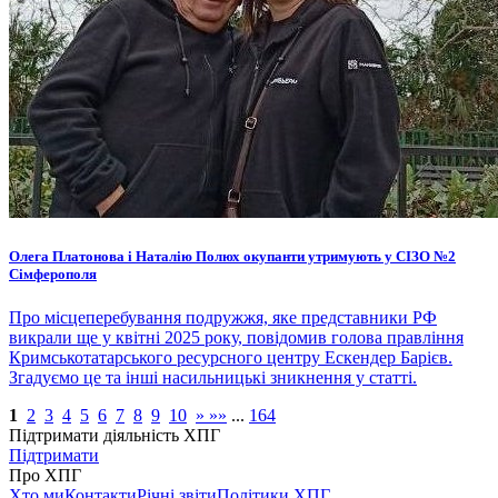
Олега Платонова і Наталію Полюх окупанти утримують у СІЗО №2
Сімферополя
Про місцеперебування подружжя, яке представники РФ
викрали ще у квітні 2025 року, повідомив голова правління
Кримськотатарського ресурсного центру Ескендер Барієв.
Згадуємо це та інші насильницькі зникнення у статті.
1
2
3
4
5
6
7
8
9
10
»
»»
...
164
Підтримати діяльність ХПГ
Підтримати
Про ХПГ
Хто ми
Контакти
Річні звіти
Політики ХПГ