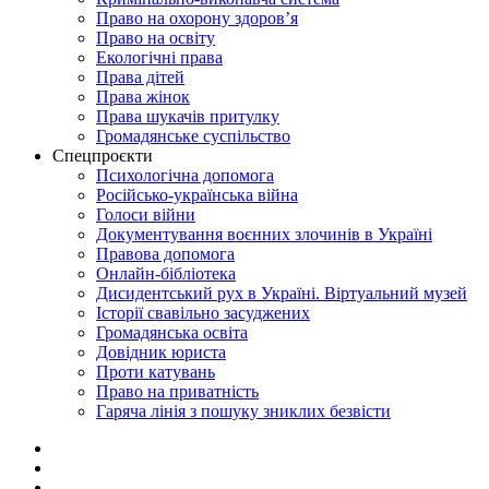
Право на охорону здоров’я
Право на освіту
Екологічні права
Права дітей
Права жінок
Права шукачів притулку
Громадянське суспільство
Спецпроєкти
Психологічна допомога
Російсько-українська війна
Голоси війни
Документування воєнних злочинів в Україні
Правова допомога
Онлайн-бібліотека
Дисидентський рух в Україні. Віртуальний музей
Історії свавільно засуджених
Громадянська освіта
Довідник юриста
Проти катувань
Право на приватність
Гаряча лінія з пошуку зниклих безвісти