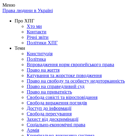
Меню
Права людини в Україні
Про ХПГ
Хто ми
Контакти
Річні звіти
Політики ХПГ
Теми
Конституція
Політика
Впровадження норм європейського права
Право на життя
Катування та жорстоке поводження
Право на свободу та особисту недоторканність
Право на справедливий суд
Право на приватність
Свобода совісті та віросповідання
Свобода вираження поглядів
Доступ до інформації
Свобода пересування
Захист від дискримінації
Соціально-економічні права
Армія
Кримінально-виконавча система