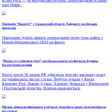
вглиб Росії — до мордовської колонії. Переповідаємо історію
пані Ніяри.
Операція “Квартет” у Самарській області. Дайджест російських
протестів
Партизани зуміли зірвати перекидання тисяч тонн нафти з
Новокуйбишевського НПЗ на фронт.
“Вчора тут сміялися діти”: російська ракета зруйнувала будинок
багатодітної родини
Вночі проти 30 липня РФ здійснила чергову масовану атаку
по українських містах і селах. Вибухи лунали у Києві,
Кривому Розі, Львові, Сумах, Харкові, Черкасах у Вінницькій
і Полтавській областях. Новина оновлюється.
Місяць тримали цивільного в підвалі, доки його хвора мати помирала
від голоду