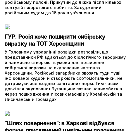
російському полоні. Прикутий до ліжка після кількох
контузій і жорстокого побиття. Засуджений
російським судом до 16 років ув’язнення.
ГУР: Росія хоче поширити сибірську
виразку на ТОТ Херсонщини
У Головному управлінні розвідки розповіли, що
представники РФ вдаються до біологічного тероризму
й навмисно створюють умови для поширення
сибірської виразки на окупованих частинах
Херсонщини. Російські загарбники звозять туди туші
інфікованої худоби й створюють скотомогильники, не
дотримуючися жодних санітарних норм. Тим часом
довкілля окупованої Луганщини зазнає нових збитків
через пошкодження лісових масивів у Кремінській та
Лисичанській громадах.
“Шлях повернення”: в Харкові відбувся
форум, присвячений цивільним полоненим