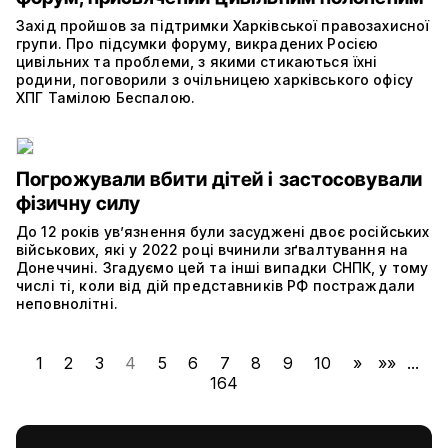
Захід пройшов за підтримки Харківської правозахисної
групи. Про підсумки форуму, викрадених Росією
цивільних та проблеми, з якими стикаються їхні
родини, поговорили з очільницею харківського офісу
ХПГ Тамілою Беспалою.
Погрожували вбити дітей і застосовували
фізичну силу
До 12 років увʼязнення були засуджені двоє російських
військових, які у 2022 році вчинили зґвалтування на
Донеччині. Згадуємо цей та інші випадки СНПК, у тому
числі ті, коли від дій представників РФ постраждали
неповнолітні.
1
2
3
4
5
6
7
8
9
10
»
»»
...
164