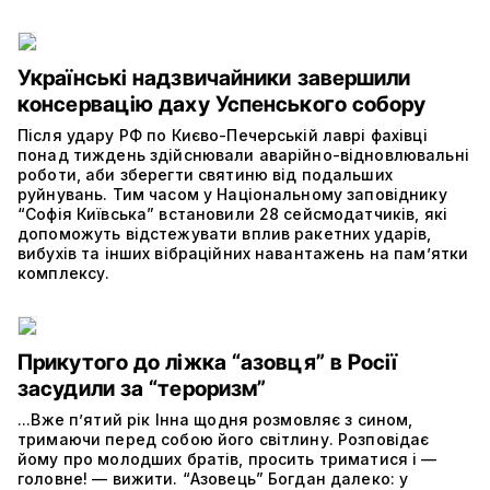
Українські надзвичайники завершили
консервацію даху Успенського собору
Після удару РФ по Києво-Печерській лаврі фахівці
понад тиждень здійснювали аварійно-відновлювальні
роботи, аби зберегти святиню від подальших
руйнувань. Тим часом у Національному заповіднику
“Софія Київська” встановили 28 сейсмодатчиків, які
допоможуть відстежувати вплив ракетних ударів,
вибухів та інших вібраційних навантажень на пам’ятки
комплексу.
Прикутого до ліжка “азовця” в Росії
засудили за “тероризм”
...Вже п’ятий рік Інна щодня розмовляє з сином,
тримаючи перед собою його світлину. Розповідає
йому про молодших братів, просить триматися і —
головне! — вижити. “Азовець” Богдан далеко: у