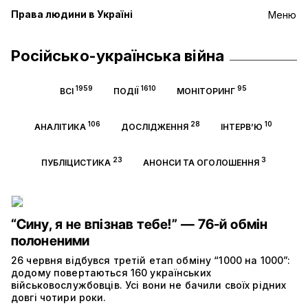
Права людини в Україні
Меню
Російсько-українська війна
1959
1610
95
ВСІ
ПОДІЇ
МОНІТОРИНГ
106
28
10
АНАЛІТИКА
ДОСЛІДЖЕННЯ
ІНТЕРВ’Ю
23
3
ПУБЛІЦИСТИКА
АНОНСИ ТА ОГОЛОШЕННЯ
“Сину, я не впізнав тебе!” — 76-й обмін
полоненими
26 червня відбувся третій етап обміну “1000 на 1000”:
додому повертаються 160 українських
військовослужбовців. Усі вони не бачили своїх рідних
довгі чотири роки.