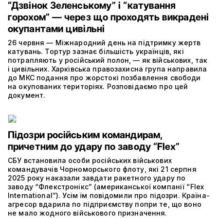
“Дзвінок Зеленському” і “катування
горохом” — через що проходять викрадені
окупантами цивільні
26 червня — Міжнародний день на підтримку жертв
катувань. Тортур зазнає більшість українців, які
потрапляють у російський полон, — як військових, так
і цивільних. Харківська правозахисна група направила
до МКС подання про жорстокі позбавлення свободи
на окупованих територіях. Розповідаємо про цей
документ.
Підозри російським командирам,
причетним до удару по заводу “Flex”
СБУ встановила особи російських військових
командувачів Чорноморського флоту, які 21 серпня
2025 року наказали завдати ракетного удару по
заводу “Флекстронікс” (американської компанії “Fleх
International”). Усім їм повідомили про підозри. Країна-
агресор вдарила по підприємству попри те, що воно
не мало жодного військового призначення.