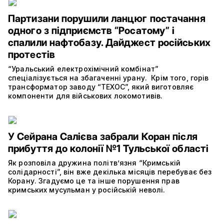
Партизани порушили ланцюг постачання
одного з підприємств “Росатому” і
спалили нафтобазу. Дайджест російських
протестів
“Уральський електрохімічний комбінат”
спеціалізується на збагаченні урану. Крім того, горів
трансформатор заводу “ТЕХОС”, який виготовляє
компоненти для військових локомотивів.
У Сейрана Салієва забрали Коран після
прибуття до колонії №1 Тульської області
Як розповіла дружина політвʼязня “Кримській
солідарності”, він вже декілька місяців перебуває без
Корану. Згадуємо це та інше порушення прав
кримських мусульман у російській неволі.