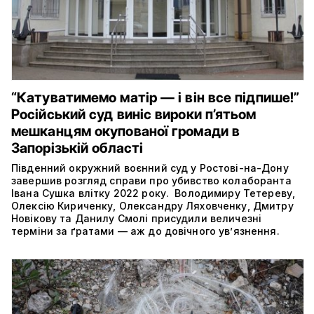
“Катуватимемо матір — і він все підпише!”
Російський суд виніс вироки п’ятьом
мешканцям окупованої громади в
Запорізькій області
Південний окружний воєнний суд у Ростові-на-Дону
завершив розгляд справи про убивство колаборанта
Івана Сушка влітку 2022 року. Володимиру Тетереву,
Олексію Кириченку, Олександру Ляховченку, Дмитру
Новікову та Данилу Смолі присудили величезні
терміни за ґратами — аж до довічного ув’язнення.