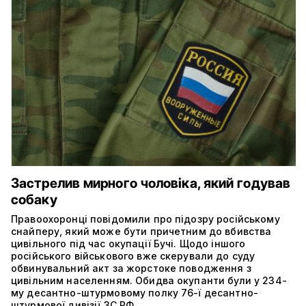
Застрелив мирного чоловіка, який годував
собаку
Правоохоронці повідомили про підозру російському
снайперу, який може бути причетним до вбивства
цивільного під час окупації Бучі. Щодо іншого
російського військового вже скерували до суду
обвинувальний акт за жорстоке поводження з
цивільним населенням. Обидва окупанти були у 234-
му десантно-штурмовому полку 76-ї десантно-
штурмової дивізії ЗС РФ.