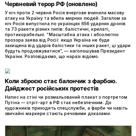
Червневий терор РФ (оновлено)
У ніч проти 2 червня Росія вчергове вчинила масову
атаку на Україну та вбила мирних людей. Загалом за
ніч Росія випустила по українцях 656 ударних дронів
та 73 ракети різних типів: балістичні, крилаті,
протикорабельні. “Масштабна атака і абсолютно
прозора заява від Росії: якщо Україна не буде
захищена від ударів балістики та інших ракет, ці удари
будуть продовжуватися”, — наголошував Президент
України. Розповідаємо, що наразі відомо.
Коли зброєю стає балончик з фарбою.
Дайджест російських протестів
Напис на стіні чи розмальований плакат з портретом
Путіна — стріт-арт в РФ стає небезпечним. До
художників приходять спецслужби, а фарби чи навіть
звичайні маркери стають речовими доказами.