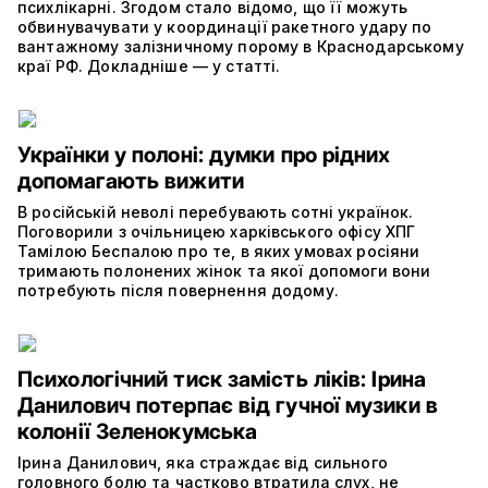
психлікарні. Згодом стало відомо, що її можуть
обвинувачувати у координації ракетного удару по
вантажному залізничному порому в Краснодарському
краї РФ. Докладніше — у статті.
Українки у полоні: думки про рідних
допомагають вижити
В російській неволі перебувають сотні українок.
Поговорили з очільницею харківського офісу ХПГ
Тамілою Беспалою про те, в яких умовах росіяни
тримають полонених жінок та якої допомоги вони
потребують після повернення додому.
Психологічний тиск замість ліків: Ірина
Данилович потерпає від гучної музики в
колонії Зеленокумська
Ірина Данилович, яка страждає від сильного
головного болю та частково втратила слух, не