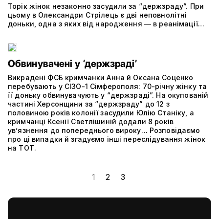
Торік жінок незаконно засудили за “держзраду”. При
цьому в Олександри Стрілець є дві неповнолітні
доньки, одна з яких від народження — в реанімації…
Обвинувачені у ‘держзраді’
Викрадені ФСБ кримчанки Анна й Оксана Соценко
перебувають у СІЗО-1 Сімферополя: 70-річну жінку та
її доньку обвинувачують у “держзраді”. На окупованій
частині Херсонщини за “держзраду” до 12 з
половиною років колонії засудили Юлію Станіку, а
кримчанці Ксенії Светлішиній додали 8 років
ув’язнення до попереднього вироку… Розповідаємо
про ці випадки й згадуємо інші переслідування жінок
на ТОТ.
1
2
3