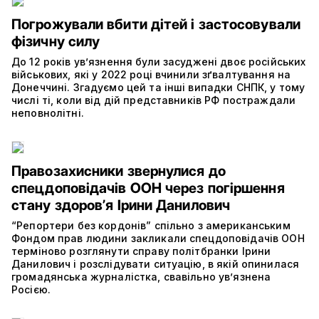
Погрожували вбити дітей і застосовували
фізичну силу
До 12 років увʼязнення були засуджені двоє російських
військових, які у 2022 році вчинили зґвалтування на
Донеччині. Згадуємо цей та інші випадки СНПК, у тому
числі ті, коли від дій представників РФ постраждали
неповнолітні.
Правозахисники звернулися до
спецдоповідачів ООН через погіршення
стану здоровʼя Ірини Данилович
“Репортери без кордонів” спільно з американським
Фондом прав людини закликали спецдоповідачів ООН
терміново розглянути справу політбранки Ірини
Данилович і розслідувати ситуацію, в якій опинилася
громадянська журналістка, свавільно ув’язнена
Росією.