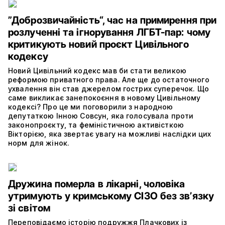
”Доброзвичайність“, час на примирення при
розлученні та ігнорування ЛГБТ-пар: чому
критикують новий проєкт Цивільного
кодексу
Новий Цивільний кодекс мав би стати великою
реформою приватного права. Але ще до остаточного
ухвалення він став джерелом гострих суперечок. Що
саме викликає занепокоєння в новому Цивільному
кодексі? Про це ми поговорили з народною
депутаткою Інною Совсун, яка голосувала проти
законопроєкту, та феміністичною активісткою
Вікторією, яка звертає увагу на можливі наслідки цих
норм для жінок.
Дружина померла в лікарні, чоловіка
утримують у кримському СІЗО без звʼязку
зі світом
Переповідаємо історію подружжя Плачкових із