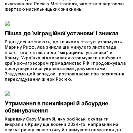
окупованого Росією Мелітополя, яке стало черговою
жертвою насильницьких зникнень.
Пішла до ‘міграційної установи’ і зникла
Рідні досі не знають, де і в якому статусі утримують
Марину Рифф, яка зникла ще минулого листопада
після того, як пішла до “міграційної установи” в
Криму. Українка відмовилася отримувати нав’язане
країною-агресором громадянство РФ і продовжувала
послуговуватися українськими документами.
Згадуємо цей випадок і розповідаємо про посилення
переслідування жінок Росією.
Утримання в психлікарні й абсурдне
обвинувачення
Караїмку Саху Мангубі, яку російські окупанти
викрали в Криму ще восени 2024-го, направили на
психіатричну експертизу й примусово помістили до