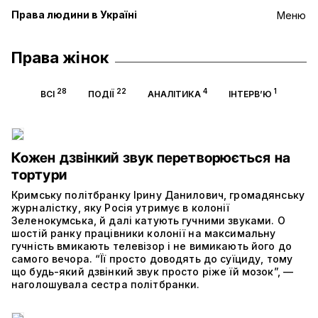
Права людини в Україні
Меню
Права жінок
28
22
4
1
ВСІ
ПОДІЇ
АНАЛІТИКА
ІНТЕРВ’Ю
Кожен дзвінкий звук перетворюється на
тортури
Кримську політбранку Ірину Данилович, громадянську
журналістку, яку Росія утримує в колонії
Зеленокумська, й далі катують гучними звуками. О
шостій ранку працівники колонії на максимальну
гучність вмикають телевізор і не вимикають його до
самого вечора. “Її просто доводять до суїциду, тому
що будь-який дзвінкий звук просто ріже їй мозок”, —
наголошувала сестра політбранки.