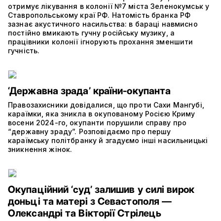
отримує лікування в колонії №7 міста Зеленокумськ у
Ставропольському краї РФ. Натомість бранка РФ
зазнає акустичного насильства: в бараці навмисно
постійно вмикають гучну російську музику, а
працівники колонії ігнорують прохання зменшити
гучність.
‘Державна зрада’ країни-окупанта
Правозахисники довідалися, що проти Сахи Мангубі,
караїмки, яка зникла в окупованому Росією Криму
восени 2024-го, окупанти порушили справу про
“державну зраду”. Розповідаємо про першу
караїмську політбранку й згадуємо інші насильницькі
зникнення жінок.
Окупаційний ‘суд’ залишив у силі вирок
доньці та матері з Севастополя —
Олександрі та Вікторії Стрілець