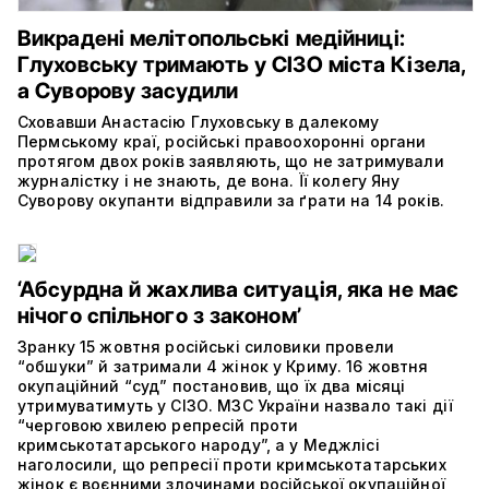
Викрадені мелітопольські медійниці:
Глуховську тримають у СІЗО міста Кізела,
а Суворову засудили
Сховавши Анастасію Глуховську в далекому
Пермському краї, російські правоохоронні органи
протягом двох років заявляють, що не затримували
журналістку і не знають, де вона. Її колегу Яну
Суворову окупанти відправили за ґрати на 14 років.
‘Абсурдна й жахлива ситуація, яка не має
нічого спільного з законом’
Зранку 15 жовтня російські силовики провели
“обшуки” й затримали 4 жінок у Криму. 16 жовтня
окупаційний “суд” постановив, що їх два місяці
утримуватимуть у СІЗО. МЗС України назвало такі дії
“черговою хвилею репресій проти
кримськотатарського народу”, а у Меджлісі
наголосили, що репресії проти кримськотатарських
жінок є воєнними злочинами російської окупаційної