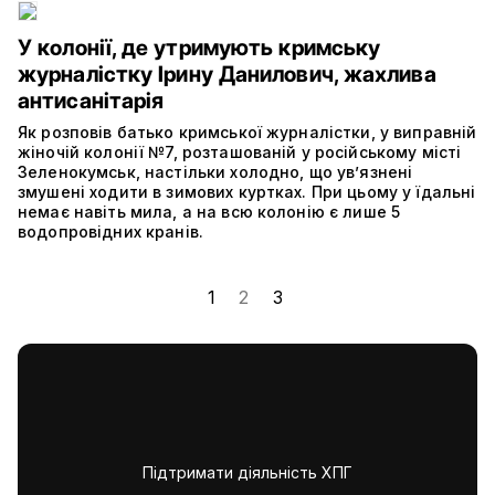
У колонії, де утримують кримську
журналістку Ірину Данилович, жахлива
антисанітарія
Як розповів батько кримської журналістки, у виправній
жіночій колонії №7, розташованій у російському місті
Зеленокумськ, настільки холодно, що ув’язнені
змушені ходити в зимових куртках. При цьому у їдальні
немає навіть мила, а на всю колонію є лише 5
водопровідних кранів.
1
2
3
Підтримати діяльність ХПГ