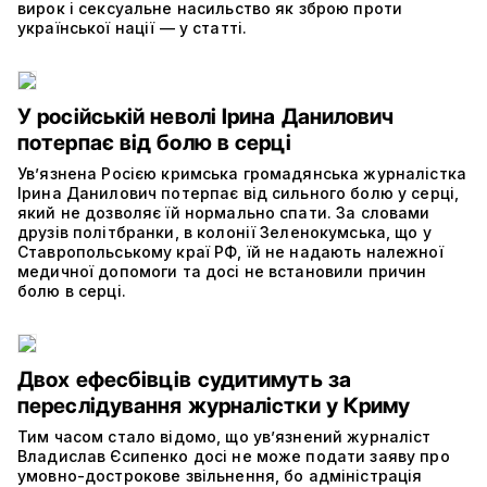
вирок і сексуальне насильство як зброю проти
української нації — у статті.
У російській неволі Ірина Данилович
потерпає від болю в серці
Ув’язнена Росією кримська громадянська журналістка
Ірина Данилович потерпає від сильного болю у серці,
який не дозволяє їй нормально спати. За словами
друзів політбранки, в колонії Зеленокумська, що у
Ставропольському краї РФ, їй не надають належної
медичної допомоги та досі не встановили причин
болю в серці.
Двох ефесбівців судитимуть за
переслідування журналістки у Криму
Тим часом стало відомо, що ув’язнений журналіст
Владислав Єсипенко досі не може подати заяву про
умовно-дострокове звільнення, бо адміністрація