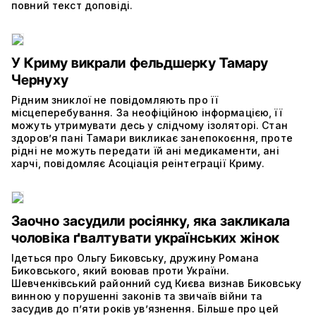
повний текст доповіді.
У Криму викрали фельдшерку Тамару
Чернуху
Рідним зниклої не повідомляють про її
місцеперебування. За неофіційною інформацією, її
можуть утримувати десь у слідчому ізоляторі. Стан
здоров’я пані Тамари викликає занепокоєння, проте
рідні не можуть передати їй ані медикаменти, ані
харчі, повідомляє Асоціація реінтеграції Криму.
Заочно засудили росіянку, яка закликала
чоловіка ґвалтувати українських жінок
Ідеться про Ольгу Биковську, дружину Романа
Биковського, який воював проти України.
Шевченківський районний суд Києва визнав Биковську
винною у порушенні законів та звичаїв війни та
засудив до п’яти років ув’язнення. Більше про цей