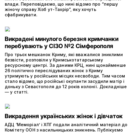
влади. Переповідаємо, що нині відомо про “першу
жіночу справу Хізб ут-Тахрір”, яку хочуть
сфабрикувати.
Викрадені минулого березня кримчанки
перебувають у СІЗО №2 Сімферополя
Про трьох мешканок Криму, які вважалися зниклими
безвісти, розповіли у Кримськотатарському
ресурсному центрі. За даними КРЦ, нині щонайменше
26 політично переслідуваних жінок з Криму
утримують у російських місцях несвободи. Тим часом
стало відомо, що російські окупанти засудили матір і
доньку з Севастополя до 12 років колонії. Докладніше
— у статті.
Викрадення українських жінок і дівчаток
АДЦ ‘Меморіал’ і ХПГ подали аналітичний матеріал до
Комітету ООН з насильницьких зникнень. Публікуємо