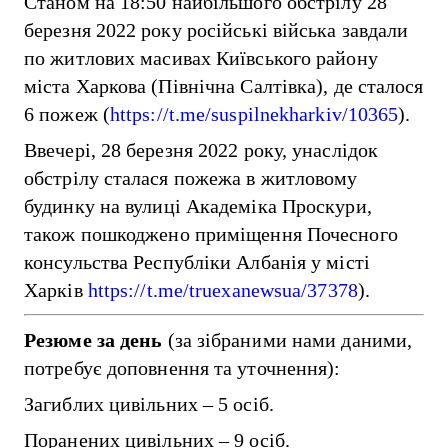
Станом на 18:50 найбільшого обстрілу 28
березня 2022 року російські війська завдали
по житлових масивах Київського району
міста Харкова (Північна Салтівка), де сталося
6 пожеж (
https://t.me/suspilnekharkiv/10365
).
Ввечері, 28 березня 2022 року, унаслідок
обстрілу сталася пожежа в житловому
будинку на вулиці Академіка Проскури,
також пошкоджено приміщення Почесного
консульства Республіки Албанія у місті
Харків
https://t.me/truexanewsua/37378
).
Резюме за день
(за зібраними нами даними,
потребує доповнення та уточнення):
Загиблих цивільних – 5 осіб.
Поранених цивільних – 9 осіб.