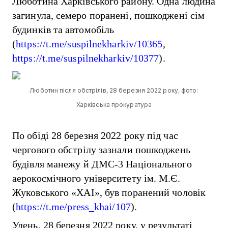
Люботина Харківського району. Одна людина
загинула, семеро поранені, пошкоджені сім
будинків та автомобіль
(
https://t.me/suspilnekharkiv/10365
,
https://t.me/suspilnekharkiv/10377
).
Люботин після обстрілів, 28 березня 2022 року, фото:
Харківська прокуратура
По обіді 28 березня 2022 року під час
чергового обстрілу зазнали пошкоджень
будівля манежу й ДМС-3 Національного
аерокосмічного університету ім. М.Є.
Жуковського «ХАІ», був поранений чоловік
(
https://t.me/press_khai/107
).
Удень, 28 березня 2022 року, у результаті