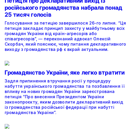
Петиція про декларативний вихід із
російського громадянства набрала понад
25 тисяч голосів
Голосування за петицію завершилося 26-го липня. “Ця
петиція закладає принцип захисту у майбутньому всіх
громадян України від країн-агресорів або
співагресорів”, — переконаний адвокат Олексій
Скорбач, який пояснює, чому питання декларативного
виходу з громадянства рф є вкрай актуальним.
Громадянство України, яке легко втратити
Задля припинення втручання росії у процедуру
набуття українського громадянства та позбавлення її
впливу на нових громадян України зареєстрована
петиція “Про внесення Президентом України
законопроєкту, яким дозволити декларативний вихід
із громадянства російської федерації при набутті
громадянства України”.