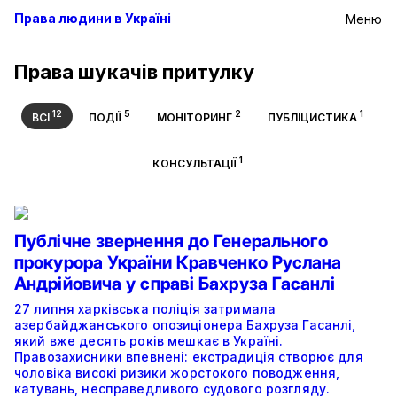
Права людини в Україні
Меню
Права шукачів притулку
12
5
2
1
ВСІ
ПОДІЇ
МОНІТОРИНГ
ПУБЛІЦИСТИКА
1
КОНСУЛЬТАЦІЇ
Публічне звернення до Генерального
прокурора України Кравченко Руслана
Андрійовича у справі Бахруза Гасанлі
27 липня харківська поліція затримала
азербайджанського опозиціонера Бахруза Гасанлі,
який вже десять років мешкає в Україні.
Правозахисники впевнені: екстрадиція створює для
чоловіка високі ризики жорстокого поводження,
катувань, несправедливого судового розгляду.