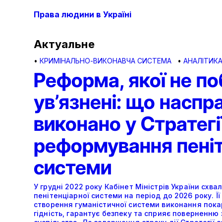
Права людини в Україні
Актуальне
•
КРИМІНАЛЬНО-ВИКОНАВЧА СИСТЕМА
•
АНАЛІТИК
Реформа, якої не п
ув’язнені: що наспр
виконано у Стратегі
реформування пеніт
системи
У грудні 2022 року Кабінет Міністрів України схв
пенітенціарної системи на період до 2026 року. Ї
створення гуманістичної системи виконання пока
гідність, гарантує безпеку та сприяє поверненню