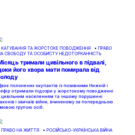
•
КАТУВАННЯ ТА ЖОРСТОКЕ ПОВОДЖЕННЯ
•
ПРАВО
НА СВОБОДУ ТА ОСОБИСТУ НЕДОТОРКАННІСТЬ
Місяць тримали цивільного в підвалі,
доки його хвора мати помирала від
голоду
воє полонених окупантів із позивними Нижній і
Зефір отримали підозри у жорстокому поводженні
з цивільним населенням та іншому порушенні
аконів і звичаїв війни, вчиненому за попередньою
змовою групою осіб.
•
ПРАВО НА ЖИТТЯ
•
РОСІЙСЬКО-УКРАЇНСЬКА ВІЙНА