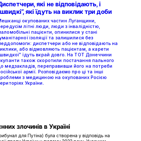
Диспетчери, які не відповідають, і
“швидкі”, які їдуть на виклик три доби
Мешканці окупованих частин Луганщини,
ередусім літні люди, люди з інвалідністю,
аломобільні пацієнти, опинилися у стані
уманітарної ізоляції та залишилися без
меддопомоги: диспетчери або не відповідають на
виклики, або відмовляють пацієнтам, а карети
“швидкої” їдуть вкрай довго. На ТОТ Донеччини
окупанти також скоротили постачання пального
до медзакладів, переправивши його на потреби
осійської армії. Розповідаємо про ці та інші
проблеми з медициною на окупованих Росією
ериторіях України.
них злочинів в Україні
рибунал для Путіна) була створена у відповідь на