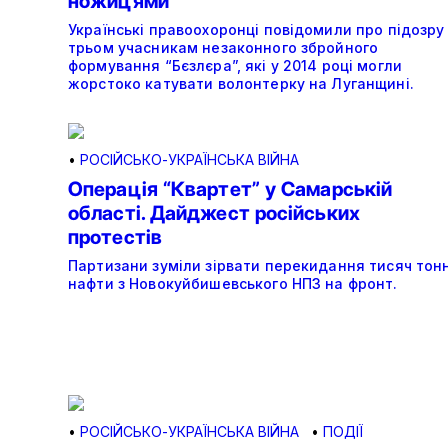
ножицями
Українські правоохоронці повідомили про підозру
трьом учасникам незаконного збройного
формування “Бєзлєра”, які у 2014 році могли
жорстоко катувати волонтерку на Луганщині.
•
РОСІЙСЬКО-УКРАЇНСЬКА ВІЙНА
Операція “Квартет” у Самарській
області. Дайджест російських
протестів
Партизани зуміли зірвати перекидання тисяч тон
нафти з Новокуйбишевського НПЗ на фронт.
•
РОСІЙСЬКО-УКРАЇНСЬКА ВІЙНА
•
ПОДІЇ