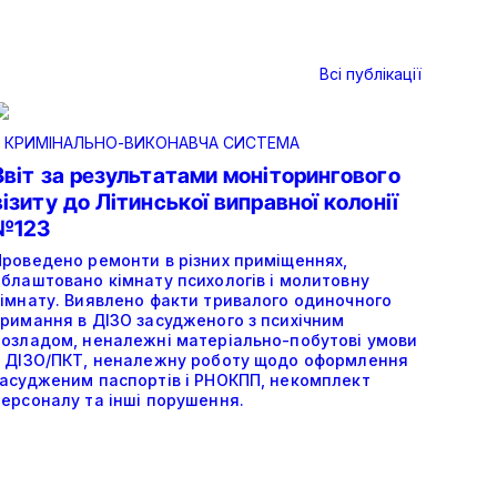
Всі публікації
•
КРИМІНАЛЬНО-ВИКОНАВЧА СИСТЕМА
Звіт за результатами моніторингового
візиту до Літинської виправної колонії
№123
Проведено ремонти в різних приміщеннях,
облаштовано кімнату психологів і молитовну
кімнату. Виявлено факти тривалого одиночного
тримання в ДІЗО засудженого з психічним
розладом, неналежні матеріально-побутові умови
в ДІЗО/ПКТ, неналежну роботу щодо оформлення
засудженим паспортів і РНОКПП, некомплект
персоналу та інші порушення.