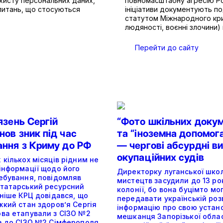
ахисту персональних даних,
повномасштабну агресію Рос
 питань, що стосуються
ініціативи документують под
статутом Міжнародного кри
людяності, воєнні злочини) в
Перейти до сайту
язень Сергій
“Фото шкільних докум
ов зник під час
та “іноземна допомог
ання з Криму до РФ
— чергові абсурдні в
окупаційних судів
кількох місяців рідним не
інформації щодо його
Директорку луганської шко
ебування, повідомляв
мистецтв засудили до 13 ро
татарський ресурсний
колонії, бо вона буцімто мо
ніше КРЦ довідався, що
передавати українській роз
жкий стан здоров’я Сергія
інформацію про свою устано
ва етапували з СІЗО №2
мешканця Запорізької облас
а до СІЗО №2 Сімферополя.