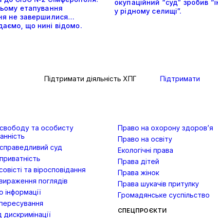
окупаційний “суд” зробив “
 цьому етапування
у рідному селищі”.
зня не завершилися…
аємо, що нині відомо.
Підтримати діяльність ХПГ
Підтримати
 свободу та особисту
Право на охорону здоров’я
анність
Право на освіту
 справедливий суд
Екологічні права
приватність
Права дітей
овісті та віросповідання
Права жінок
вираження поглядів
Права шукачів притулку
 інформації
Громадянське суспільство
пересування
СПЕЦПРОЄКТИ
д дискримінації