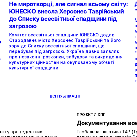
Не миротворці, але сигнал всьому світу:
ЮНЕСКО внесла Херсонес Таврійський
до Списку всесвітньої спадщини під
загрозою
п
м
Комітет всесвітньої спадщини ЮНЕСКО додав
г
Стародавнє місто Херсонес Таврійський та його
0
хору до Списку всесвітньої спадщини, що
перебуває під загрозою. Україна давно заявляє
про незаконні розкопки, забудову та викрадення
я
культурних цінностей на окупованому об’єкті
культурної спадщини.
р
т
ВСІ ПУБЛІКАЦІЇ
ПРОЄКТИ ХПГ
Документування воєн
анів у прецедентних
Глобальна ініціатива T4P (Т