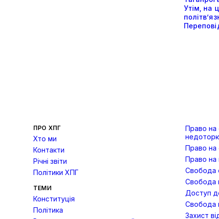
Утім, на
політвʼя
Переповід
ПРО ХПГ
Право на
недоторк
Хто ми
Право на
Контакти
Право на 
Річні звіти
Свобода с
Політики ХПГ
Свобода 
ТЕМИ
Доступ до
Конституція
Свобода 
Політика
Захист ві