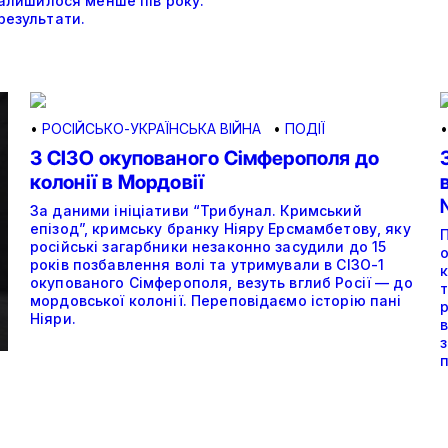
залишилося менше пів року.
результати.
•
РОСІЙСЬКО-УКРАЇНСЬКА ВІЙНА
•
ПОДІЇ
З СІЗО окупованого Сімферополя до
колонії в Мордовії
За даними ініціативи “Трибунал. Кримський
епізод”, кримську бранку Ніяру Ерсмамбетову, яку
російські загарбники незаконно засудили до 15
років позбавлення волі та утримували в СІЗО-1
окупованого Сімферополя, везуть вглиб Росії — до
мордовської колонії. Переповідаємо історію пані
Ніяри.