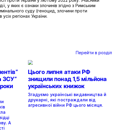
ії проти України у лютому 2022 року. Учасники
ії, у яких є ознаки злочинів згідно з Римським
мінального суду (геноцид, злочини проти
 усіх регіонах України.
Перейти в розділ
ентів”
Цього липня атаки РФ
а ЗСУ”
знищили понад 1,5 мільйона
ироки
українських книжок
Згадуємо українські видавництва й
друкарні, які постраждали від
ли
агресивної війни РФ цього місяця.
ків
гла
відці
ву. А
ті