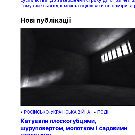
суспільства. До завершення строку дії Стратегії 
Тому вже сьогодні можна оцінювати не наміри, а 
Нові публікації
•
РОСІЙСЬКО-УКРАЇНСЬКА ВІЙНА
•
ПОДІЇ
Катували плоскогубцями,
шуруповертом, молотком і садовими