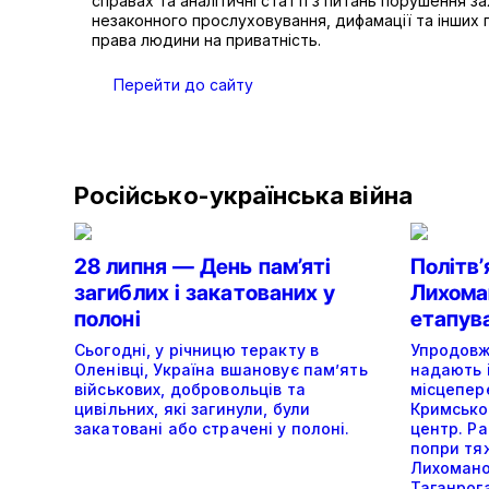
справах та аналітичні статті з питань порушення з
незаконного прослуховування, дифамації та інших
права людини на приватність.
Перейти до сайту
Російсько-українська війна
28 липня — День пам’яті
Політвʼ
загиблих і закатованих у
Лихоман
полоні
етапув
Сьогодні, у річницю теракту в
Упродовж 
Оленівці, Україна вшановує пам’ять
надають 
військових, добровольців та
місцепер
цивільних, які загинули, були
Кримсько
закатовані або страчені у полоні.
центр. Ра
попри тя
Лихомано
Таганрог