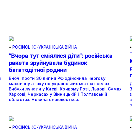
•
РОСІЙСЬКО-УКРАЇНСЬКА ВІЙНА
“Вчора тут сміялися діти”: російська
ракета зруйнувала будинок
багатодітної родини
н
Вночі проти 30 липня РФ здійснила чергову
масовану атаку по українських містах і селах.
Д
Вибухи лунали у Києві, Кривому Розі, Львові, Сумах,
Харкові, Черкасах у Вінницькій і Полтавській
областях. Новина оновлюється.
з
•
РОСІЙСЬКО-УКРАЇНСЬКА ВІЙНА