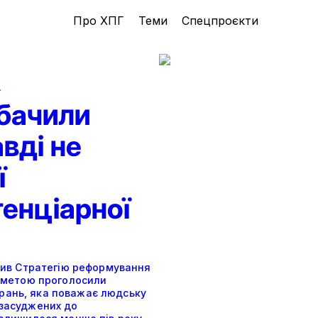
Про ХПГ
Теми
Спецпроєкти
А
обачили
авді не
ї
енціарної
алив Стратегію реформування
ї метою проголосили
рань, яка поважає людську
 засуджених до