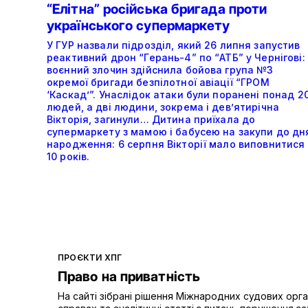
“Елітна” російська бригада проти
українського супермаркету
У ГУР назвали підрозділ, який 26 липня запустив
реактивний дрон “Герань-4” по “АТБ” у Чернігові:
воєнний злочин здійснила бойова група №3
окремої бригади безпілотної авіації “ГРОМ
‘Каскад’”. Унаслідок атаки були поранені понад 2
людей, а дві людини, зокрема і дев’ятирічна
Вікторія, загинули… Дитина приїхала до
супермаркету з мамою і бабусею на закупи до дн
народження: 6 серпня Вікторії мало виповнитися
10 років.
ПРОЄКТИ ХПГ
Право на приватність
На сайті зібрані рішення Міжнародних судових орг