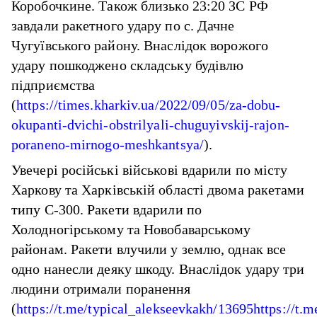
Коробочкине. Також близько 23:20 ЗС РФ
завдали ракетного удару по с. Дачне
Чугуївського району. Внаслідок ворожого
удару пошкоджено складську будівлю
підприємства
(
https://times.kharkiv.ua/2022/09/05/za-dobu-
okupanti-dvichi-obstrilyali-chuguyivskij-rajon-
poraneno-mirnogo-meshkantsya/
).
Увечері російські військові вдарили по місту
Харкову та Харківській області двома ракетами
типу С-300. Ракети вдарили по
Холодногірському та Новобаварському
районам. Ракети влучили у землю, однак все
одно нанесли деяку шкоду. Внаслідок удару три
людини отримали поранення
(
https://t.me/typical_alekseevkakh/13695
https://t.