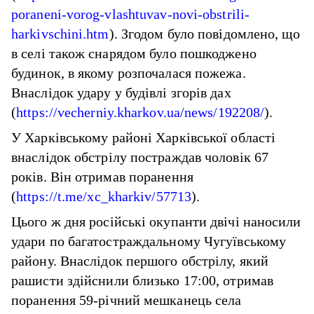
poraneni-vorog-vlashtuvav-novi-obstrili-
harkivschini.htm
). Згодом було повідомлено, що
в селі також снарядом було пошкоджено
будинок, в якому розпочалася пожежа.
Внаслідок удару у будівлі згорів дах
(
https://vecherniy.kharkov.ua/news/192208/
).
У Харківському районі Харківської області
внаслідок обстрілу постраждав чоловік 67
років. Він отримав поранення
(
https://t.me/xc_kharkiv/57713
).
Цього ж дня російські окупанти двічі наносили
удари по багатостраждальному Чугуївському
району. Внаслідок першого обстрілу, який
рашисти здійснили близько 17:00, отримав
поранення 59-річний мешканець села