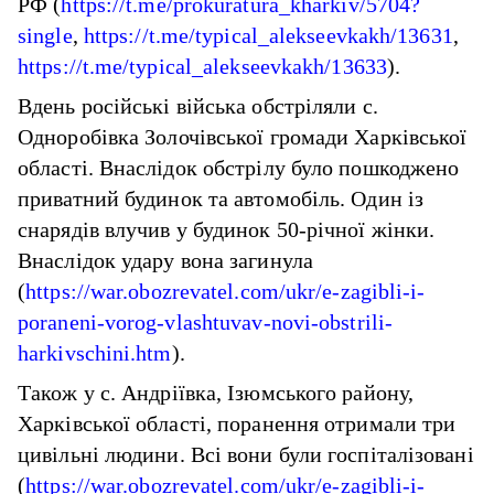
РФ (
https://t.me/prokuratura_kharkiv/5704?
single
,
https://t.me/typical_alekseevkakh/13631
,
https://t.me/typical_alekseevkakh/13633
).
Вдень російські війська обстріляли с.
Одноробівка Золочівської громади Харківської
області. Внаслідок обстрілу було пошкоджено
приватний будинок та автомобіль. Один із
снарядів влучив у будинок 50-річної жінки.
Внаслідок удару вона загинула
(
https://war.obozrevatel.com/ukr/e-zagibli-i-
poraneni-vorog-vlashtuvav-novi-obstrili-
harkivschini.htm
).
Також у с. Андріївка, Ізюмського району,
Харківської області, поранення отримали три
цивільні людини. Всі вони були госпіталізовані
(
https://war.obozrevatel.com/ukr/e-zagibli-i-