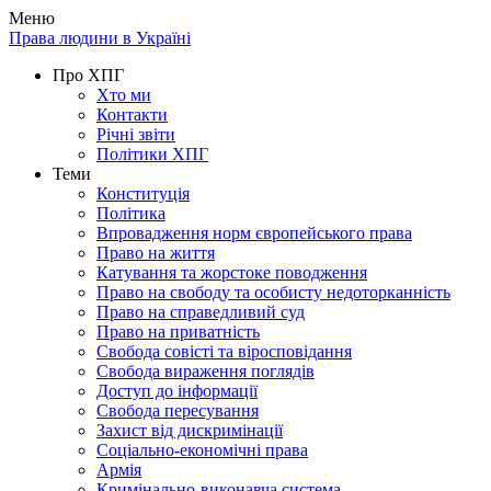
Меню
Права людини в Україні
Про ХПГ
Хто ми
Контакти
Річні звіти
Політики ХПГ
Теми
Конституція
Політика
Впровадження норм європейського права
Право на життя
Катування та жорстоке поводження
Право на свободу та особисту недоторканність
Право на справедливий суд
Право на приватність
Свобода совісті та віросповідання
Свобода вираження поглядів
Доступ до інформації
Свобода пересування
Захист від дискримінації
Соціально-економічні права
Армія
Кримінально-виконавча система