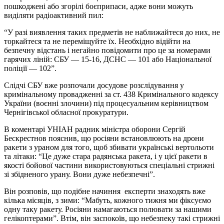
пошкоджені або згорілі боєприпаси, адже вони можуть
виділяти радіоактивний пил:
“У разі виявлення таких предметів не наближайтеся до них, не
торкайтеся та не переміщуйте їх. Необхідно відійти на
безпечну відстань і негайно повідомити про це за номерами
гарячих ліній: СБУ — 15-16, ДСНС — 101 або Національної
поліції — 102”.
Слідчі СБУ вже розпочали досудове розслідування у
кримінальному провадженні за ст. 438 Кримінального кодексу
України (воєнні злочини) під процесуальним керівництвом
Чернігівської обласної прокуратури.
В коментарі УНІАН радник міністра оборони Сергій
Бескрестнов
пояснив
, що росіяни встановлюють на дрони
ракети з ураном для того, щоб збивати українські вертольоти
та літаки: “Це дуже стара радянська ракета, і у цієї ракети в
якості бойової частини використовуються спеціальні стрижні
зі збідненого урану. Вони дуже небезпечні”.
Він розповів, що подібне начиння експерти знаходять вже
кілька місяців, з зими: “Мабуть, кожного тижня ми фіксуємо
одну таку ракету. Росіяни намагаються полювати за нашими
гелікоптерами”. Втім, він заспокоїв, що небезпеку такі стрижні