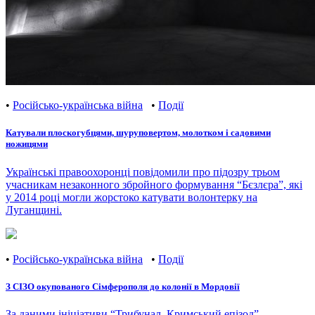
•
Російсько-українська війна
•
Події
Катували плоскогубцями, шуруповертом, молотком і садовими
ножицями
Українські правоохоронці повідомили про підозру трьом
учасникам незаконного збройного формування “Бєзлєра”, які
у 2014 році могли жорстоко катувати волонтерку на
Луганщині.
•
Російсько-українська війна
•
Події
З СІЗО окупованого Сімферополя до колонії в Мордовії
За даними ініціативи “Трибунал. Кримський епізод”,