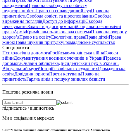
права
Право на життя
Катування та жорстоке
поводження
Право на свободу та особисту
недоторканність
Право на справедливий суд
Право на
приватність
Свобода совісті та віросповідання
Свобода
вираження поглядів
Доступ до інформації
Свобода
пересування
Захист від дискримінації
Соціально-економічні
права
Армія
Кримінально-виконавча система
Право на охорону
здоров’я
Право на освіту
Екологічні права
Права дітей
Права
жінок
Права шукачів притулку
Громадянське суспільство
Спецпроєкти
Психологічна допомога
Російсько-українська війна
Голоси
війни
Документування воєнних злочинів в Україні
Правова
допомога
Онлайн-бібліотека
Дисидентський рух в Україні.
Віртуальний музей
Історії свавільно засуджених
Громадянська
освіта
Довідник юриста
Проти катувань
Право на
приватність
Гаряча лінія з пошуку зниклих безвісти
Поштова розсилка новин
підписатись / відписатись
Ми в соціальних мережах
Сайт “Права людини в Україні” створений і підтримується Харківською