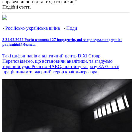
справедливости для тих, хто вижив”
Подібні статті
•
Російсько-українська війна
•
Події
З 24.02.2022 Росія вчинила 127 інцидентів, які загрожували ядерній і
радіаційній безпеці
Такі цифри навів аналітичний центр DiXi Group.
Переповідаємо, що встановили аналітики, та згадуємо
торішній удар Росії по ЧАЕС, постійну загрозу ЗАЕС та її
працівникам та ядерний терор країни-агресора.