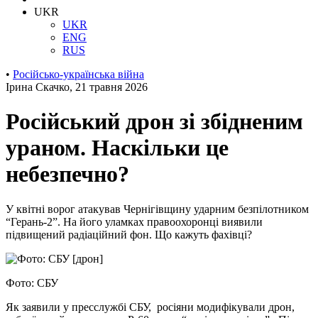
UKR
UKR
ENG
RUS
•
Російсько-українська війна
Ірина Скачко
,
21 травня 2026
Російський дрон зі збідненим
ураном. Наскільки це
небезпечно?
У квітні ворог атакував Чернігівщину ударним безпілотником
“Герань-2”. На його уламках правоохоронці виявили
підвищений радіаційний фон. Що кажуть фахівці?
Фото: СБУ
Як
заявили
у пресслужбі СБУ, росіяни модифікували дрон,