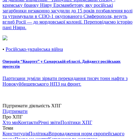
кримську бранку Ніяру Ерсмамбетову, яку російські
загарбники незаконно засудили до 15 років позбавлення волі
та утримували в СІЗО-1 окупованого Сімферополя, везуть
вглиб Росії — до мордовської колонії. Переповідаємо історію
пані Ніяри.
•
Російсько-українська війна
Операція “Квартет” у Самарській області. Дайджест російських
протестів
Партизани зуміли зірвати перекидання тисяч тонн нафти з
Новокуйбишевського НПЗ на фронт.
Підтримати діяльність ХПГ
Підтримати
Про ХПГ
Хто ми
Контакти
Річні звіти
Політики ХПГ
Теми
Конституція
Політика
Впровадження норм європейського