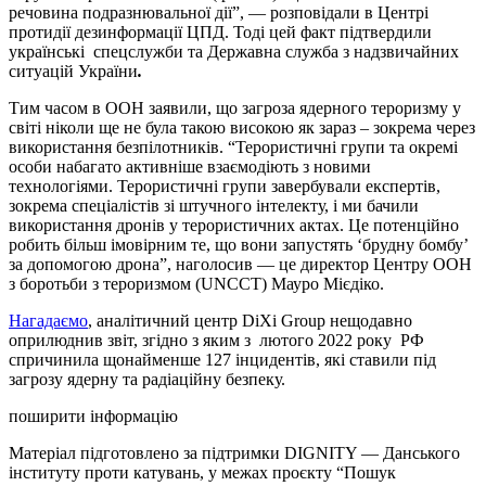
речовина подразнювальної дії”, —
розповідали
в Центрі
протидії дезинформації ЦПД. Тоді цей факт підтвердили
українські спецслужби та Державна служба з надзвичайних
ситуацій України
.
Тим часом в ООН
заявили
, що загроза ядерного тероризму у
світі ніколи ще не була такою високою як зараз – зокрема через
використання безпілотників. “Терористичні групи та окремі
особи набагато активніше взаємодіють з новими
технологіями. Терористичні групи завербували експертів,
зокрема спеціалістів зі штучного інтелекту, і ми бачили
використання дронів у терористичних актах. Це потенційно
робить більш імовірним те, що вони запустять ‘брудну бомбу’
за допомогою дрона”, наголосив — це директор Центру ООН
з боротьби з тероризмом (UNCCT) Мауро Мієдіко.
Нагадаємо
, аналітичний центр DiXi Group нещодавно
оприлюднив звіт, згідно з яким з лютого 2022 року РФ
спричинила щонайменше 127 інцидентів, які ставили під
загрозу ядерну та радіаційну безпеку.
поширити інформацію
Матеріал підготовлено за підтримки DIGNITY — Данського
інституту проти катувань, у межах проєкту “Пошук