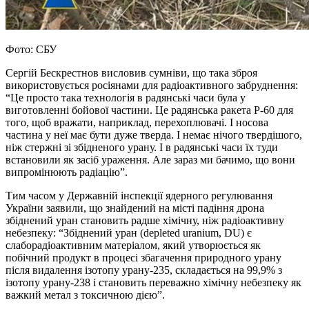
Фото: СБУ
Сергій Бескрестнов висловив сумніви, що така зброя
використовується росіянами для радіоактивного забруднення:
“Це просто така технологія в радянські часи була у
виготовленні бойової частини. Це радянська ракета Р-60 для
того, щоб вражати, наприклад, перехоплювачі. І носова
частина у неї має бути дуже тверда. І немає нічого твердішого,
ніж стержні зі збідненого урану. І в радянські часи їх туди
встановили як засіб ураження. Але зараз ми бачимо, що вони
випромінюють радіацію”.
Тим часом у
Державній інспекції ядерного регулювання
України
заявили
, що знайдений на місті падіння дрона
збіднений уран становить радше хімічну, ніж радіоактивну
небезпеку: “Збіднений уран (depleted uranium, DU) є
слаборадіоактивним матеріалом, який утворюється як
побічний продукт в процесі збагачення природного урану
після видалення ізотопу урану-235, складається на 99,9% з
ізотопу урану-238 і становить переважно хімічну небезпеку як
важкий метал з токсичною дією”.