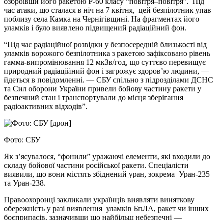
озброївши його ракетою Р-60 класу “повітря–повітря”. Під
час атаки, що сталася в ніч на 7 квітня, цей безпілотник упав
поблизу села Камка на Чернігівщині. На фрагментах його
уламків і було виявлено підвищений радіаційний фон.
“Під час радіаційної розвідки у безпосередній близькості від
уламків ворожого безпілотника з ракетою зафіксовано рівень
гамма-випромінювання 12 мкЗв/год, що суттєво перевищує
природний радіаційний фон і загрожує здоров’ю людини, —
йдеться в повідомленні. — СБУ спільно з підрозділами ДСНС
та Сил оборони України привели бойову частину ракети у
безпечний стан і транспортували до місця зберігання
радіоактивних відходів”.
Фото: СБУ
Як з’ясувалося, “фонили” уражаючі елементи, які входили до
складу бойової частини російської ракети. Спеціалісти
виявили, що вони містять збіднений уран, зокрема Уран-235
та Уран-238.
Правоохоронці закликали українців виявляти виняткову
обережність у разі виявлення уламків БпЛА, ракет чи інших
боєприпасів, зазначивши що найбільш небезпечні —