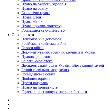
Право на охорону здоров’я
Право на освіту
Екологічні права
Права дітей
Права жінок
Права шукачів притулку
Громадянське суспільство
Спецпроєкти
Психологічна допомога
Російсько-українська війна
Голоси війни
Документування воєнних злочинів в Україні
Правова допомога
Онлайн-бібліотека
Дисидентський рух в Україні. Віртуальний музей
Історії свавільно засуджених
Громадянська освіта
Довідник юриста
Проти катувань
Право на приватність
Гаряча лінія з пошуку зниклих безвісти