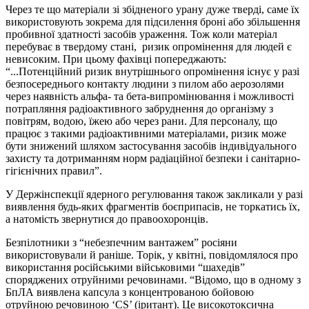
Через те що матеріали зі збідненого урану дуже тверді, саме їх
використовують зокрема для підсилення броні або збільшення
пробивної здатності засобів ураження. Тож коли матеріал
перебуває в твердому стані, ризик опромінення для людей є
невисоким. При цьому фахівці попереджають:
“...Потенційний ризик внутрішнього опромінення існує у разі
безпосереднього контакту людини з пилом або аерозолями
через наявність альфа- та бета-випромінювання і можливості
потрапляння радіоактивного забруднення до організму з
повітрям, водою, їжею або через рани. Для персоналу, що
працює з такими радіоактивними матеріалами, ризик може
бути знижений шляхом застосування засобів індивідуального
захисту та дотриманням норм радіаційної безпеки і санітарно-
гігієнічних правил”.
У Держінспекції ядерного регулювання також закликали у разі
виявлення будь-яких фрагментів боєприпасів, не торкатись їх,
а натомість звернутися до правоохоронців.
Безпілотники з “небезпечним вантажем” росіяни
використовували й раніше. Торік, у квітні, повідомлялося про
використання російськими військовими “шахедів”
споряджених отруйними речовинами. “Відомо, що в одному з
БпЛА виявлена капсула з концентрованою бойовою
отруйною речовиною ‘CS’ (іритант). Це високотоксична