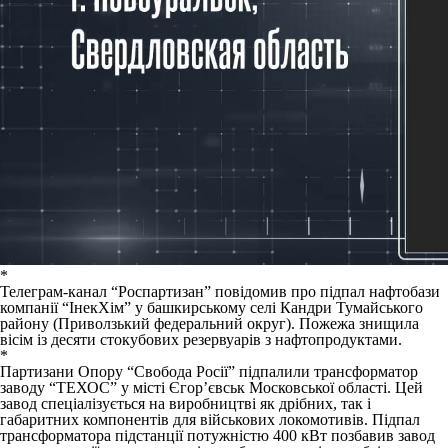
*
Телеграм-канал “Роспартизан”
повідомив
про підпал нафтобази
компанії “ІнекХім” у башкирському селі Кандри Тумайського
району (Приволзький федеральний округ). Пожежа знищила
вісім із десяти стокубових резервуарів з нафтопродуктами.
*
Партизани Опору “Свобода Росії”
підпалили
трансформатор
заводу “ТЕХОС” у місті Єгор’євськ Московської області. Цей
завод спеціалізується на виробництві як дрібних, так і
габаритних компонентів для військових локомотивів. Підпал
трансформатора підстанції потужністю 400 кВт позбавив завод