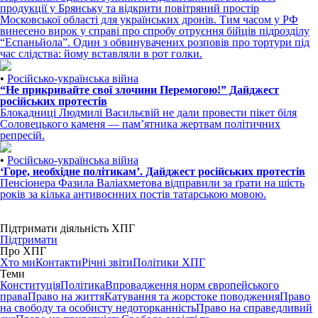
продукції у Брянську та відкрити повітряний простір
Московської області для українських дронів. Тим часом у РФ
винесено вирок у справі про спробу отруєння бійців підрозділу
“Еспаньйола”. Один з обвинувачених розповів про тортури під
час слідства: йому вставляли в рот голки.
•
Російсько-українська війна
“Не прикривайте свої злочини Перемогою!” Дайджест
російських протестів
Блокадниці Людмилі Васильєвій не дали провести пікет біля
Соловецького каменя — пам’ятника жертвам політичних
репресій.
•
Російсько-українська війна
‘Горе, необхідне політикам’. Дайджест російських протестів
Пенсіонера Фазила Валіахметова відправили за ґрати на шість
років за кілька антивоєнних постів татарською мовою.
Підтримати діяльність ХПГ
Підтримати
Про ХПГ
Хто ми
Контакти
Річні звіти
Політики ХПГ
Теми
Конституція
Політика
Впровадження норм європейського
права
Право на життя
Катування та жорстоке поводження
Право
на свободу та особисту недоторканність
Право на справедливий