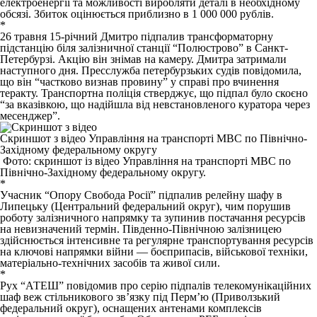
електроенергії та можливості виробляти деталі в необхідному
обсязі. Збиток оцінюється приблизно в 1 000 000 рублів.
*
26 травня 15-річний Дмитро
підпалив
трансформаторну
підстанцію біля залізничної станції “Полюстрово” в Санкт-
Петербурзі. Акцію він знімав на камеру. Дмитра затримали
наступного дня. Пресслужба петербурзьких судів повідомила,
що він “частково визнав провину” у справі про вчинення
теракту. Транспортна поліція стверджує, що підпал було скоєно
“за вказівкою, що надійшла від невстановленого куратора через
месенджер”.
Скриншот з відео Управління на транспорті МВС по Північно-
Західному федеральному округу
Фото: скриншот із відео Управління на транспорті МВС по
Північно-Західному федеральному округу.
*
Учасник “Опору Свобода Росії”
підпалив
релейну шафу в
Липецьку (Центральний федеральний округ), чим порушив
роботу залізничного напрямку та зупинив постачання ресурсів
на невизначений термін. Південно-Північною залізницею
здійснюється інтенсивне та регулярне транспортування ресурсів
на ключові напрямки війни — боєприпасів, військової техніки,
матеріально-технічних засобів та живої сили.
*
Рух “АТЕШ”
повідомив
про серію підпалів телекомунікаційних
шаф веж стільникового зв’язку під Перм’ю (Приволзький
федеральний округ), оснащених антенами комплексів