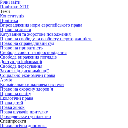
Річні звіти
Політики ХПГ
Теми
Конституція
Політика
Впровадження норм європейського права
Право на життя
Катування та жорстоке поводження
Право на свободу та особисту недоторканність
Право на справедливий суд
Право на приватність
Свобода совісті та віросповідання
Свобода вираження поглядів
Доступ до інформації
Свобода пересування
Захист від дискримінації
Соціально-економічні права
Армія
Кримінально-виконавча система
Право на охорону здоров’я
Право на освіту
Екологічні права
Права дітей
Права жінок
Права шукачів притулку
Громадянське суспільство
Спецпроєкти
Психологічна допомога