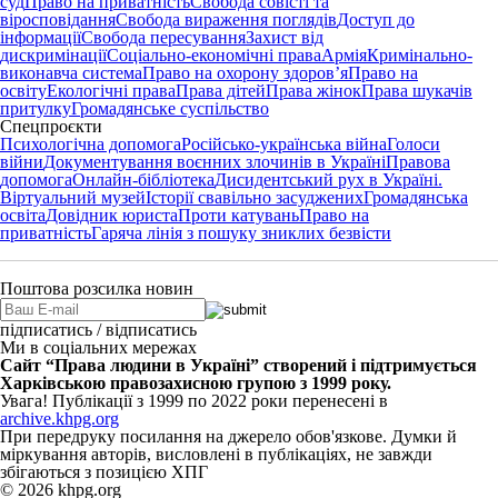
суд
Право на приватність
Свобода совісті та
віросповідання
Свобода вираження поглядів
Доступ до
інформації
Свобода пересування
Захист від
дискримінації
Соціально-економічні права
Армія
Кримінально-
виконавча система
Право на охорону здоров’я
Право на
освіту
Екологічні права
Права дітей
Права жінок
Права шукачів
притулку
Громадянське суспільство
Спецпроєкти
Психологічна допомога
Російсько-українська війна
Голоси
війни
Документування воєнних злочинів в Україні
Правова
допомога
Онлайн-бібліотека
Дисидентський рух в Україні.
Віртуальний музей
Історії свавільно засуджених
Громадянська
освіта
Довідник юриста
Проти катувань
Право на
приватність
Гаряча лінія з пошуку зниклих безвісти
Поштова розсилка новин
підписатись / відписатись
Ми в соціальних мережах
Сайт “Права людини в Україні” створений і підтримується
Харківською правозахисною групою з 1999 року.
Увага! Публікації з 1999 по 2022 роки перенесені в
archive.khpg.org
При передруку посилання на джерело обов'язкове. Думки й
міркування авторів, висловлені в публікаціях, не завжди
збігаються з позицією ХПГ
© 2026 khpg.org