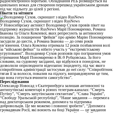
радіоелектронної боротьби. Обладнання РЕБ розміщується на
цивільних вежах для створення перешкод українським дронам
під час підльоту до цілей у регіоні.
Пікети та мітинги
Володимир Сухов, скриншот з відео RusNews
У Новосибірську активіст Володимир Сухов
провів
пікет на
підтримку журналістів RusNews Марії Пономаренко, Романа
Іванова та Ольги Комлевої, яких репресують за антивоєнну
позицію. За поширення “фейків” про армію Марію Пономаренко
засудили до шести, а Романа Іванова — до семи років
ув’язнення. Ольга Комлева отримала 12 років позбавлення волі
за “військові фейки” та нібито участь у “екстремістському
угрупованні”. Володимир Сухов розповів про погіршення умов
утримання Марії Пономаренко в ІК-9 Рубцовська. За його
словами, на судовому засіданні, що відбулося в понеділок, не
дозволили оприлюднити відеозапис інциденту, під час якого
співробітник адміністрації застосував до неї силу: “Співробітник
тягав її за волосся, повалив на підлогу, виправдовуючи це тим,
що вона готується вчинити самогубство”.
Переслідування
Олександр Новосад з Єкатеринбурга залишав антивоєнні та
антипутінські коментарі в різних телеграм-каналах: “Смерть
Путіну”, “Смерть запутінським сектантам”, “Слава Україні”,
“Свободу Уральській республіці”, “Наше завдання — перемога
над диктаторським режимом, допомога та підтримка
добровольців. Це ми можемо і повинні зробити”, “Допомога
громадянам Росії, які воюють на боці України — це завдання