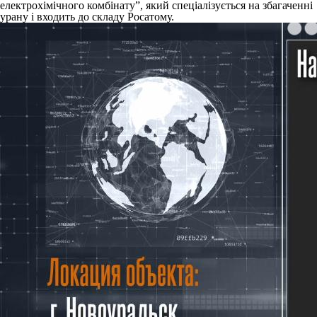
електрохімічного комбінату”, який спеціалізується на збагаченні
урану і входить до складу Росатому.