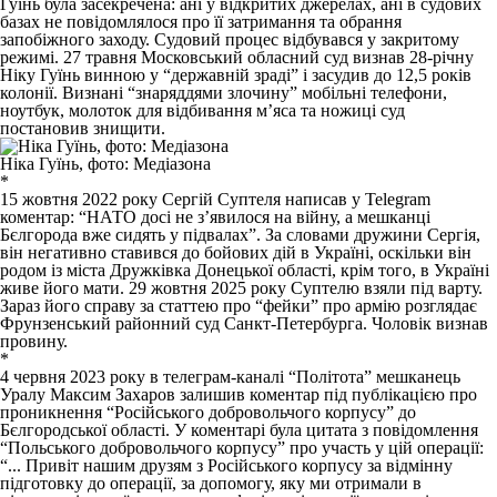
Гуїнь була засекречена: ані у відкритих джерелах, ані в судових
базах не повідомлялося про її затримання та обрання
запобіжного заходу. Судовий процес відбувався у закритому
режимі. 27 травня Московський обласний суд
визнав
28-річну
Ніку Гуїнь винною у “державній зраді” і засудив до 12,5 років
колонії. Визнані “знаряддями злочину” мобільні телефони,
ноутбук, молоток для відбивання м’яса та ножиці суд
постановив знищити.
Ніка Гуїнь, фото: Медіазона
*
15 жовтня 2022 року Сергій Суптеля написав у Telegram
коментар: “НАТО досі не з’явилося на війну, а мешканці
Бєлгорода вже сидять у підвалах”. За словами дружини Сергія,
він негативно ставився до бойових дій в Україні, оскільки він
родом із міста Дружківка Донецької області, крім того, в Україні
живе його мати. 29 жовтня 2025 року Суптелю взяли під варту.
Зараз його справу за статтею про “фейки” про армію
розглядає
Фрунзенський районний суд Санкт-Петербурга. Чоловік визнав
провину.
*
4 червня 2023 року в телеграм-каналі “Політота” мешканець
Уралу Максим Захаров залишив коментар під публікацією про
проникнення “Російського добровольчого корпусу” до
Бєлгородської області. У коментарі була цитата з повідомлення
“Польського добровольчого корпусу” про участь у цій операції:
“... Привіт нашим друзям з Російського корпусу за відмінну
підготовку до операції, за допомогу, яку ми отримали в