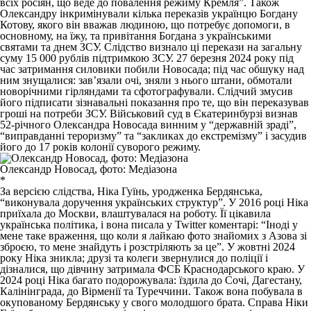
всіх росіян, що веде до повалення режиму Кремля”. Також
Олександру інкримінували кілька переказів українцю Богдану
Котову, якого він вважав людиною, що потребує допомоги, в
основному, на їжу, та привітання Богдана з українськими
святами та днем ЗСУ. Слідство визнало ці перекази на загальну
суму 15 000 рублів підтримкою ЗСУ. 27 березня 2024 року під
час затримання силовики побили Новосада; під час обшуку над
ним знущалися: зав’язали очі, зняли з нього штани, обмотали
новорічними гірляндами та сфотографували. Слідчий змусив
його підписати зізнавальні показання про те, що він переказував
гроші на потреби ЗСУ. Військовий суд в Єкатеринбурзі
визнав
52-річного Олександра Новосада винним у “державній зраді”,
“виправданні тероризму” та “закликах до екстремізму” і засудив
його до 17 років колонії суворого режиму.
Олександр Новосад, фото: Медіазона
*
За версією слідства, Ніка Гуїнь, уродженка Бердянська,
“виконувала доручення українських структур”. У 2016 році Ніка
приїхала до Москви, влаштувалася на роботу. Її цікавила
українська політика, і вона писала у Twitter коментарі: “Іноді у
мене таке враження, що коли я лайкаю фото знайомих з Азова зі
зброєю, то мене знайдуть і розстріляють за це”. У жовтні 2024
року Ніка зникла; друзі та колеги звернулися до поліції і
дізналися, що дівчину затримала ФСБ Краснодарського краю. У
2024 році Ніка багато подорожувала: їздила до Сочі, Дагестану,
Калінінграда, до Вірменії та Туреччини. Також вона побувала в
окупованому Бердянську у свого молодшого брата. Справа Ніки