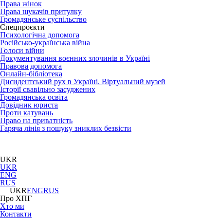
Права жінок
Права шукачів притулку
Громадянське суспільство
Спецпроєкти
Психологічна допомога
Російсько-українська війна
Голоси війни
Документування воєнних злочинів в Україні
Правова допомога
Онлайн-бібліотека
Дисидентський рух в Україні. Віртуальний музей
Історії свавільно засуджених
Громадянська освіта
Довідник юриста
Проти катувань
Право на приватність
Гаряча лінія з пошуку зниклих безвісти
UKR
UKR
ENG
RUS
UKR
ENG
RUS
Про ХПГ
Хто ми
Контакти