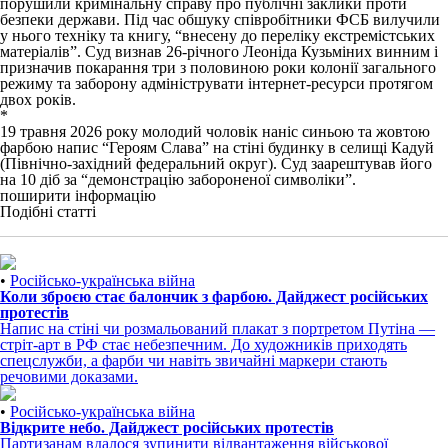
порушили кримінальну справу про публічні заклики проти
безпеки держави. Під час обшуку співробітники ФСБ вилучили
у нього техніку та книгу, “внесену до переліку екстремістських
матеріалів”. Суд
визнав
26-річного Леоніда Кузьміних винним і
призначив покарання три з половиною роки колонії загального
режиму та заборону адмініструвати інтернет-ресурси протягом
двох років.
*
19 травня 2026 року молодий чоловік наніс синьою та жовтою
фарбою напис “Героям Слава” на стіні будинку в селищі Кадуй
(Північно-західний федеральний округ). Суд
заарештував
його
на 10 діб за “демонстрацію забороненої символіки”.
поширити інформацію
Подібні статті
•
Російсько-українська війна
Коли зброєю стає балончик з фарбою. Дайджест російських
протестів
Напис на стіні чи розмальований плакат з портретом Путіна —
стріт-арт в РФ стає небезпечним. До художників приходять
спецслужби, а фарби чи навіть звичайні маркери стають
речовими доказами.
•
Російсько-українська війна
Відкрите небо. Дайджест російських протестів
Партизанам вдалося зупинити відвантаження військової