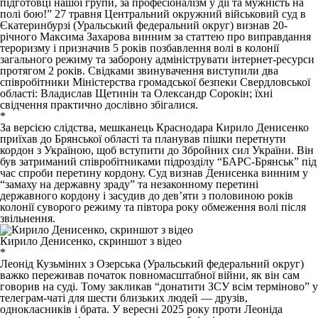
підготовці нашої групи, за професіоналізм у дії та мужність на
полі бою!” 27 травня Центральний окружний військовий суд в
Єкатеринбурзі (Уральський федеральний округ)
визнав
20-
річного Максима Захарова винним за статтею про виправдання
тероризму і призначив 5 років позбавлення волі в колонії
загального режиму та заборону адмініструвати інтернет-ресурси
протягом 2 років. Свідками звинувачення виступили два
співробітники Міністерства громадської безпеки Свердловської
області: Владислав Щетинін та Олександр Сорокін; їхні
свідчення практично дослівно збігалися.
*
За версією слідства, мешканець Краснодара Кирило Денисенко
приїхав до Брянської області та планував пішки перетнути
кордон з Україною, щоб вступити до Збройних сил України. Він
був затриманий співробітниками підрозділу “БАРС-Брянськ” під
час спроби перетину кордону. Суд визнав Денисенка
винним
у
“замаху на державну зраду” та незаконному перетині
державного кордону і засудив до дев’яти з половиною років
колонії суворого режиму та півтора року обмеження волі після
звільнення.
Кирило Денисенко, скриншот з відео
*
Леонід Кузьміних з Озерська (Уральський федеральний округ)
важко переживав початок повномасштабної війни, як він сам
говорив на суді. Тому закликав “донатити ЗСУ всім терміново” у
телеграм-чаті для шести близьких людей — друзів,
однокласників і брата. У вересні 2025 року проти Леоніда