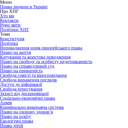
Меню
Права людини в Україні
Про ХПГ
Хто ми
Контакти
Річні звіти
Політики ХПГ
Теми
Конституція
Політика
Впровадження норм європейського права
Право на життя
Катування та жорстоке поводження
Право на свободу та особисту недоторканність
Право на справедливий суд
Право на приватність
Свобода совісті та віросповідання
Свобода вираження поглядів
Доступ до інформації
Свобода пересування
Захист від дискримінації
Соціально-економічні права
Армія
Кримінально-виконавча система
Право на охорону здоров’я
Право на освіту
Екологічні права
Права дітей