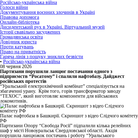
Російсько-українська війна
Голоси війни
Документування воєнних злочинів в Україні
Правова допомога
Онлайн-бібліотека
Дисидентський рух в Україні. Віртуальний музей
Історії свавільно засуджених
Громадянська освіта
Довідник юриста
Проти катувань
Право на приватність
Гаряча лінія з пошуку зниклих безвісти
•
Російсько-українська війна
08 червня 2026
Партизани порушили ланцюг постачання одного з
підприємств “Росатому” і спалили нафтобазу. Дайджест
російських протестів
“Уральський електрохімічний комбінат” спеціалізується на
збагаченні урану. Крім того, горів трансформатор заводу
“ТЕХОС”, який виготовляє компоненти для військових
локомотивів.
Палає нафтобаза в Башкирії. Скриншот з відео Слідчого комітету
РФ
Партизани Опору “Свобода Росії”
підпалили
кілька релейних
шаф у місті Новоуральськ Свердловської області. Акція
порушила ланцюжок постачань і роботу “Уральського