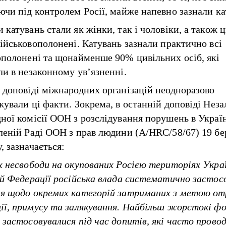
ючи під контролем Росії, майже напевно зазнали ка
катувань стали як жінки, так і чоловіки, а також ц
військовополонені. Катувань зазнали практично всі
ополонені та щонайменше 90% цивільних осіб, які
ли в незаконному ув’язненні.
 доповіді міжнародних організацій неодноразово
жували ці факти. Зокрема, в останній доповіді Нез
ної комісії ООН з розслідування порушень в Україн
леній Раді ООН з прав людини (A/HRC/58/67) 19 бе
, зазначається:
х несвободи на окупованих Росією територіях Укра
ій Федерації російська влада систематично застос
я щодо окремих категорій затриманих з метою о
ії, примусу та залякування. Найбільш жорстокі ф
 застосовувалися під час допитів, які часто прово