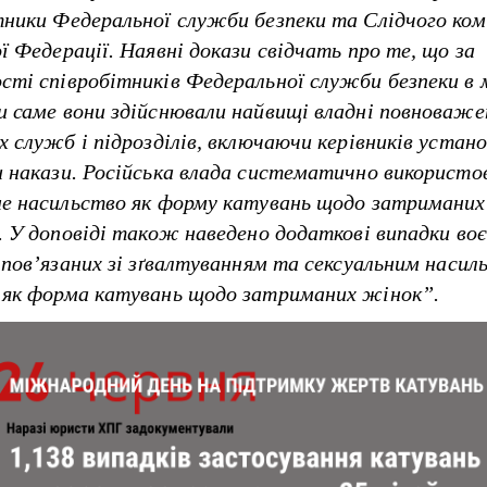
тники Федеральної служби безпеки та Слідчого ко
ї Федерації. Наявні докази свідчать про те, що за
сті співробітників Федеральної служби безпеки в 
и саме вони здійснювали найвищі владні повноваж
х служб і підрозділів, включаючи керівників устано
и накази. Російська влада систематично використо
не насильство як форму катувань щодо затриманих
в. У доповіді також наведено додаткові випадки во
, пов’язаних зі зґвалтуванням та сексуальним насил
 як форма катувань щодо затриманих жінок”.