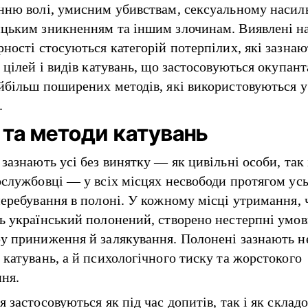
нню волі, умисним убивствам, сексуальному насиль
цьким зникненням та іншим злочинам. Виявлені н
рності стосуються категорій потерпілих, які зазнаю
 цілей і видів катувань, що застосовуються окупант
йбільш поширених методів, які використовуються у
.
 та методи катувань
зазнають усі без винятку — як цивільні особи, так 
ослужбовці — у всіх місцях несвободи протягом ус
перебування в полоні. У кожному місці утримання, 
ь український полонений, створено нестерпні умов
у приниження й залякування. Полонені зазнають н
 катувань, а й психологічного тиску та жорстокого
ня.
 застосовуються як під час допитів, так і як склад