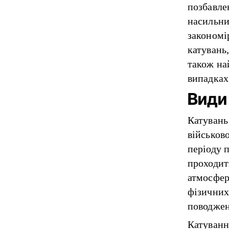
позбавле
насильни
закономі
катувань,
також на
випадках
Види
Катувань 
військов
періоду 
проходит
атмосфер
фізичних
поводжен
Катування