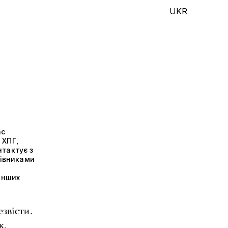
UKR
ас
 ХПГ,
нтактує з
івниками
інших
езвісти.
к,