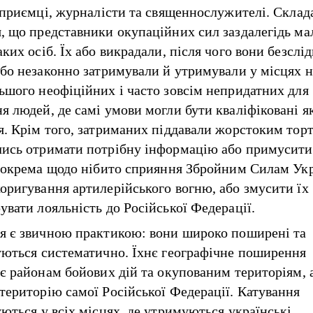
ідприємці, журналісти та священнослужителі. Склад
, що представники окупаційних сил заздалегідь ма
ких осіб. Їх або викрадали, після чого вони безслі
або незаконно затримували й утримували у місцях 
ьшого неофіційних і часто зовсім непридатних для
я людей, де самі умови могли бути кваліфіковані я
я. Крім того, затриманих піддавали жорстоким тор
ись отримати потрібну інформацію або примусити 
 зокрема щодо нібито сприяння Збройним Силам Ук
оригування артилерійського вогню, або змусити їх
увати лояльність до Російської Федерації.
я є звичною практикою: вони широко поширені та
уються систематично. Їхнє географічне поширення
ає районам бойових дій та окупованим територіям, 
територію самої Російської Федерації. Катування
уються у всіх місцях, де утримуються українські