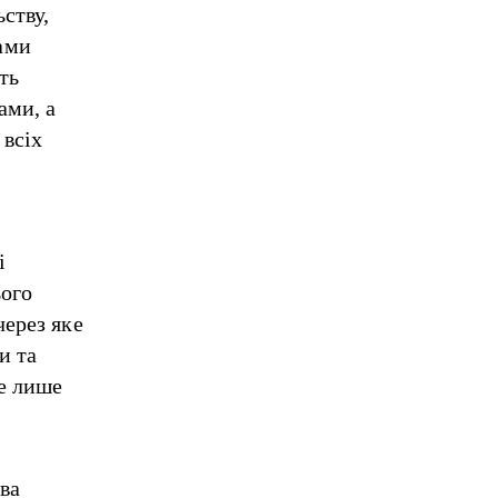
ству,
ами
ть
ами, а
 всіх
і
ього
через яке
и та
е лише
ова