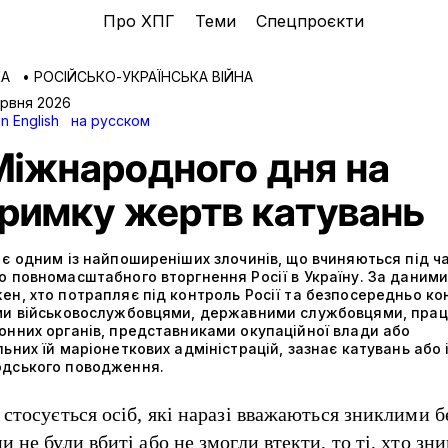
Про ХПГ
Теми
Спецпроєкти
КА
•
РОСІЙСЬКО-УКРАЇНСЬКА ВІЙНА
ервня 2026
in English
на русском
Міжнародного дня на
тримку жертв катувань
є одним із найпоширеніших злочинів, що вчиняються під ч
 повномасштабного вторгнення Росії в Україну. За даними
н, хто потрапляє під контроль Росії та безпосередньо ко
ми військовослужбовцями, державними службовцями, прац
онних органів, представниками окупаційної влади або
ьних їй маріонеткових адміністрацій, зазнає катувань або 
дського поводження.
стосується осіб, які наразі вважаються зниклими б
 не були вбиті або не змогли втекти, то ті, хто зни