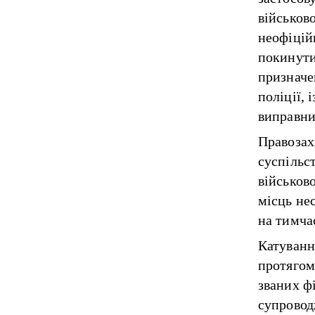
військово
неофіційн
покинути
призначе
поліції, 
виправни
Правозахи
суспільс
військов
місць не
на тимча
Катування
протягом
званих ф
супровод