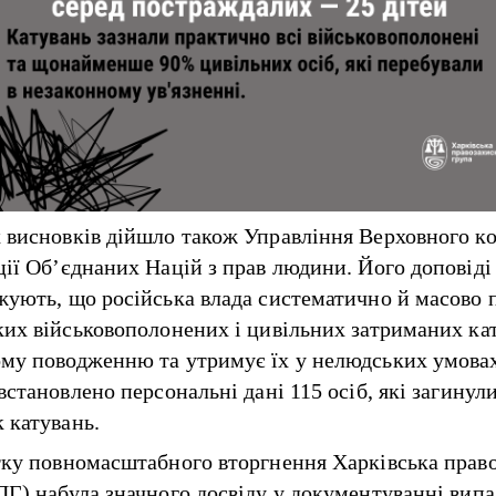
 висновків дійшло також Управління Верховного к
ції Об’єднаних Націй з прав людини. Його доповіді
жують, що російська влада систематично й масово 
ких військовополонених і цивільних затриманих ка
му поводженню та утримує їх у нелюдських умовах
встановлено персональні дані 115 осіб, які загинул
 катувань.
тку повномасштабного вторгнення Харківська прав
ПГ) набула значного досвіду у документуванні випа