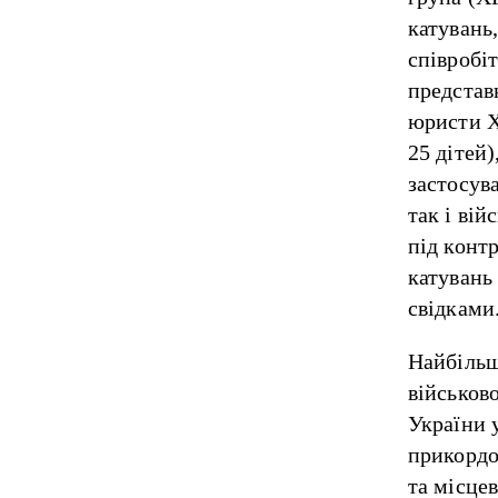
катувань
співробі
представ
юристи Х
25 дітей)
застосува
так і вій
під конт
катувань 
свідками
Найбільш
військов
України 
прикордо
та місце