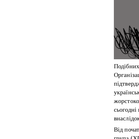
Подібних
Організа
підтверд
українсь
жорстоко
сьогодні 
внаслідок
Від поча
група (Х