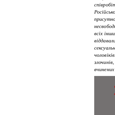
співробі
Російсько
присутно
несвобод
всіх інши
віддавал
сексуаль
чоловікі
злочинів
вчинених