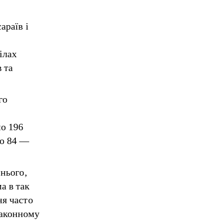
араїв і
ілах
 та
го
но 196
ко 84 —
 нього,
а в так
ня часто
законному