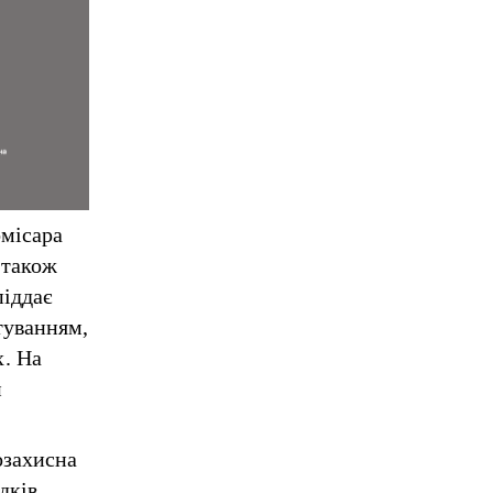
омісара
 також
піддає
туванням,
. На
и
озахисна
дків