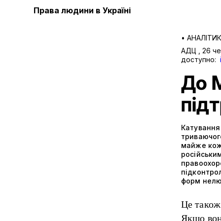
Права людини в Україні
•
АНАЛІТИ
АДЦ
,
26 ч
доступно:
До 
під
Катування 
триваючого
майже коже
російськи
правоохор
підконтрол
форм нелю
Це також 
Якщо вони