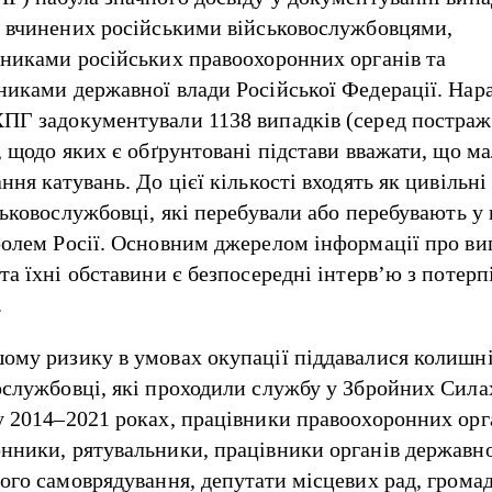
, вчинених російськими військовослужбовцями,
тниками російських правоохоронних органів та
никами державної влади Російської Федерації. Нара
ПГ задокументували 1138 випадків (серед постра
, щодо яких є обґрунтовані підстави вважати, що м
ння катувань. До цієї кількості входять як цивільні
ськовослужбовці, які перебували або перебувають у 
ролем Росії. Основним джерелом інформації про ви
та їхні обставини є безпосередні інтерв’ю з потерп
.
ому ризику в умовах окупації піддавалися колишн
ослужбовці, які проходили службу у Збройних Сила
у 2014–2021 роках, працівники правоохоронних орг
нники, рятувальники, працівники органів державно
вого самоврядування, депутати місцевих рад, громад