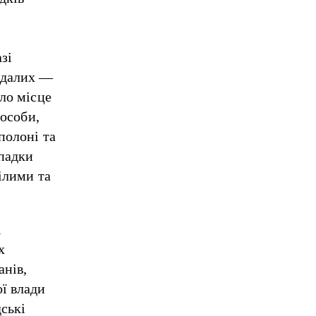
зі
ждалих —
ало місце
 особи,
полоні та
падки
ілими та
і
х
анів,
ї влади
ські