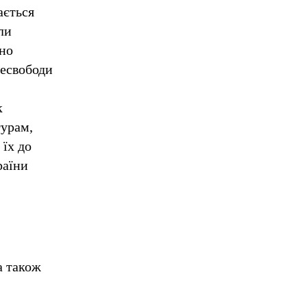
ається
ли
дно
несвободи
к
турам,
їх до
раїни
а також