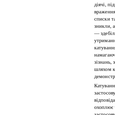
діячі, п
враження
списки та
зникли, 
— здебіл
утриманн
катуванн
намагаюч
зізнань,
шляхом к
демонстр
Катуванн
застосов
відповід
охоплює 
застосов