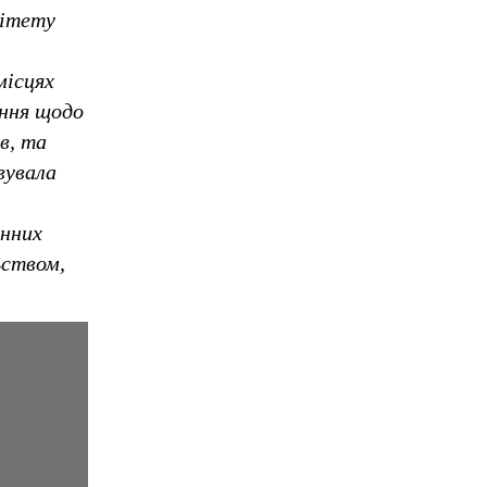
мітету
місцях
ення щодо
в, та
вувала
єнних
ьством,