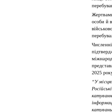
перебува
Жертвами 
особи й 
військов
перебува
Численні
підтверд
міжнарод
представ
2025 року
“У місця
Російськ
катуванн
інформац
катувань