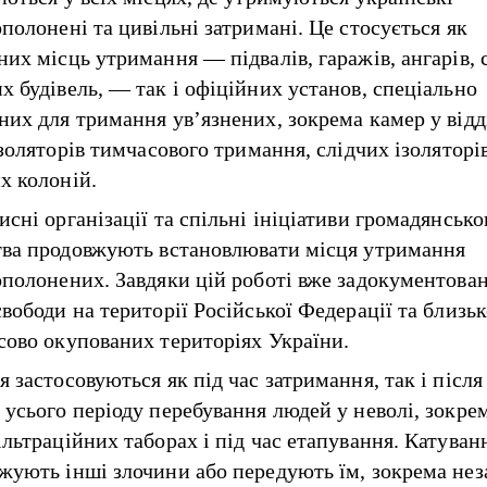
полонені та цивільні затримані. Це стосується як
их місць утримання — підвалів, гаражів, ангарів, с
х будівель, — так і офіційних установ, спеціально
них для тримання ув’язнених, зокрема камер у відд
ізоляторів тимчасового тримання, слідчих ізоляторів
х колоній.
сні організації та спільні ініціативи громадянсько
тва продовжують встановлювати місця утримання
ополонених. Завдяки цій роботі вже задокументова
свободи на території Російської Федерації та близь
сово окупованих територіях України.
 застосовуються як під час затримання, так і після
 усього періоду перебування людей у неволі, зокрем
ільтраційних таборах і під час етапування. Катуван
жують інші злочини або передують їм, зокрема не