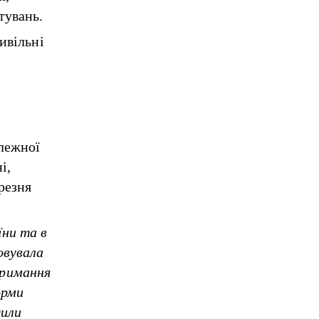
тувань.
ивільні
алежної
і,
резня
їни та в
овувала
тримання
орми
дили