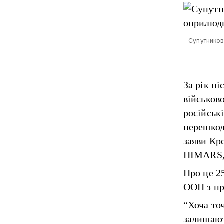
Супутникови
За рік п
військов
російськ
перешкод
заяви Кр
HIMARS, 
Про це 2
ООН з п
“Хоча точ
залишают