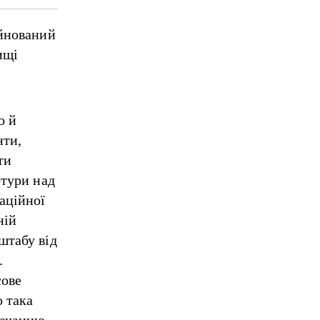
уйнований
ищі
о й
нти,
ти
ртури над
аційної
ній
штабу від
.
сове
 така