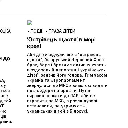
НСЬКА
•
ПОДІЇ
•
ПРАВА ДІТЕЙ
‘Острівець щастя’ в морі
крові
Аби дітки відчули, що є “острівець
и до
щастя”, білоруський Червоний Хрест
брав, бере і братиме активну участь
в оздоровчій депортації українських
дітей, заявив його голова. Тим часом
ВА,
Україна та Європарламент
ь у
звернулися до МКС з вимогою видати
ються
нові ордери на арешти, Путін
ічне
вирішив не їхати до ПАР, аби не
дітей
втрапити до МКС, а розслідувачі
ОТ
встановили, де утримують
нно
українських дітей в Білорусі.
ців
раїни.