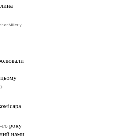
her Miller у
тролювали
 цьому
ю
комісара
-го року
ений нами