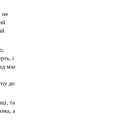
 не
ий
ий
о,
рть, і
ед має
упу до
ці, та
ома, а