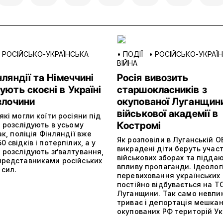
•
РОСІЙСЬКО-УКРАЇНСЬКА
•
ПОДІЇ
•
РОСІЙСЬКО-УКРАЇ
ВІЙНА
нляндії та Німеччині
Росія вивозить
ують скоєні в Україні
старшокласників з
злочини
окупованої Луганщин
військової академії в
які могли коїти росіяни під
Костромі
, розслідують в усьому
Так, поліція Фінляндії вже
Як розповіли в Луганській О
0 свідків і потерпілих, а у
викрадені діти беруть участ
 розслідують зґвалтування,
військових зборах та підда
представниками російських
впливу пропаганди. Ідеолог
 сил.
перевиховання українських 
постійно відбувається на Т
Луганщини. Так само невпи
триває і депортація мешкан
окупованих РФ територій Ук