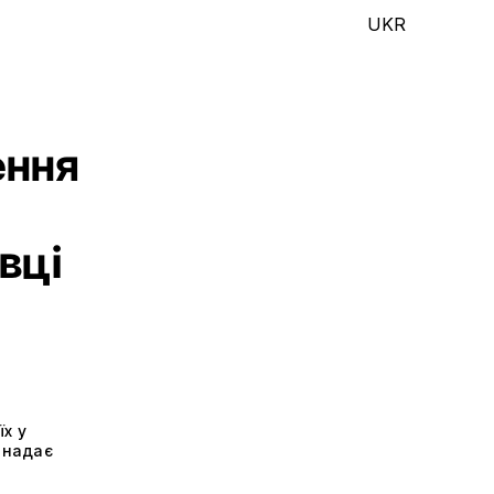
UKR
ення
вці
їх у
 надає