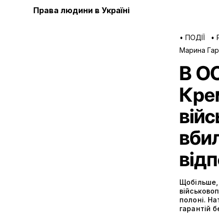
Права людини в Україні
•
ПОДІЇ
•
Марина Гар
В О
Крем
війс
вбил
відп
Щобільше,
військовоп
полоні. Н
гарантій б