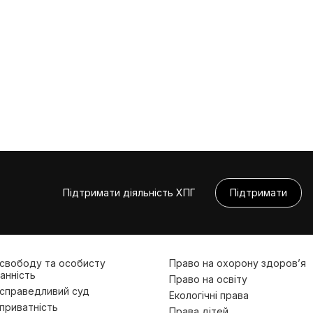
Підтримати діяльність ХПГ
Підтримати
 свободу та особисту
Право на охорону здоров’я
анність
Право на освіту
 справедливий суд
Екологічні права
приватність
Права дітей