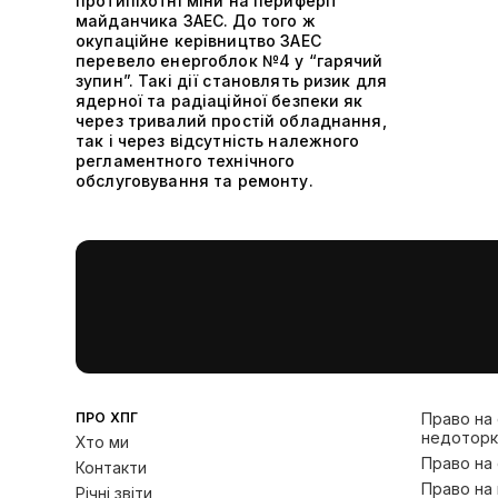
протипіхотні міни на периферії
майданчика ЗАЕС. До того ж
окупаційне керівництво ЗАЕС
перевело енергоблок №4 у “гарячий
зупин”. Такі дії становлять ризик для
ядерної та радіаційної безпеки як
через тривалий простій обладнання,
так і через відсутність належного
регламентного технічного
обслуговування та ремонту.
ПРО ХПГ
Право на
недоторк
Хто ми
Право на
Контакти
Право на 
Річні звіти