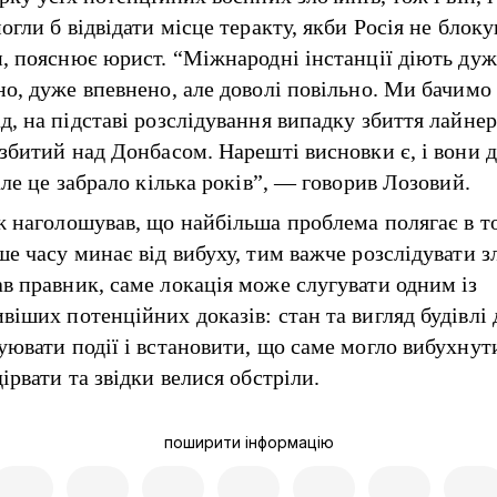
огли б відвідати місце теракту, якби Росія не блоку
и, пояснює юрист. “Міжнародні інстанції діють дуж
но, дуже впевнено, але доволі повільно. Ми бачимо 
д, на підставі розслідування випадку збиття лайне
 збитий над Донбасом. Нарешті висновки є, і вони 
але це забрало кілька років”, — говорив Лозовий.
ж наголошував, що найбільша проблема полягає в т
ше часу минає від вибуху, тим важче розслідувати з
в правник, саме локація може слугувати одним із
віших потенційних доказів: стан та вигляд будівлі 
уювати події і встановити, що саме могло вибухнут
ірвати та звідки велися обстріли.
поширити інформацію