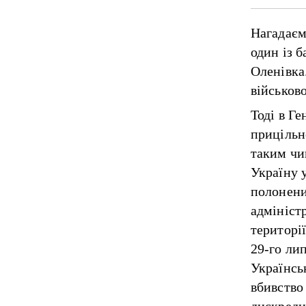
Нагадаєм
один із 
Оленівка
військов
Тоді в Г
прицільн
таким чи
Україну 
полонени
адмініст
територі
29-го ли
Українсь
вбивство