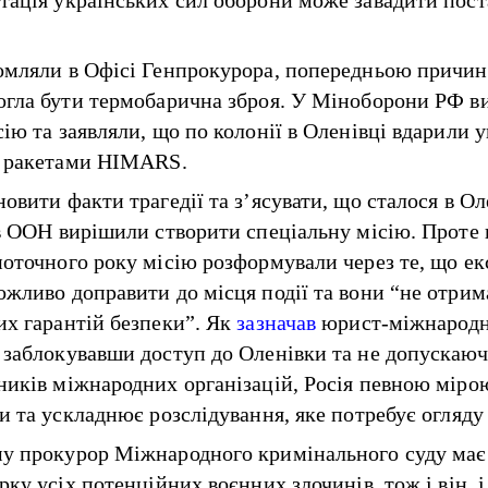
тація українських сил оборони може завадити пос
омляли в Офісі Генпрокурора, попередньою причи
огла бути термобарична зброя. У Міноборони РФ в
ію та заявляли, що по колонії в Оленівці вдарили у
і ракетами HIMARS.
овити факти трагедії та з’ясувати, що сталося в Ол
 в ООН вирішили створити спеціальну місію. Проте 
поточного року місію розформували через те, що ек
ожливо доправити до місця події та вони “не отри
их гарантій безпеки”. Як
зазначав
юрист-міжнародн
 заблокувавши доступ до Оленівки та не допускаюч
ників міжнародних організацій, Росія певною міро
и та ускладнює розслідування, яке потребує огляду
у прокурор Міжнародного кримінального суду має
рку усіх потенційних воєнних злочинів, тож і він, і