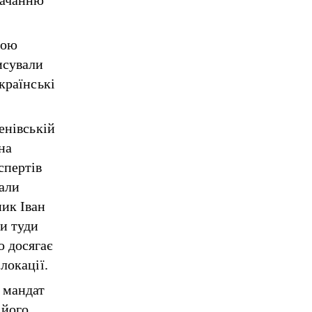
тачанню
ною
исували
країнські
енівській
на
спертів
мали
ик Іван
и туди
ю досягає
 локації.
 мандат
 його