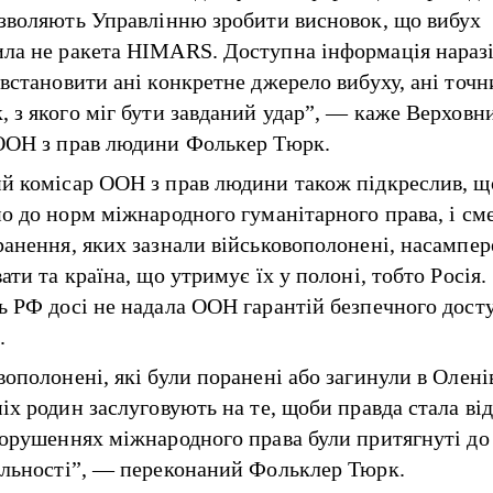
озволяють Управлінню зробити висновок, що вибух
ла не ракета HIMARS. Доступна інформація наразі
 встановити ані конкретне джерело вибуху, ані точн
, з якого міг бути завданий удар”, — каже Верховн
ООН з прав людини Фолькер Тюрк.
й комісар ООН з прав людини також підкреслив, щ
но до норм міжнародного гуманітарного права, і сме
ранення, яких зазнали військовополонені, насампер
ати та країна, що утримує їх у полоні, тобто Росія.
ь РФ досі не надала ООН гарантій безпечного дост
.
ополонені, які були поранені або загинули в Оленів
іх родин заслуговують на те, щоби правда стала від
порушеннях міжнародного права були притягнуті до
альності”, — переконаний Фольклер Тюрк.