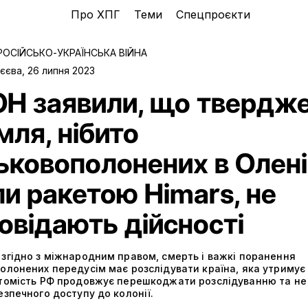
Про ХПГ
Теми
Спецпроєкти
РОСІЙСЬКО-УКРАЇНСЬКА ВІЙНА
єєва
,
26 липня 2023
ОН заявили, що твердж
ля, нібито
ьковополонених в Олені
и ракетою Himars, не
овідають дійсності
 згідно з міжнародним правом, смерть і важкі поранення
олонених передусім має розслідувати країна, яка утримує 
атомість РФ продовжує перешкоджати розслідуванню та не
езпечного доступу до колонії.