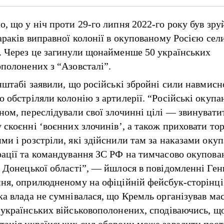
о, що у ніч проти 29-го липня 2022-го року був зр
бараків виправної колонії в окупованому Росією сел
. Через це загинули щонайменше 50 українських
ополонених з “Азовсталі”.
енштабі заявили, що російські збройні сили навмисн
о обстріляли колонію з артилерії. “Російські окупа
ном, переслідували свої злочинні цілі — звинувати
у скоєнні ‘воєнних злочинів’, а також приховати то
ми і розстріли, які здійснили там за наказами окуп
рації та командування ЗС РФ на тимчасово окупова
ї Донецької області”, — йшлося в повідомленні Ген
пня, оприлюдненому на офіційній фейсбук-сторінці
ка влада не сумнівалася, що Кремль організував ма
 українських військовополонених, сподіваючись, що