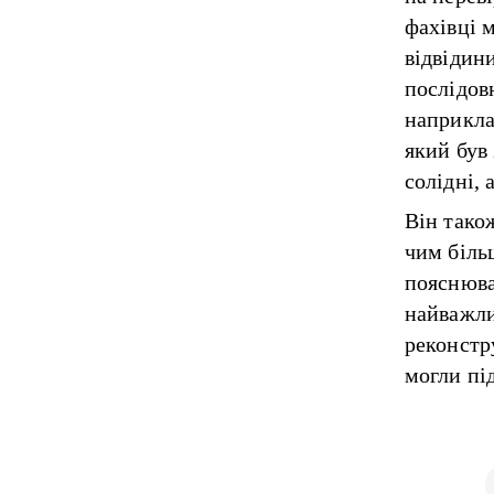
фахівці м
відвідин
послідов
наприкла
який був
солідні, 
Він тако
чим біль
пояснюва
найважли
реконстр
могли під