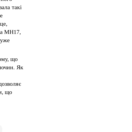
вала такі
е
це,
ра MH17,
дуже
ому, що
лочин. Як
дозволяє
и, що