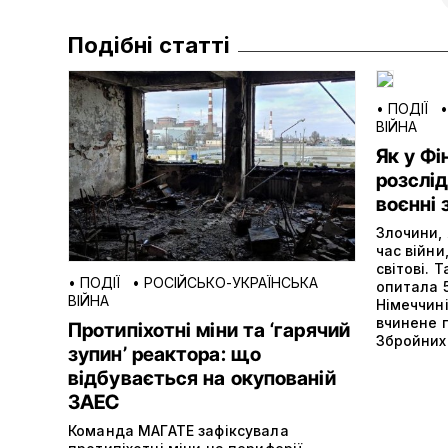
Подібні статті
•
ПОДІЇ
ВІЙНА
Як у Фі
розслід
воєнні 
Злочини, 
час війни
світові. 
•
ПОДІЇ
•
РОСІЙСЬКО-УКРАЇНСЬКА
опитала 5
ВІЙНА
Німеччині
вчинене 
Протипіхотні міни та ‘гарячий
Збройних
зупин’ реактора: що
відбувається на окупованій
ЗАЕС
Команда МАГАТЕ зафіксувала