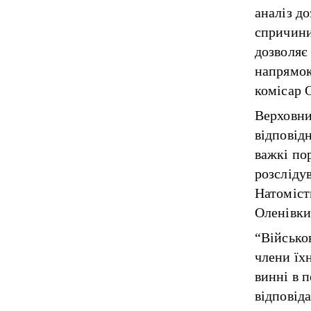
аналіз д
спричини
дозволяє
напрямок
комісар 
Верховни
відповід
важкі по
розслідув
Натоміст
Оленівки
“Військов
члени їхн
винні в 
відповід