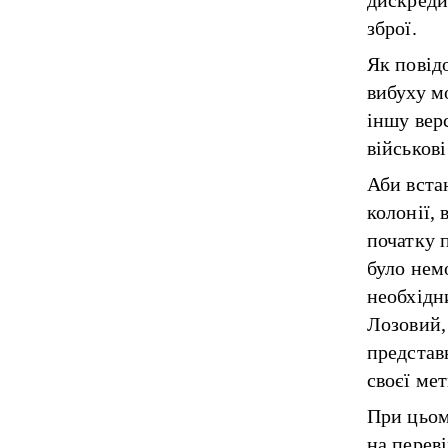
дискреди
зброї.
Як повід
вибуху м
іншу верс
військов
Аби встан
колонії,
початку 
було нем
необхідн
Лозовий,
представ
своєї мет
При цьом
на переві