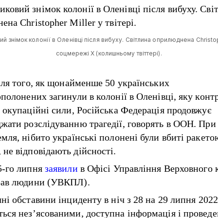
й знімок колонії в Оленівці після вибуху. Світлина оприлюднена Christop
соцмережі Х (колишньому твіттері).
ісля того, як щонайменше 50 українських
ополонених загинули в колонії в Оленівці, яку кон
і окупаційні сили, Російська Федерація продовжує
жати розслідуванню трагедії, говорять в ООН. При
емля, нібито українські полонені були вбиті ракето
не відповідають дійсності.
5-го липня
заявили
в Офісі Управління Верховного 
рав людини (УВКПЛ).
ні обставини інциденту в ніч з 28 на 29 липня 2022
ься нез’ясованими, доступна інформація і провед