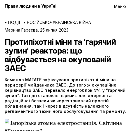
Права людини в Україні
Меню
•
ПОДІЇ
•
РОСІЙСЬКО-УКРАЇНСЬКА ВІЙНА
Марина Гарєєва
,
25 липня 2023
Протипіхотні міни та ‘гарячий
зупин’ реактора: що
відбувається на окупованій
ЗАЕС
Команда МАГАТЕ зафіксувала протипіхотні міни на
периферії майданчика ЗАЕС. До того ж окупаційне
керівництво ЗАЕС перевело енергоблок №4 у “гарячий
зупин”. Такі дії становлять ризик для ядерної та
радіаційної безпеки як через тривалий простій
обладнання, так і через відсутність належного
регламентного технічного обслуговування та ремонту.