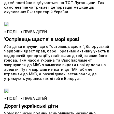
дітей постійно відбувається на ТОТ Луганщини. Так
само невпинно триває і депортація мешканців
окупованих РФ територій України.
•
ПОДІЇ
•
ПРАВА ДІТЕЙ
‘Острівець щастя’ в морі крові
Аби дітки відчули, що є “острівець щастя”, білоруський
Червоний Хрест брав, бере і братиме активну участь в
оздоровчій депортації українських дітей, заявив його
голова. Тим часом Україна та Європарламент
звернулися до МКС з вимогою видати нові ордери на
арешти, Путін вирішив не їхати до ПАР, аби не
втрапити до МКС, а розслідувачі встановили, де
утримують українських дітей в Білорусі.
•
ПОДІЇ
•
ПРАВА ДІТЕЙ
Дорогі українські діти
Чому російські родини всиновлюють незаконно