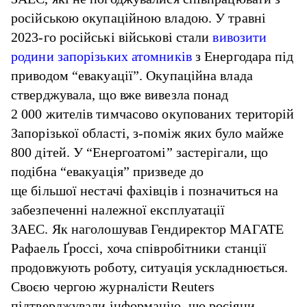
російською окупаційною владою. У травні
2023-го російські військові стали
вивозити
родини запорізьких атомників
з Енергодара під
приводом “евакуації”. Окупаційна влада
стверджувала, що вже вивезла понад
2 000 жителів тимчасово окупованих територій
Запорізької області, з-поміж яких було майже
800 дітей. У “Енергоатомі” застерігали, що
подібна “евакуація” призведе до
ще більшої нестачі фахівців і позначиться на
забезпеченні належної експлуатації
ЗАЕС. Як наголошував Гендиректор МАГАТЕ
Рафаель Ґроссі, хоча співробітники станції
продовжують роботу, ситуація ускладнюється.
Своєю чергою журналісти Reuters
підтверджували інформацію, що росіяни