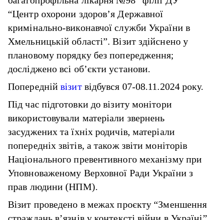
багатопрофільна лікарня №98” філії ДУ
“Центр охорони здоров’я Державної
кримінально-виконавчої служби України в
Хмельницькій області”. Візит здійснено у
плановому порядку без попередження;
досліджено всі об’єкти установи.
Попередній
візит
відбувся 07-08.11.2024 року.
Під час підготовки до візиту монітори
використовували матеріали звернень
засуджених та їхніх родичів, матеріали
попередніх звітів, а також звіти моніторів
Національного превентивного механізму при
Уповноваженому Верховної Ради України з
прав людини (НПМ).
Візит проведено в межах проєкту “Зменшення
страждань в’язнів у контексті війни в Україні”,