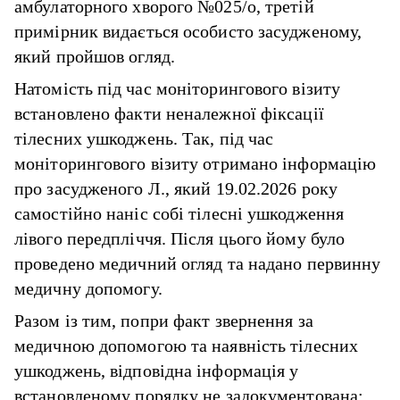
амбулаторного хворого №025/о, третій
примірник видається особисто засудженому,
який пройшов огляд.
Натомість під час моніторингового візиту
встановлено факти неналежної фіксації
тілесних ушкоджень. Так, під час
моніторингового візиту отримано інформацію
про засудженого Л., який 19.02.2026 року
самостійно наніс собі тілесні ушкодження
лівого передпліччя. Після цього йому було
проведено медичний огляд та надано первинну
медичну допомогу.
Разом із тим, попри факт звернення за
медичною допомогою та наявність тілесних
ушкоджень, відповідна інформація у
встановленому порядку не задокументована: