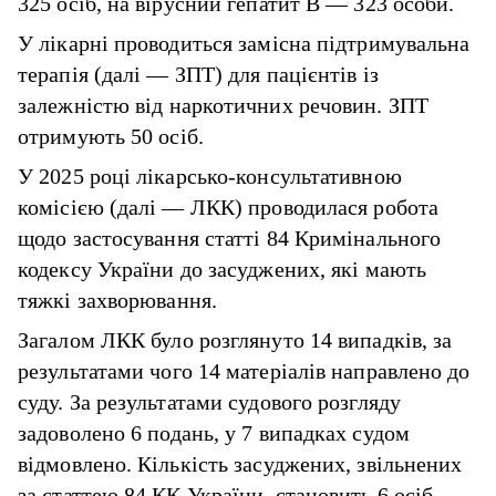
325 осіб, на вірусний гепатит B — 323 особи.
У лікарні проводиться замісна підтримувальна
терапія (далі — ЗПТ) для пацієнтів із
залежністю від наркотичних речовин. ЗПТ
отримують 50 осіб.
У 2025 році лікарсько-консультативною
комісією (далі — ЛКК) проводилася робота
щодо застосування статті 84 Кримінального
кодексу України до засуджених, які мають
тяжкі захворювання.
Загалом ЛКК було розглянуто 14 випадків, за
результатами чого 14 матеріалів направлено до
суду. За результатами судового розгляду
задоволено 6 подань, у 7 випадках судом
відмовлено. Кількість засуджених, звільнених
за статтею 84 КК України, становить 6 осіб.