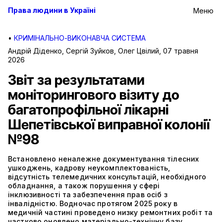
Права людини в Україні
Меню
•
КРИМІНАЛЬНО-ВИКОНАВЧА СИСТЕМА
Андрій Діденко, Сергій Зуйков, Олег Цвілий
,
07 травня
2026
Звіт за результатами
моніторингового візиту до
багатопрофільної лікарні
Шепетівської виправної колонії
№98
Встановлено неналежне документування тілесних
ушкоджень, кадрову неукомплектованість,
відсутність телемедичних консультацій, необхідного
обладнання, а також порушення у сфері
інклюзивності та забезпечення прав осіб з
інвалідністю. Водночас протягом 2025 року в
медичній частині проведено низку ремонтних робіт та
частково оновлено матеріально-технічну базу