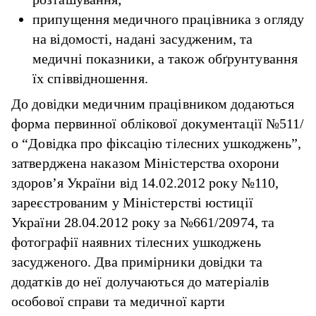
припущення медичного працівника з огляду
на відомості, надані засудженим, та
медичні показники, а також обґрунтування
їх співвідношення.
До довідки медичним працівником додаються
форма первинної облікової документації №511/
о “Довідка про фіксацію тілесних ушкоджень”,
затверджена наказом Міністерства охорони
здоров’я України від 14.02.2012 року №110,
зареєстрованим у Міністерстві юстиції
України 28.04.2012 року за №661/20974, та
фотографії наявних тілесних ушкоджень
засудженого. Два примірники довідки та
додатків до неї долучаються до матеріалів
особової справи та медичної карти