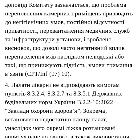
доповіді Комітету зазначається, що проблема
переповнених камерних приміщень призводить
до негігієнічних умов, постійної відсутності
приватності, перевантаження медичних служб
та інфраструктури установи, і зроблено
висновок, що доволі часто негативний вплив
перенаселення мав наслідком нелюдські або
такі, що принижують гідність, умови тримання
в’язнів (CPT/Inf (97) 10).
4. Палати лікарні не відповідають вимогам
пунктів 8.3.2.4, 8.3.2.7 та 8.3.5.1 Державних
будівельних норм України В.2.2-10:2022
“Заклади охорони здоров’я”. Зокрема,
встановлено недостатню площу палат,
унаслідок чого окремі ліжка розташовані
впритул одне до одного, а також використання