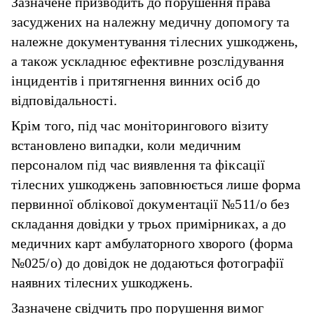
Зазначене призводить до порушення права
засуджених на належну медичну допомогу та
належне документування тілесних ушкоджень,
а також ускладнює ефективне розслідування
інцидентів і притягнення винних осіб до
відповідальності.
Крім того, під час моніторингового візиту
встановлено випадки, коли медичним
персоналом під час виявлення та фіксації
тілесних ушкоджень заповнюється лише форма
первинної облікової документації №511/о без
складання довідки у трьох примірниках, а до
медичних карт амбулаторного хворого (форма
№025/о) до довідок не додаються фотографії
наявних тілесних ушкоджень.
Зазначене свідчить про порушення вимог