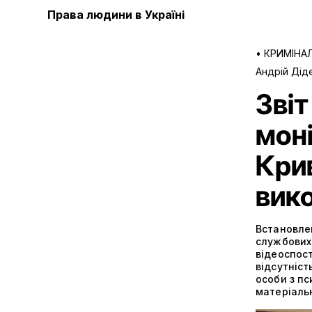
Права людини в Україні
•
КРИМІНА
Андрій Дід
Звіт
моні
Крив
вик
Встановлен
службових
відеоспос
відсутніст
особи з п
матеріаль