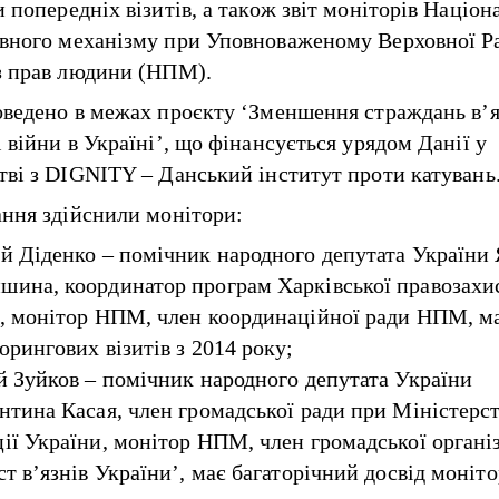
 попередніх візитів, а також звіт моніторів Націон
вного механізму при Уповноваженому Верховної Р
з прав людини (НПМ).
оведено в межах проєкту ‘Зменшення страждань в’я
 війни в Україні’, що фінансується урядом Данії у
тві з DIGNITY – Данський інститут проти катувань
ання здійснили монітори:
й Діденко – помічник народного депутата України
ина, координатор програм Харківської правозахи
, монітор НПМ, член координаційної ради НПМ, ма
орингових візитів з 2014 року;
й Зуйков – помічник народного депутата України
нтина Касая, член громадської ради при Міністерст
ії України, монітор НПМ, член громадської організ
ст в’язнів України’, має багаторічний досвід моніт