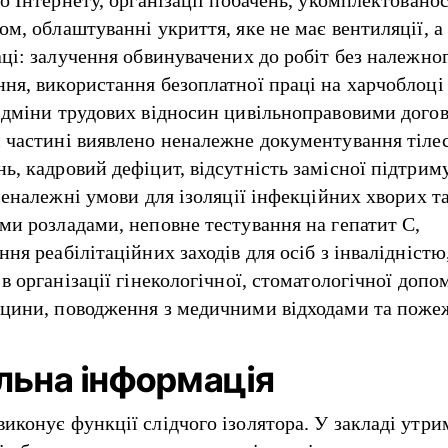
ом, облаштуванні укриття, яке не має вентиляції, а
аці: залучення обвинувачених до робіт без належно
ня, використання безоплатної праці на харчоблоці
ідміни трудових відносин цивільноправовими дого
 частині виявлено неналежне документування тіле
ь, кадровий дефіцит, відсутність замісної підтрим
неналежні умови для ізоляції інфекційних хворих та 
ми розладами, неповне тестування на гепатит C,
ня реабілітаційних заходів для осіб з інвалідністю
в організації гінекологічної, стоматологічної допо
цини, поводження з медичними відходами та поже
льна інформація
иконує функції слідчого ізолятора. У закладі утр