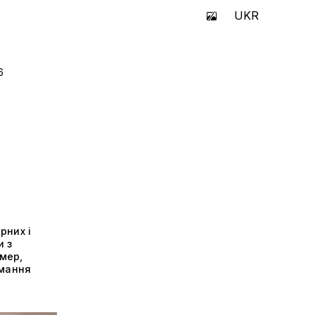
UKR
6
рних і
и з
мер,
имання