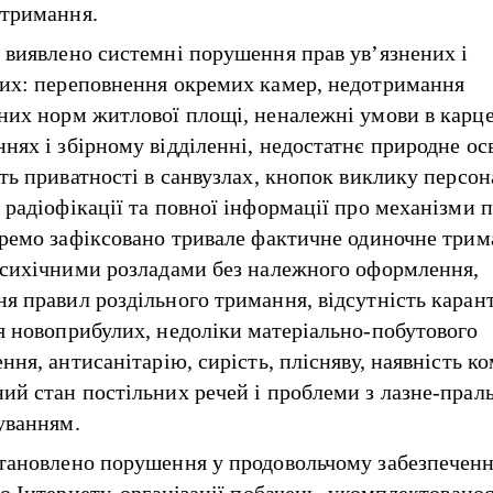
тримання.
 виявлено системні порушення прав ув’язнених і
их: переповнення окремих камер, недотримання
них норм житлової площі, неналежні умови в карц
нях і збірному відділенні, недостатнє природне ос
сть приватності в санвузлах, кнопок виклику персон
 радіофікації та повної інформації про механізми 
кремо зафіксовано тривале фактичне одиночне три
психічними розладами без належного оформлення,
я правил роздільного тримання, відсутність кара
я новоприбулих, недоліки матеріально-побутового
ння, антисанітарію, сирість, плісняву, наявність ко
ий стан постільних речей і проблеми з лазне-прал
уванням.
тановлено порушення у продовольчому забезпеченн
о Інтернету, організації побачень, укомплектованос