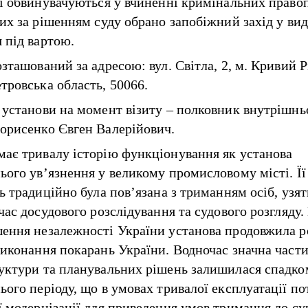
кі обвинувачуються у вчиненні кримінальних прав
ких за рішенням суду обрано запобіжний захід у вид
 під вартою.
зташований за адресою: вул. Світла, 2, м. Кривий Рі
тровська область, 50066.
 установи на момент візиту – полковник внутрішнь
орисенко Євген Валерійович.
ає тривалу історію функціонування як установа
ього ув’язнення у великому промисловому місті. Її
ь традиційно була пов’язана з триманням осіб, узят
час досудового розслідування та судового розгляду.
ення незалежності України установа продовжила р
виконання покарань України. Водночас значна части
уктури та планувальних рішень залишилася спадко
ього періоду, що в умовах тривалої експлуатації по
ї модернізації для приведення умов тримання до с