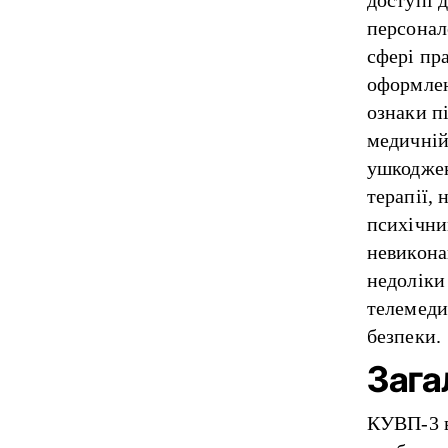
персонал
сфері пр
оформлен
ознаки п
медичній
ушкоджен
терапії, 
психічни
невиконан
недоліки 
телемеди
безпеки.
Зага
КУВП-3 в