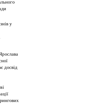
ального
ади
знів у
.
 Ярослава
сної
є досвід
ві
ації
орингових