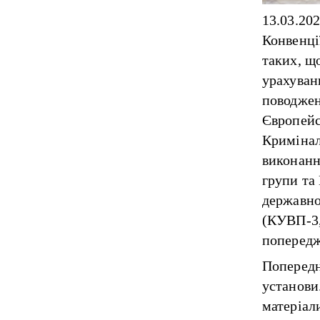
13.03.20
Конвенці
таких, щ
урахуван
поводжен
Європейсь
Кримінал
виконанн
групи та 
державно
(КУВП-3,
попередж
Поперед
установи
матеріал