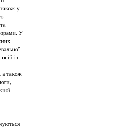
 також у
го
 та
ворами. У
сних
увальної
осіб із
, а також
моги,
жної
имуються