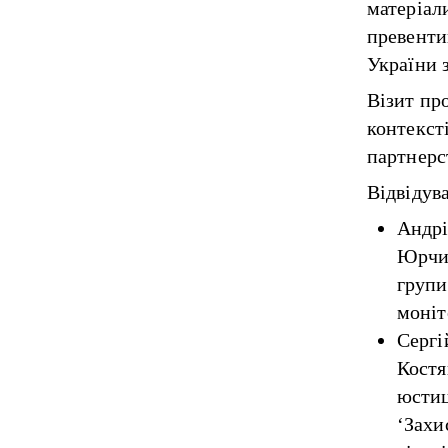
матеріали
превенти
України 
Візит пр
контексті
партнерс
Відвідув
Андрі
Юрчиш
групи
моніт
Сергі
Костя
юстиц
‘Захи