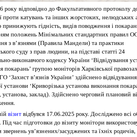
26 року відповідно до Факультативного протоколу д
ї проти катувань та інших жорстоких, нелюдських 
о принижують гідність, видів поводження і покаран
ням положень Мінімальних стандартних правил О
ня з в’язнями (Правила Мандели) та практики
кого суду з прав людини, на підставі статті 24
ьно-виконавчого кодексу України ‘Відвідування ус
я покарань’ групою моніторів Харківської правоза
ГО ‘Захист в’язнів України’ здійснено відвідування
ї установи ‘Криворізька установа виконання покар
 установа, заклад). Здійснено черговий плановий ві
ення.
ній
візит
відбувся 17.06.2025 року. Досліджено всі о
. Під час підготовки до візиту монітори використов
и звернень ув’язнених/засуджених та їхніх родичів,