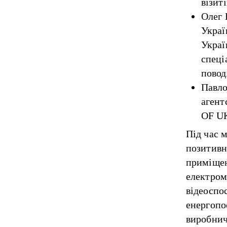
візиті
Олег 
Украї
Украї
спеці
повод
Павло
агент
OF U
Під час 
позитивн
приміщен
електром
відеоспо
енергопо
виробнич