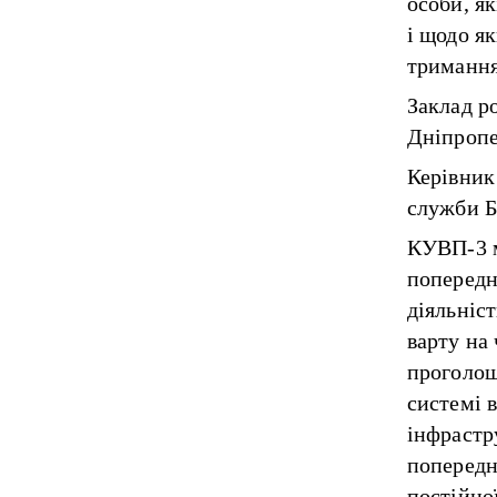
особи, я
і щодо я
тримання
Заклад ро
Дніпропе
Керівник
служби Б
КУВП-3 м
попередн
діяльніст
варту на 
проголош
системі 
інфрастр
попередн
постійно