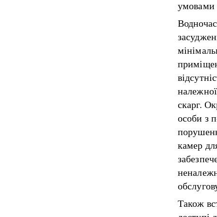
умовами 
Водночас
засуджен
мінімаль
приміщен
відсутні
належної
скарг. О
особи з 
порушенн
камер дл
забезпече
неналежн
обслугов
Також вс
доступі д