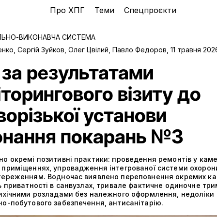
Про ХПГ
Теми
Спецпроєкти
ЛЬНО-ВИКОНАВЧА СИСТЕМА
енко, Сергій Зуйков, Олег Цвілий, Павло Федоров
,
11 травня 202
 за результатами
торингового візиту до
орізької установи
онання покарань №3
о окремі позитивні практики: проведення ремонтів у каме
 приміщеннях, упровадження інтегрованої системи охорон
тереженням. Водночас виявлено переповнення окремих ка
ь приватності в санвузлах, тривале фактичне одиночне тр
сихічними розладами без належного оформлення, недоліки
но-побутового забезпечення, антисанітарію.