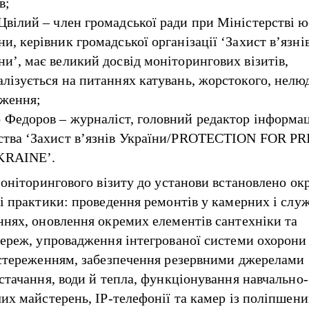
в;
Цвілий – член громадської ради при Міністерстві ю
ни, керівник громадської організації ‘Захист в’язні
ни’, має великий досвід моніторингових візитів,
алізується на питаннях катувань, жорстокого, нелю
ження;
 Федоров – журналіст, головний редактор інформа
ства ‘Захист в’язнів України/PROTECTION FOR P
KRAINE’.
моніторингового візиту до установи встановлено ок
і практики: проведення ремонтів у камерних і слу
нях, оновлення окремих елементів сантехніки та
ереж, упровадження інтегрованої системи охорони
стереженням, забезпечення резервними джерелами
стачання, води й тепла, функціонування навчально-
их майстерень, IP-телефонії та камер із поліпшен