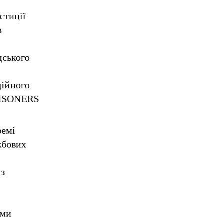
стиції
в
дського
ційного
RISONERS
ремі
жбових
 з
ими