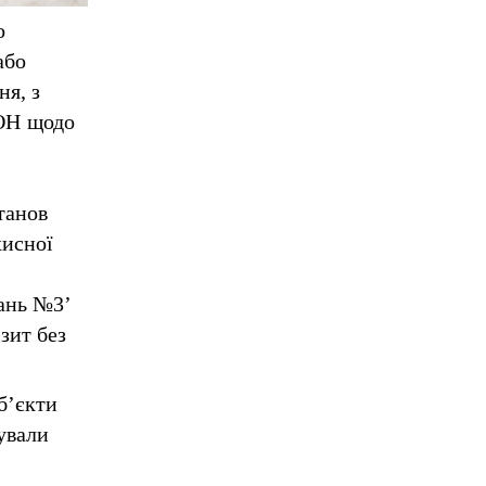
о
або
ня, з
ОН щодо
танов
хисної
ань №3’
зит без
б’єкти
ували