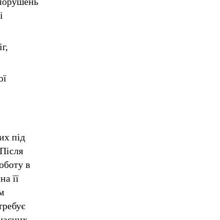
опорушень
і
г,
ої
их під
 Після
оботу в
на її
м
требує
учасних