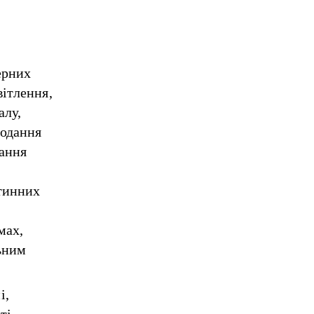
ерних
вітлення,
алу,
подання
мання
нтинних
мах,
ьним
і,
ті