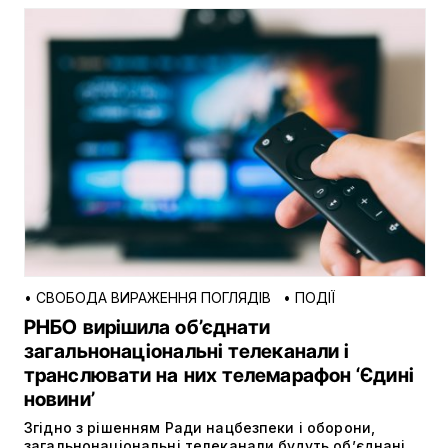
•
СВОБОДА ВИРАЖЕННЯ ПОГЛЯДІВ
•
ПОДІЇ
РНБО вирішила об’єднати
загальнонаціональні телеканали і
транслювати на них телемарафон ‘Єдині
новини’
Згідно з рішенням Ради нацбезпеки і оборони,
загальнонаціональні телеканали будуть об’єднані