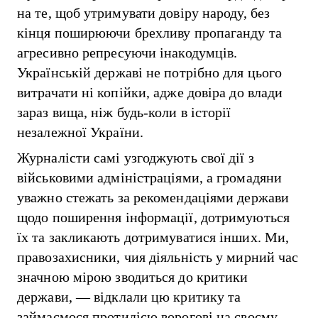
на те, щоб утримувати довіру народу, без
кінця поширюючи брехливу пропаганду та
агресивно репресуючи інакодумців.
Українській державі не потрібно для цього
витрачати ні копійки, адже довіра до влади
зараз вища, ніж будь-коли в історії
незалежної України.
Журналісти самі узгоджують свої дії з
військовими адміністраціями, а громадяни
уважно стежать за рекомендаціями держави
щодо поширення інформації, дотримуються
їх та закликають дотримуватися інших. Ми,
правозахисники, чия діяльність у мирний час
значною мірою зводиться до критики
держави, — відклали цю критику та
займаємося протидією ворогові на своєму