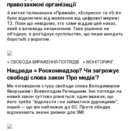
правозахисні організації
4 квітня телеканали «Прямий», «Еспресо» та «5-й»
були відключені від мовлення від цифрової мережі
Т2. Поки що невідомо, хто саме віддав цей наказ,
який є вочевидь незаконним. Таке рішення не
об’єднує, а роз’єднує суспільство, що лише шкодить
боротьбі з ворогом.
•
СВОБОДА ВИРАЖЕННЯ ПОГЛЯДІВ
•
МОНІТОРИНГ
Нацрада = Роскомнадзор? Чи загрожує
свободі слова закон ‘Про медіа’?
Ми поговорили з гуру свободи слова Володимиром
Яворським і Всеволодом Речицьким. Їхні погляди на
новий закон суттєво різняться: один вважає, що
його треба “відкласти і не займатися дурницями”,
інший — що він наближає до ЄС. Проте обидва
відзначають значні ризики для ЗМІ.