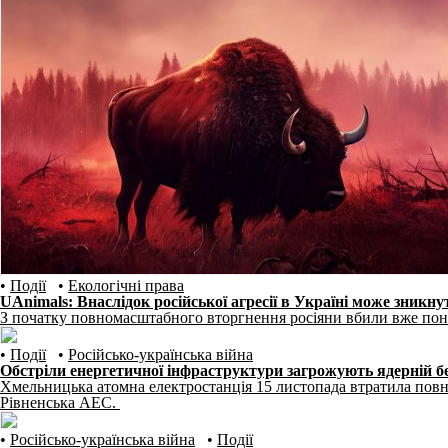
•
Події
•
Екологічні права
UAnimals: Внаслідок російської агресії в Україні може зникну
З початку повномасштабного вторгнення росіяни вбили вже пона
•
Події
•
Російсько-українська війна
Обстріли енергетичної інфраструктури загрожують ядерній
Хмельницька атомна електростанція 15 листопада втратила повний
Рівненська АЕС.
•
Російсько-українська війна
•
Події