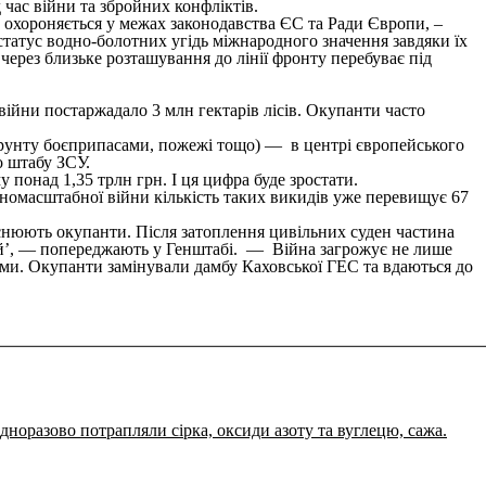
 час війни та збройних конфліктів.
а охороняється у межах законодавства ЄС та Ради Європи, –
татус водно-болотних угідь міжнародного значення завдяки їх
через близьке розташування до лінії фронту перебуває під
війни постаржадало 3 млн гектарів лісів. Окупанти часто
 ґрунту боєприпасами, пожежі тощо) — в центрі європейського
го штабу ЗСУ.
 понад 1,35 трлн грн. І ця цифра буде зростати.
вномасштабної війни кількість таких викидів уже перевищує 67
снюють окупанти. Після затоплення цивільних суден частина
ий’, — попереджають у Генштабі. — Війна загрожує не лише
ми. Окупанти замінували дамбу Каховської ГЕС та вдаються до
еодноразово потрапляли сірка, оксиди азоту та вуглецю, сажа.