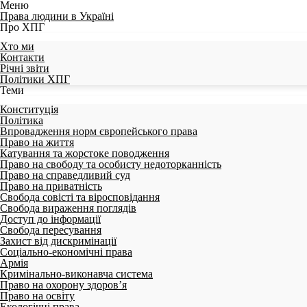
Меню
Права людини в Україні
Про ХПГ
Хто ми
Контакти
Річні звіти
Політики ХПГ
Теми
Конституція
Політика
Впровадження норм європейського права
Право на життя
Катування та жорстоке поводження
Право на свободу та особисту недоторканність
Право на справедливий суд
Право на приватність
Свобода совісті та віросповідання
Свобода вираження поглядів
Доступ до інформації
Свобода пересування
Захист від дискримінації
Соціально-економічні права
Армія
Кримінально-виконавча система
Право на охорону здоров’я
Право на освіту
Екологічні права