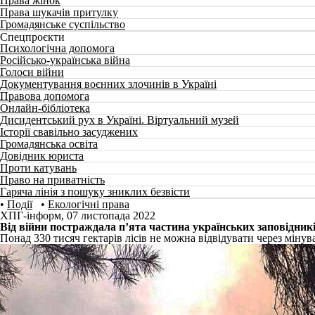
Права жінок
Права шукачів притулку
Громадянське суспільство
Спецпроєкти
Психологічна допомога
Російсько-українська війна
Голоси війни
Документування воєнних злочинів в Україні
Правова допомога
Онлайн-бібліотека
Дисидентський рух в Україні. Віртуальний музей
Історії свавільно засуджених
Громадянська освіта
Довідник юриста
Проти катувань
Право на приватність
Гаряча лінія з пошуку зниклих безвісти
•
Події
•
Екологічні права
ХПГ-інформ
,
07 листопада 2022
Від війни постраждала п’ята частина українських заповідник
Понад 330 тисяч гектарів лісів не можна відвідувати через міну