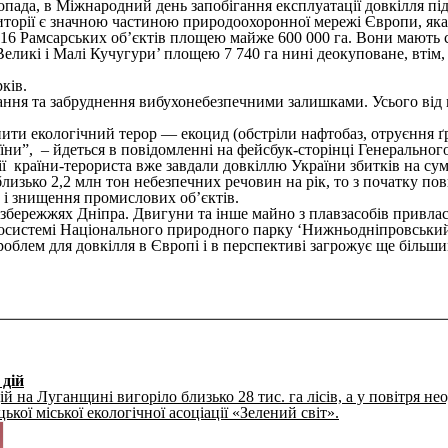
опада, в Міжнародний день запобігання експлуатації довкілля під
риторії є значною частиною природоохоронної мережі Європи, як
16 Рамсарських об’єктів площею майже 600 000 га. Вони мають с
еликі і Малі Кучугури’ площею 7 740 га нині деокуповане, втім, 
рків.
вання та забруднення вибухонебезпечними залишками. Усього від 
инити екологічний терор — екоцид (обстріли нафтобаз, отруєння
аїни”, – йдеться в повідомленні на фейсбук-сторінці Генерально
ї країни-терориста вже завдали довкіллю України збитків на суму
изько 2,2 млн тон небезпечних речовин на рік, то з початку по
 і знищення промислових об’єктів.
узбережжях Дніпра. Двигуни та інше майно з плавзасобів привла
 екосистемі Національного природного парку ‘Нижньодніпровськ
блем для довкілля в Європі і в перспективі загрожує ще більши
 дій
ій на Луганщині вигоріло близько 28 тис. га лісів, а у повітря н
ої міської екологічної асоціації «Зелений світ».