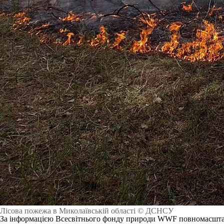
Лісова пожежа в Миколаївській області © ДСНСУ
За інформацією Всесвітнього фонду природи WWF повномасштаб