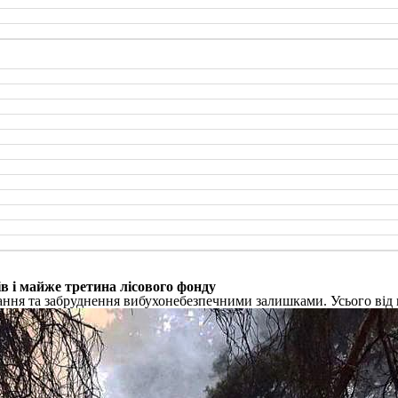
ів і майже третина лісового фонду
вання та забруднення вибухонебезпечними залишками. Усього від в