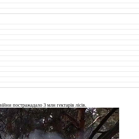
ійни постражадало 3 млн гектарів лісів.