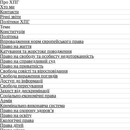
Про ХПГ
Хто ми
Контакти
Річні звіти
Політики ХПГ
Теми
Конституція
Політика
Впровадження норм європейського права
Право на життя
Катування та жорстоке поводження
Право на свободу та особисту недоторканність
Право на справедливий суд
Право на приватність
Свобода совісті та віросповідання
Свобода вираження поглядів
Доступ до інформації
Свобода пересування
Захист від дискримінації
Соціально-економічні права
Армія
Кримінально-виконавча система
Право на охорону здоров’я
Право на освіту
Екологічні права
Права дітей