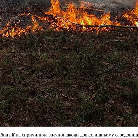
на війна спричинила значної шкоди довколишньому середовищу