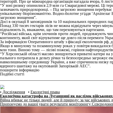
територій. Про це міжнародна організація нагадала вчора, 6 лист
“У зоні ризику опинилися 2,9 млн га Смарагдової мережі. Ці те
зазначають природохоронці. – Під загрозою знищення перебуває 
унікальному біорізноманіттю. Водно-болотне угіддя ‘Архіпелаг В
загрозою знищення”.
Досі в окупації 8 заповідників та 10 національних природних па
Понад 330 тисяч гектарів лісів не можна відвідувати через міну
підпалюють їх, вважаючи, що там переховуються партизани.
“Російські війська, крім злочинів проти людей, продовжують ч
континенту, який світ відчуватиме ще довго після перемоги Укр
За інформацією Оперативного штабу з фіксації екозлочинів рф, ді
Якщо в минулому та позаминулому роках у повітря викидалося бл
млн тонн. Виною тому — лісові пожежі, горіння нафтопродуктів
“У Херсонській області масово знищуються приватні катери на 
пального потрапила в дельту річки та безпосередньо загрожує
навколишньому середовищу України, а вже спричинила низку про
ядерного шантажу на окупованій Запорізькій АЕС”.
поширити інформацію
Подібні статті
•
Дослідження
•
Екологічні права
Екологічна катастрофа на Луганщині як наслідок військових
Війна вбиває не тільки людей, але й природу: за час військових д
Пропонуємо до вашої уваги результати моніторингу Сєвєродонецьк