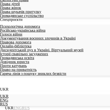
Права дітей
Права жінок
Права шукачів притулку
Громадянське суспільство
Спецпроєкти
Психологічна допомога
Російсько-українська війна
Голоси війни
Документування воєнних злочинів в Україні
Правова допомога
Онлайн-бібліотека
Дисидентський рух в Україні. Віртуальний музей
Історії свавільно засуджених
Громадянська освіта
Довідник юриста
Проти катувань
Право на приватність
Гаряча лінія з пошуку зниклих безвісти
UKR
UKR
ENG
RUS
UKR
ENG
RUS