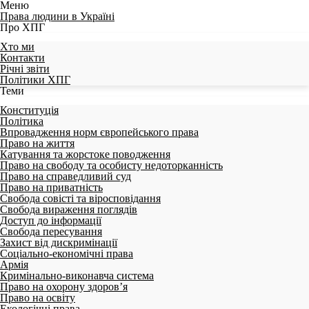
Меню
Права людини в Україні
Про ХПГ
Хто ми
Контакти
Річні звіти
Політики ХПГ
Теми
Конституція
Політика
Впровадження норм європейського права
Право на життя
Катування та жорстоке поводження
Право на свободу та особисту недоторканність
Право на справедливий суд
Право на приватність
Свобода совісті та віросповідання
Свобода вираження поглядів
Доступ до інформації
Свобода пересування
Захист від дискримінації
Соціально-економічні права
Армія
Кримінально-виконавча система
Право на охорону здоров’я
Право на освіту
Екологічні права