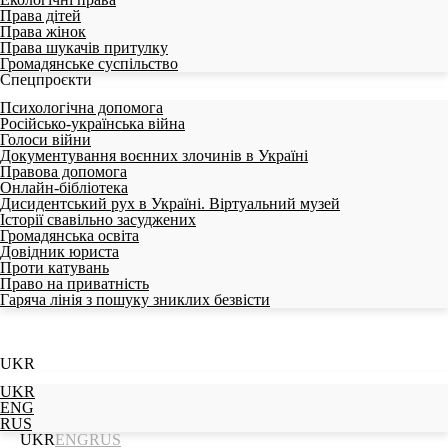
Права дітей
Права жінок
Права шукачів притулку
Громадянське суспільство
Спецпроєкти
Психологічна допомога
Російсько-українська війна
Голоси війни
Документування воєнних злочинів в Україні
Правова допомога
Онлайн-бібліотека
Дисидентський рух в Україні. Віртуальний музей
Історії свавільно засуджених
Громадянська освіта
Довідник юриста
Проти катувань
Право на приватність
Гаряча лінія з пошуку зниклих безвісти
UKR
UKR
ENG
RUS
UKR
ENG
RUS