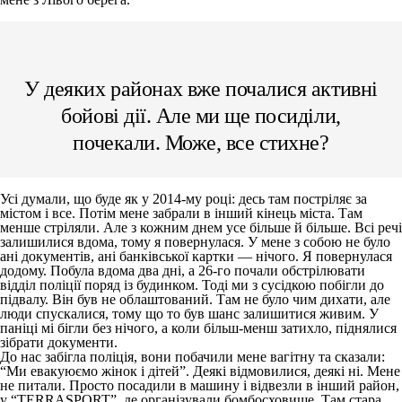
У деяких районах вже почалися активні
бойові дії. Але ми ще посиділи,
почекали. Може, все стихне?
Усі думали, що буде як у 2014-му році: десь там постріляє за
містом і все. Потім мене забрали в інший кінець міста. Там
менше стріляли. Але з кожним днем усе більше й більше. Всі речі
залишилися вдома, тому я повернулася. У мене з собою не було
ані документів, ані банківської картки — нічого. Я повернулася
додому. Побула вдома два дні, а 26-го почали обстрілювати
відділ поліції поряд із будинком. Тоді ми з сусідкою побігли до
підвалу. Він був не облаштований. Там не було чим дихати, але
люди спускалися, тому що то був шанс залишитися живим. У
паніці мі бігли без нічого, а коли більш-менш затихло, піднялися
зібрати документи.
До нас забігла поліція, вони побачили мене вагітну та сказали:
“Ми евакуюємо жінок і дітей”. Деякі відмовилися, деякі ні. Мене
не питали. Просто посадили в машину і відвезли в інший район,
у “TERRASPORT”, де організували бомбосховище. Там стара