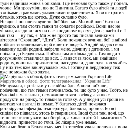
туди надійшла жінка з опіками. І це немовля було також у попелі,
чорне. Ми зрозуміли, що це її дитина. Багато було дітей та людей
з опіками, травмами, уламковими пораненнями. Хтось втратив
батьків, хтось ще когось. Дуже складно було.
Невдовзі почалися вуличні бої біля нас. Ми вийшли 16-го на
вулицю, а там стоять танки та солдати російські. Вони нас не
чіпали, але дивилися на нас з подивом: що тут діти є, вагітні є. І
ми такі — ну так, є. Ми ж не просто так писали великими
літерами “Сховище”, “Діти”. Коли почалися вуличні бої, знайомі
побігли за машинами, щоб вивезти людей. Андрій віддав свою
машину одній родині, забрали мене, дівчину з дитиною, і ми
поїхали до Бердянська. Побули там декілька днів. Там люди з
розумінням ставилися до всіх. З'явився зв'язок, ми знайшли
родину, вони нас прихистили, нагодували, дали одяг хоч якийсь.
І у них теж вже закінчувалась їжа. І готівку в Бердянську теж
вже не можна було зняти.
Маріуполь в облозі, фото: телеграм-канал "Украина Life"
Ми думали, що тільки у нас війна йде. А коли виїхали,
побачили, що там тільки починалось, те, що було у нас. Тобто, не
було їжі в магазинах, неможливо зняти готівку, а якщо є
продукти на ринку, то тільки за готівку. А у людей усі гроші на
картках чи взагалі їх немає. У багатьох дітей почалася
ротавірусна інфекція: температура, блювота, пронос. Бо всі
сиділи по підвалах, хтось із тваринами. Іноді були такі ночі, що
ти не звертаєш уваги на обстріли, а хапаєш дітей і намагаєшся їх
відпоїти, привести до тями. Бо лікарів уже немає.
Коли ми були в Бердянську, мені зателефонувала подружка, вона