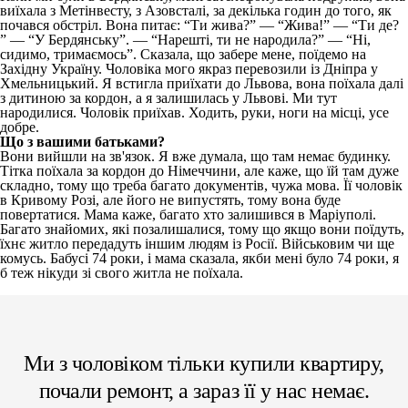
виїхала з Метінвесту, з Азовсталі, за декілька годин до того, як
почався обстріл. Вона питає: “Ти жива?” — “Жива!” — “Ти де?
” — “У Бердянську”. — “Нарешті, ти не народила?” — “Ні,
сидимо, тримаємось”. Сказала, що забере мене, поїдемо на
Західну Україну. Чоловіка мого якраз перевозили із Дніпра у
Хмельницький. Я встигла приїхати до Львова, вона поїхала далі
з дитиною за кордон, а я залишилась у Львові. Ми тут
народилися. Чоловік приїхав. Ходить, руки, ноги на місці, усе
добре.
Що з вашими батьками?
Вони вийшли на зв'язок. Я вже думала, що там немає будинку.
Тітка поїхала за кордон до Німеччини, але каже, що їй там дуже
складно, тому що треба багато документів, чужа мова. Її чоловік
в Кривому Розі, але його не випустять, тому вона буде
повертатися. Мама каже, багато хто залишився в Маріуполі.
Багато знайомих, які позалишалися, тому що якщо вони поїдуть,
їхнє житло передадуть іншим людям із Росії. Військовим чи ще
комусь. Бабусі 74 роки, і мама сказала, якби мені було 74 роки, я
б теж нікуди зі свого житла не поїхала.
Ми з чоловіком тільки купили квартиру,
почали ремонт, а зараз її у нас немає.