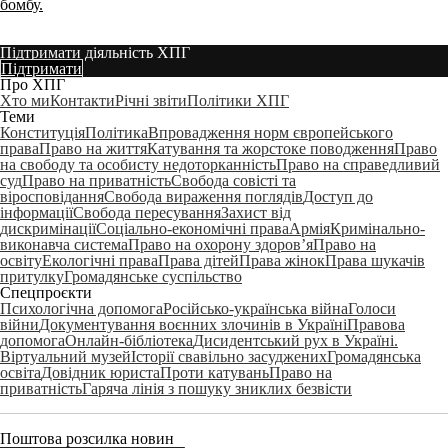
бомбу.
Підтримати діяльність ХПГ
Підтримати
Про ХПГ
Хто ми
Контакти
Річні звіти
Політики ХПГ
Теми
Конституція
Політика
Впровадження норм європейського
права
Право на життя
Катування та жорстоке поводження
Право
на свободу та особисту недоторканність
Право на справедливий
суд
Право на приватність
Свобода совісті та
віросповідання
Свобода вираження поглядів
Доступ до
інформації
Свобода пересування
Захист від
дискримінації
Соціально-економічні права
Армія
Кримінально-
виконавча система
Право на охорону здоров’я
Право на
освіту
Екологічні права
Права дітей
Права жінок
Права шукачів
притулку
Громадянське суспільство
Спецпроєкти
Психологічна допомога
Російсько-українська війна
Голоси
війни
Документування воєнних злочинів в Україні
Правова
допомога
Онлайн-бібліотека
Дисидентський рух в Україні.
Віртуальний музей
Історії свавільно засуджених
Громадянська
освіта
Довідник юриста
Проти катувань
Право на
приватність
Гаряча лінія з пошуку зниклих безвісти
Поштова розсилка новин