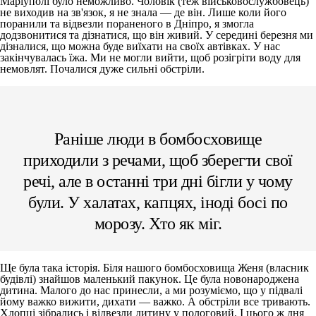
Маріуполі було неможливо. Чоловік (теж військовослужбовець)
не виходив на зв'язок, я не знала — де він. Лише коли його
поранили та відвезли пораненого в Дніпро, я змогла
додзвонитися та дізнатися, що він живий. У середині березня ми
дізналися, що можна буде виїхати на своїх автівках. У нас
закінчувалась їжа. Ми не могли вийти, щоб розігріти воду для
немовлят. Почалися дуже сильні обстріли.
Раніше люди в бомбосховище
приходили з речами, щоб зберегти свої
речі, але в останні три дні бігли у чому
були. У халатах, капцях, іноді босі по
морозу. Хто як міг.
Ще була така історія. Біля нашого бомбосховища Женя (власник
будівлі) знайшов маленький пакунок. Це була новонароджена
дитина. Малого до нас принесли, а ми розуміємо, що у підвалі
йому важко вижити, дихати — важко. А обстріли все тривають.
Хлопці зібрались і відвезли дитину у пологовий. І цього ж дня