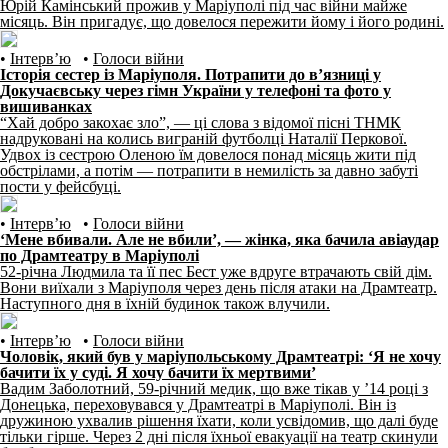
Юрій Камінський прожив у Маріуполі під час війни майже
місяць. Він пригадує, що довелося пережити йому і його родині.
•
Інтерв’ю
•
Голоси війни
Історія сестер із Маріуполя. Потрапити до в’язниці у
Докучаєвську через гімн України у телефоні та фото у
вишиванках
“Хай добро закохає зло”, — ці слова з відомої пісні ТНМК
надруковані на колись виграній футболці Наталії Перкової.
Удвох із сестрою Оленою їм довелося понад місяць жити під
обстрілами, а потім — потрапити в немилість за давно забуті
пости у фейсбуці.
•
Інтерв’ю
•
Голоси війни
‘Мене вбивали. Але не вбили’, — жінка, яка бачила авіаудар
по Драмтеатру в Маріуполі
52-річна Людмила та її пес Бест уже вдруге втрачають свій дім.
Вони виїхали з Маріуполя через день після атаки на Драмтеатр.
Наступного дня в їхній будинок також влучили.
•
Інтерв’ю
•
Голоси війни
Чоловік, який був у маріупольському Драмтеатрі: ‘Я не хочу
бачити їх у суді. Я хочу бачити їх мертвими’
Вадим Заболотний, 59-річний медик, що вже тікав у ’14 році з
Донецька, переховувався у Драмтеатрі в Маріуполі. Він із
дружиною ухвалив рішення їхати, коли усвідомив, що далі буде
тільки гірше. Через 2 дні після їхньої евакуації на театр скинули