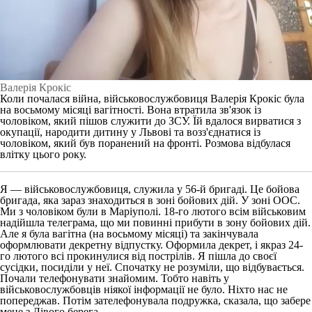
Валерія Крокіс
Коли почалася війна, військовослужбовиця Валерія Крокіс була
на восьмому місяці вагітності. Вона втратила зв'язок із
чоловіком, який пішов служити до ЗСУ. Їй вдалося вирватися з
окупації, народити дитину у Львові та возз'єднатися із
чоловіком, який був поранений на фронті. Розмова відбулася
влітку цього року.
Я — військовослужбовиця, служила у 56-й бригаді. Це бойова
бригада, яка зараз знаходиться в зоні бойових дій. У зоні ООС.
Ми з чоловіком були в Маріуполі. 18-го лютого всім військовим
надійшла телеграма, що ми повинні прибути в зону бойових дій.
Але я була вагітна (на восьмому місяці) та закінчувала
оформлювати декретну відпустку. Оформила декрет, і якраз 24-
го лютого всі прокинулися від пострілів. Я пішла до своєї
сусідки, посиділи у неї. Спочатку не розуміли, що відбувається.
Почали телефонувати знайомим. Тобто навіть у
військовослужбовців ніякої інформації не було. Ніхто нас не
попереджав. Потім зателефонувала подружка, сказала, що забере
мене з Лівого берега.