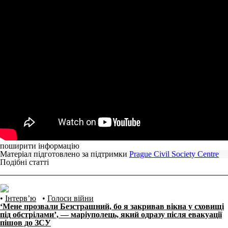
поширити інформацію
Матеріал підготовлено за підтримки
Prague Civil Society Centre
Подібні статті
•
Інтерв’ю
•
Голоси війни
‘Мене прозвали Безстрашний, бо я закривав вікна у сховищі
під обстрілами’, — маріуполець, який одразу після евакуації
пішов до ЗСУ