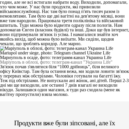
годин, але не всі встигали набрати воду. Виходили, допомагали,
хто чим може. У нас були продукти, які привозили
військовослужбовці. Нас там було понад п'ять тисяч разом із
немовлятами. Там було ще дві вагітні на дев'ятому місяці, вони
вже там народили. Працювала третя поліклініка та військовий
шпиталь. Туди можна було відвезти одразу після пологів. Нам
допомагав Євген (власник будівлі) та інші. Доки ще був інтернет,
вони підтримували зв'язок із усіма. І намагалися знайти хоч
якийсь вихід, щоб можна було виїхати. Ми сиділи, щодня
чекали, що зроблять коридор. Але марно.
Маріуполь в облозі, фото: телеграм-канал "Украина Life"
Зв'язок почав з'являтися біля “1000 дрібниць”, біля великого
офісу Київстар. Там була остання вежа, ми ходили ловити зв'язок
у перервах між обстрілами. Чоловіки готували на багатті їжу.
Теж під обстрілами. Не випускали ані жінок, ані дітей. Перші 2-3
дні ми ще виходили, але останні 7 днів взагалі не виходили
нікуди. Залишався один магазин, я туди раз сходила (мене як
вагітну пропустили) взяла молоко.
Продукти вже були зіпсовані, але їх