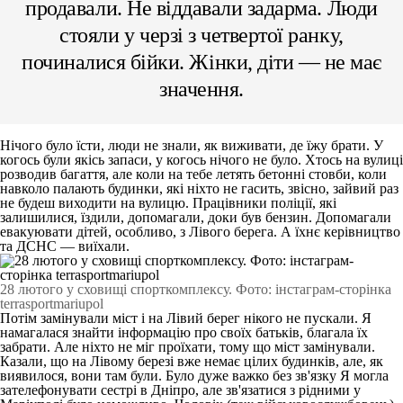
продавали. Не віддавали задарма. Люди
стояли у черзі з четвертої ранку,
починалися бійки. Жінки, діти — не має
значення.
Нічого було їсти, люди не знали, як виживати, де їжу брати. У
когось були якісь запаси, у когось нічого не було. Хтось на вулиці
розводив багаття, але коли на тебе летять бетонні стовби, коли
навколо палають будинки, які ніхто не гасить, звісно, зайвий раз
не будеш виходити на вулицю. Працівники поліції, які
залишилися, їздили, допомагали, доки був бензин. Допомагали
евакуювати дітей, особливо, з Лівого берега. А їхнє керівництво
та ДСНС — виїхали.
28 лютого у сховищі спорткомплексу. Фото: інстаграм-сторінка
terrasportmariupol
Потім замінували міст і на Лівий берег нікого не пускали. Я
намагалася знайти інформацію про своїх батьків, благала їх
забрати. Але ніхто не міг проїхати, тому що міст замінували.
Казали, що на Лівому березі вже немає цілих будинків, але, як
виявилося, вони там були. Було дуже важко без зв'язку Я могла
зателефонувати сестрі в Дніпро, але зв'язатися з рідними у