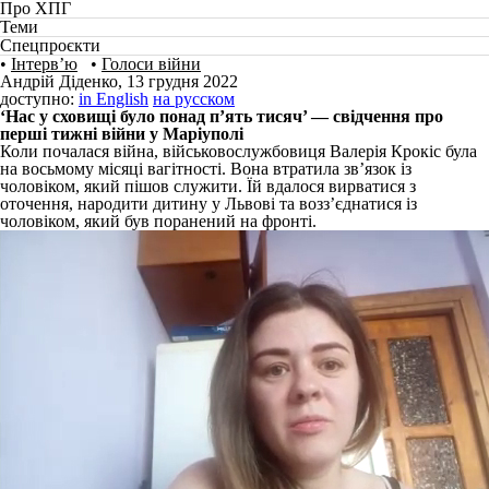
Про ХПГ
Теми
Спецпроєкти
•
Інтерв’ю
•
Голоси війни
Андрій Діденко
,
13 грудня 2022
доступно:
in English
на русском
‘Нас у сховищі було понад п’ять тисяч’ — свідчення про
перші тижні війни у Маріуполі
Коли почалася війна, військовослужбовиця Валерія Крокіс була
на восьмому місяці вагітності. Вона втратила зв’язок із
чоловіком, який пішов служити. Їй вдалося вирватися з
оточення, народити дитину у Львові та возз’єднатися із
чоловіком, який був поранений на фронті.