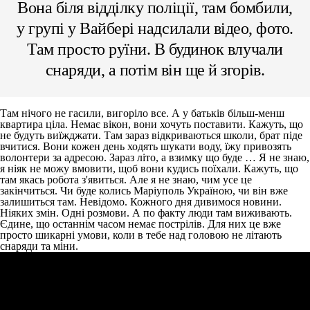
Вона біля відділку поліції, там бомбили,
у групі у Вайбері надсилали відео, фото.
Там просто руїни. В будинок влучали
снаряди, а потім він ще й згорів.
Там нічого не гасили, вигоріло все. А у батьків більш-менш
квартира ціла. Немає вікон, вони хочуть поставити. Кажуть, що
не будуть виїжджати. Там зараз відкриваються школи, брат піде
вчитися. Вони кожен день ходять шукати воду, їжу привозять
волонтери за адресою. Зараз літо, а взимку що буде … Я не знаю,
я ніяк не можу вмовити, щоб вони кудись поїхали. Кажуть, що
там якась робота з'явиться. Але я не знаю, чим усе це
закінчиться. Чи буде колись Маріуполь Україною, чи він вже
залишиться там. Невідомо. Кожного дня дивимося новини.
Ніяких змін. Одні розмови. А по факту люди там виживають.
Єдине, що останнім часом немає пострілів. Для них це вже
просто шикарні умови, коли в тебе над головою не літають
снаряди та міни.