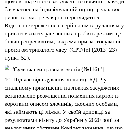
щодо конкретного засудженого повинно завжди
базуватися на індивідуальній оцінці реальних
ризиків і має регулярно переглядатися.
Відеоспостереження є серйозним втручанням у
приватне життя ув’язнених і робить режим ще
більш репресивним, зокрема при застосуванні
протягом тривалого часу. (CPT/Inf (2013) 23)
пункт 52).
10. Під час відвідування дільниці КДіР у
спальному приміщенні на ліжках засуджених
встановлено розміщення поіменних карток із
коротким описом злочинів, скоєних особами,
які займають ці ліжка. У своїй доповіді за
результатами візиту до України у 2020 році за
аналогічних обставин Комітет зазначив, що цю