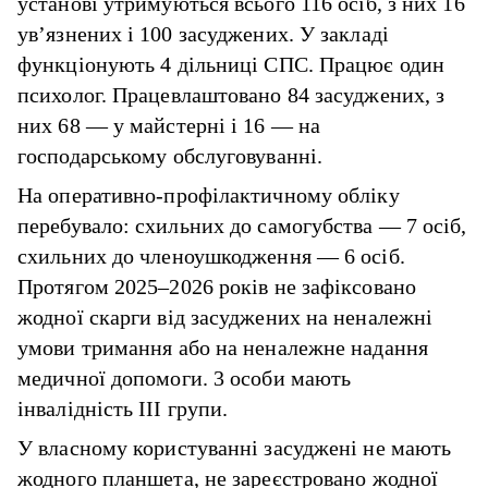
установі утримуються всього 116 осіб, з них 16
ув’язнених і 100 засуджених. У закладі
функціонують 4 дільниці СПС. Працює один
психолог. Працевлаштовано 84 засуджених, з
них 68 — у майстерні і 16 — на
господарському обслуговуванні.
На оперативно-профілактичному обліку
перебувало: схильних до самогубства — 7 осіб,
схильних до членоушкодження — 6 осіб.
Протягом 2025–2026 років не зафіксовано
жодної скарги від засуджених на неналежні
умови тримання або на неналежне надання
медичної допомоги. 3 особи мають
інвалідність III групи.
У власному користуванні засуджені не мають
жодного планшета, не зареєстровано жодної