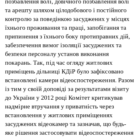
позбавлення волі, довічного позбавлення волі
та арешту шляхом цілодобового і постійного
контролю за поведінкою засуджених у місцях
їхнього проживання та праці, запобігання та
припинення з їхнього боку протиправних дій,
забезпечення вимог ізоляції засуджених та
безпеки персоналу установ виконання
покарань. Так, під час огляду житлових
приміщень дільниці КДіР було зафіксовано
встановлені камери відеоспостереження. Разом
із тим у своїй доповіді за результатами візиту
до України у 2012 році Комітет критикував
надмірне втручання у приватність через
встановлення у житлових приміщеннях
засуджених відеокамер та зазначав, що будь-
яке рішення застосовувати відеоспостереження