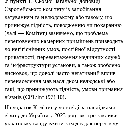
У пункті 13 Сьомої Загальної доповіді
Європейського комітету із запобігання
катуванням та нелюдському або такому, що
принижує гідність, поводженню чи покаранню
(далі — Комітет) зазначено, що проблема
переповнених камерних приміщень призводить
до негігієнічних умов, постійної відсутності
приватності, перевантаження медичних служб
та інфраструктури установи, а також зроблено
висновок, що доволі часто негативний вплив
перенаселення мав наслідком нелюдські або
такі, що принижують гідність, умови тримання
в’язнів (CPT/Inf (97) 10).
На додаток Комітет у доповіді за наслідками
візиту до України у 2023 році вкотре закликає
українську владу вжити заходів для перегляду