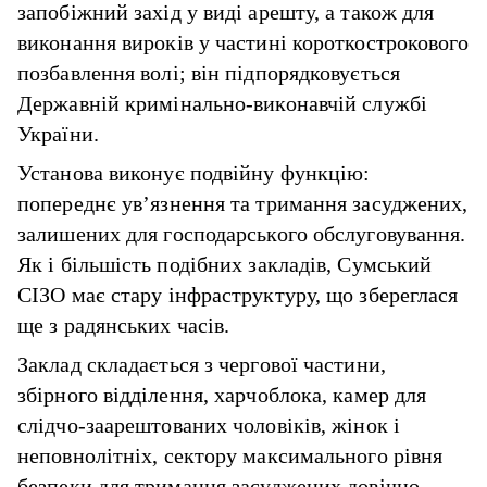
запобіжний захід у виді арешту, а також для
виконання вироків у частині короткострокового
позбавлення волі; він підпорядковується
Державній кримінально-виконавчій службі
України.
Установа виконує подвійну функцію:
попереднє ув’язнення та тримання засуджених,
залишених для господарського обслуговування.
Як і більшість подібних закладів, Сумський
СІЗО має стару інфраструктуру, що збереглася
ще з радянських часів.
Заклад складається з чергової частини,
збірного відділення, харчоблока, камер для
слідчо-заарештованих чоловіків, жінок і
неповнолітніх, сектору максимального рівня
безпеки для тримання засуджених довічно,