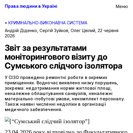
Права людини в Україні
Меню
•
КРИМІНАЛЬНО-ВИКОНАВЧА СИСТЕМА
Андрій Діденко, Сергій Зуйков, Олег Цвілий
,
22 червня
2026
Звіт за результатами
моніторингового візиту до
Сумського слідчого ізолятора
У СІЗО проведено ремонтні роботи в окремих
приміщеннях. Водночас виявлено низку порушень,
зокрема: недотримання норми житлової площі,
неналежне облаштування санвузлів, неналежні
матеріально-побутові умови, некомплект персоналу.
Також наявні численні недоліки в організації
медичного забезпечення.
23.04.2026 року відповідно до Факультативного