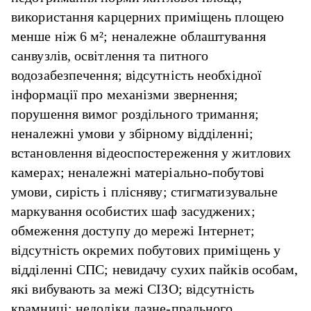
використання карцерних приміщень площею
менше ніж 6 м²; неналежне облаштування
санвузлів, освітлення та питного
водозабезпечення; відсутність необхідної
інформації про механізми звернення;
порушення вимог роздільного тримання;
неналежні умови у збірному відділенні;
встановлення відеоспостереження у житлових
камерах; неналежні матеріально-побутові
умови, сирість і плісняву; стигматизувальне
маркування особистих шаф засуджених;
обмеження доступу до мережі Інтернет;
відсутність окремих побутових приміщень у
відділенні СПС; невидачу сухих пайків особам,
які вибувають за межі СІЗО; відсутність
крамниці; недоліки лазне-прального