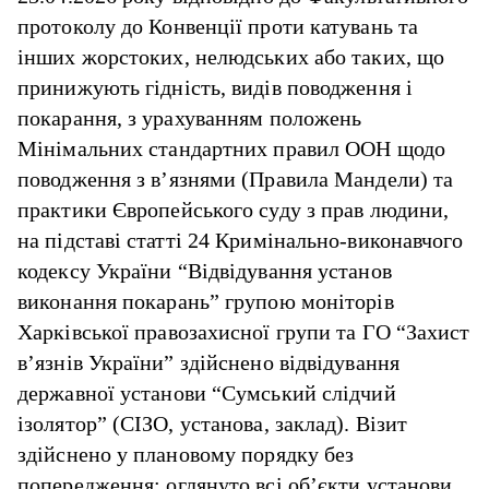
протоколу до Конвенції проти катувань та
інших жорстоких, нелюдських або таких, що
принижують гідність, видів поводження і
покарання, з урахуванням положень
Мінімальних стандартних правил ООН щодо
поводження з в’язнями (Правила Мандели) та
практики Європейського суду з прав людини,
на підставі статті 24 Кримінально-виконавчого
кодексу України “Відвідування установ
виконання покарань” групою моніторів
Харківської правозахисної групи та ГО “Захист
в’язнів України” здійснено відвідування
державної установи “Сумський слідчий
ізолятор” (СІЗО, установа, заклад). Візит
здійснено у плановому порядку без
попередження; оглянуто всі об’єкти установи.