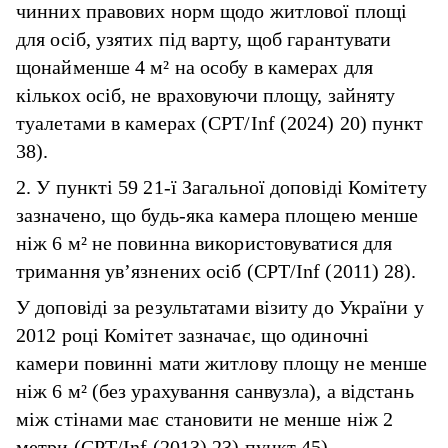
чинних правових норм щодо житлової площі
для осіб, узятих під варту, щоб гарантувати
щонайменше 4 м² на особу в камерах для
кількох осіб, не враховуючи площу, зайняту
туалетами в камерах (CPT/Inf (2024) 20) пункт
38).
2. У пункті 59 21-ї Загальної доповіді Комітету
зазначено, що будь-яка камера площею менше
ніж 6 м² не повинна використовуватися для
тримання ув’язнених осіб (CPT/Inf (2011) 28).
У доповіді за результатами візиту до України у
2012 році Комітет зазначає, що одиночні
камери повинні мати житлову площу не менше
ніж 6 м² (без урахування санвузла), а відстань
між стінами має становити не менше ніж 2
метри (CPT/Inf (2013) 23) пункт 45).