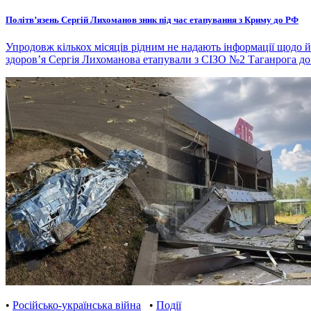
Політвʼязень Сергій Лихоманов зник під час етапування з Криму до РФ
Упродовж кількох місяців рідним не надають інформації щодо 
здоров’я Сергія Лихоманова етапували з СІЗО №2 Таганрога до
•
Російсько-українська війна
•
Події