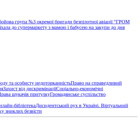
 бойова група №3 окремої бригади безпілотної авіації “ГРОМ
їхала до супермаркету з мамою і бабусею на закупи до дня
оду та особисту недоторканність
Право на справедливий
ня
Захист від дискримінації
Соціально-економічні
рава шукачів притулку
Громадянське суспільство
нлайн-бібліотека
Дисидентський рух в Україні. Віртуальний
ку зниклих безвісти