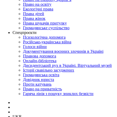
Право на освіту
Екологічні права
Права дітей
Права жінок
Права шукачів притулку
Громадянське суспільство
Спецпроєкти
Психологічна допомога
Російсько-українська війна
Голоси війни
Документування воєнних злочинів в Україні
Правова допомога
Онлайн-бібліотека
Дисидентський рух в Україні. Віртуальний музей
Історії свавільно засуджених
Громадянська освіта
Довідник юриста
Проти катувань
Право на приватність
Гаряча лінія з пошуку зниклих безвісти
UKR