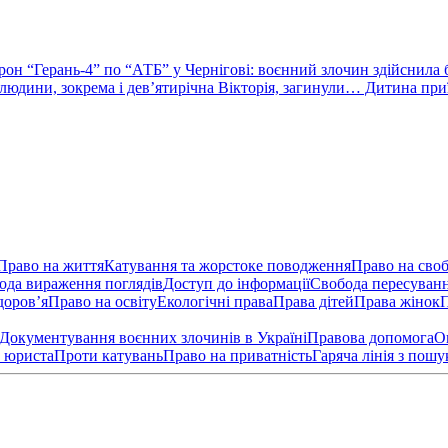
рон “Герань-4” по “АТБ” у Чернігові: воєнний злочин здійснила
і людини, зокрема і дев’ятирічна Вікторія, загинули… Дитина при
Право на життя
Катування та жорстоке поводження
Право на своб
ода вираження поглядів
Доступ до інформації
Свобода пересуван
доров’я
Право на освіту
Екологічні права
Права дітей
Права жінок
П
Документування воєнних злочинів в Україні
Правова допомога
О
 юриста
Проти катувань
Право на приватність
Гаряча лінія з пошу