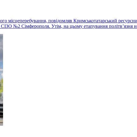
його місцеперебування, повідомляв Кримськотатарський ресурсн
 СІЗО №2 Сімферополя. Утім, на цьому етапування політвʼязня 