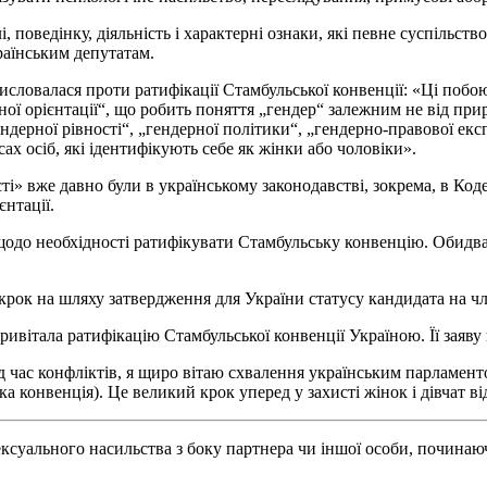
і, поведінку, діяльність і характерні ознаки, які певне суспільс
раїнським депутатам.
исловалася
проти ратифікації Стамбульської конвенції: «Ці побо
ної орієнтації“, що робить поняття „гендер“ залежним не від прир
гендерної рівності“, „гендерної політики“, „гендерно-правової е
есах осіб, які ідентифікують себе як жінки або чоловіки».
ті» вже давно були в українському законодавстві, зокрема, в Код
ієнтації.
щодо необхідності ратифікувати Стамбульську конвенцію. Обидва
 крок на шляху затвердження для України статусу кандидата на ч
вітала ратифікацію Стамбульської конвенції Україною. Її заяву
під час конфліктів, я щиро вітаю схвалення українським парламен
онвенція). Це великий крок уперед у захисті жінок і дівчат від у
ексуального насильства з боку партнера чи іншої особи, починаюч