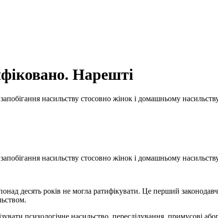
фіковано. Нарешті
запобігання насильству стосовно жінок і домашньому насильству
 запобігання насильству стосовно жінок і домашньому насильств
 понад десять років не могла ратифікувати. Це перший законода
льством.
зувати психологічне насильство, переслідування, примусові аборт