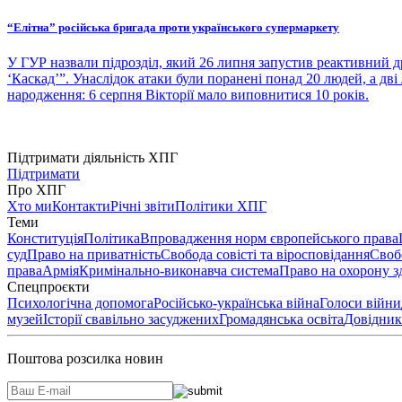
“Елітна” російська бригада проти українського супермаркету
У ГУР назвали підрозділ, який 26 липня запустив реактивний д
‘Каскад’”. Унаслідок атаки були поранені понад 20 людей, а дв
народження: 6 серпня Вікторії мало виповнитися 10 років.
Підтримати діяльність ХПГ
Підтримати
Про ХПГ
Хто ми
Контакти
Річні звіти
Політики ХПГ
Теми
Конституція
Політика
Впровадження норм європейського права
суд
Право на приватність
Свобода совісті та віросповідання
Своб
права
Армія
Кримінально-виконавча система
Право на охорону з
Спецпроєкти
Психологічна допомога
Російсько-українська війна
Голоси війни
музей
Історії свавільно засуджених
Громадянська освіта
Довідник
Поштова розсилка новин