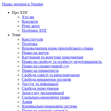
Права людини в Україні
Про ХПГ
Хто ми
Контакти
Річні звіти
Політики ХПГ
Теми
Конституція
Політика
Впровадження норм європейського права
Право на життя
Катування та жорстоке поводження
Право на свободу та особисту недоторканність
Право на справедливий суд
Право на приватність
Свобода совісті та віросповідання
Свобода вираження поглядів
Доступ до інформації
Свобода пересування
Захист від дискримінації
Соціально-економічні права
Армія
Кримінально-виконавча система
Право на охорону здоров’я