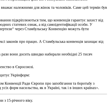
тво вважає належними для жінок та чоловіків. Саме цей термін був
ювання підкріплюються тим, що конвенція гарантує захист від
одних статевих ознак, а від самоідентифікації особи. У
кспертизи“ через Стамбульську Конвенцію можуть бути
ексі законів про працю. А Стамбульська конвенція захищає від
 рази вони досить швидко набирали необхідні 25 тисяч
ленство в Євросоюзі.
цитує
Укрінформ:
том Конвенції Ради Європи про запобігання та боротьбу з
сіх форм насильства, як в Україні, так і в інших країнах».
и з 15-річного віку.