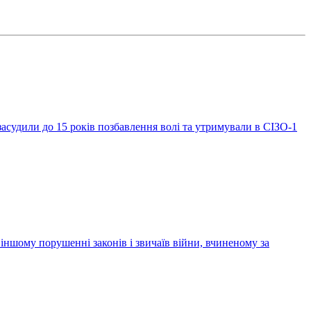
засудили до 15 років позбавлення волі та утримували в СІЗО-1
ншому порушенні законів і звичаїв війни, вчиненому за