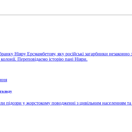
бранку Ніяру Ерсмамбетову, яку російські загарбники незаконно 
колонії. Переповідаємо історію пані Ніяри.
ення
 голоду
и підозри у жорстокому поводженні з цивільним населенням та і