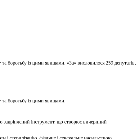
 та боротьбу із цими явищами. «За» висловилося 259 депутатів,
у та боротьбу із цими явищами.
вчо закріплений інструмент, що створює вичерпний
и і стерилізацію, фізичне і сексуальне насильствою