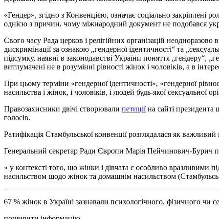
«Гендер», згідно з Конвенцією, означає соціально закріплені рол
однією з причин, чому міжнародний документ не подобався ук
Свого часу Рада церков і релігійних організацій неодноразово
в
дискримінації за ознакою „гендерної ідентичності“ та „сексуаль
підсумку, наявні в законодавстві України поняття „гендеру“, „
витлумачені не в розумінні рівності жінок і чоловіків, а в інтер
При цьому терміни «гендерної ідентичності», «гендерної рівнос
насильства і жінок, і чоловіків, і людей будь-якої сексуальної ор
Правозахисники двічі створювали
петиції
на сайті президента 
голосів.
Ратифікація Стамбульської конвенції розглядалася як важливий
Генеральний секретар Ради Європи Марія Пейчинович-Бурич при
« у контексті того, що жінки і дівчата є особливо вразливими 
насильством щодо жінок та домашнім насильством (Стамбульська к
67 % жінок в Україні зазнавали психологічного, фізичного чи с
поширити інформацію