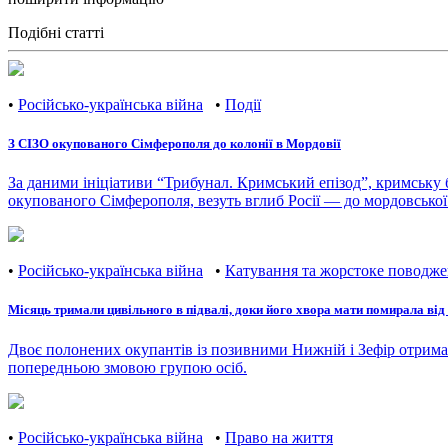
Подібні статті
•
Російсько-українська війна
•
Події
З СІЗО окупованого Сімферополя до колонії в Мордовії
За даними ініціативи “Трибунал. Кримський епізод”, кримську 
окупованого Сімферополя, везуть вглиб Росії — до мордовської 
•
Російсько-українська війна
•
Катування та жорстоке поводж
Місяць тримали цивільного в підвалі, доки його хвора мати помирала від
Двоє полонених окупантів із позивними Нижній і Зефір отримал
попередньою змовою групою осіб.
•
Російсько-українська війна
•
Право на життя