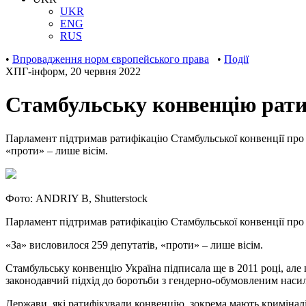
UKR
ENG
RUS
•
Впровадження норм європейського права
•
Події
ХПГ-інформ
,
20 червня 2022
Стамбульську конвенцію рати
Парламент підтримав ратифікацію Стамбульської конвенції про 
«проти» – лише вісім.
Фото: ANDRIY B, Shutterstock
Парламент
підтримав
ратифікацію Стамбульської конвенції про
«За» висловилося 259 депутатів, «проти» – лише вісім.
Стамбульську конвенцію Україна підписала ще в 2011 році, але
законодавчий підхід до боротьби з гендерно-обумовленим наси
Держави, які ратифікували конвенцію, зокрема мають криміналі