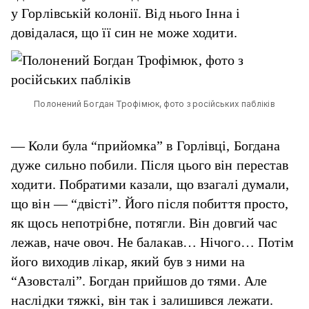
у Горлівській колонії. Від нього Інна і
довідалася, що її син не може ходити.
Полонений Богдан Трофімюк, фото з російських пабліків
— Коли була “прийомка” в Горлівці, Богдана
дуже сильно побили. Після цього він перестав
ходити. Побратими казали, що взагалі думали,
що він — “двісті”. Його після побиття просто,
як щось непотрібне, потягли. Він довгий час
лежав, наче овоч. Не балакав… Нічого… Потім
його виходив лікар, який був з ними на
“Азовсталі”. Богдан прийшов до тями. Але
наслідки тяжкі, він так і залишився лежати.