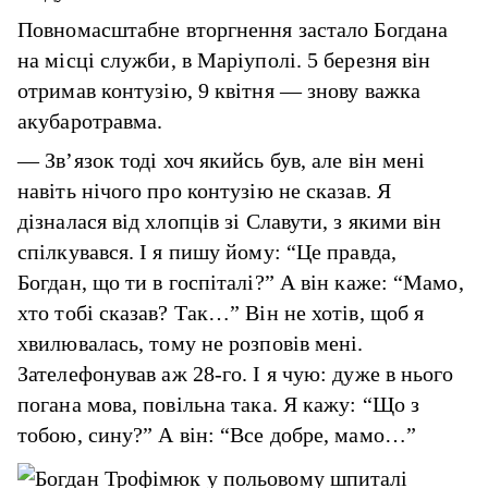
Повномасштабне вторгнення застало Богдана
на місці служби, в Маріуполі. 5 березня він
отримав контузію, 9 квітня — знову важка
акубаротравма.
— Зв’язок тоді хоч якийсь був, але він мені
навіть нічого про контузію не сказав. Я
дізналася від хлопців зі Славути, з якими він
спілкувався. І я пишу йому: “Це правда,
Богдан, що ти в госпіталі?” А він каже: “Мамо,
хто тобі сказав? Так…” Він не хотів, щоб я
хвилювалась, тому не розповів мені.
Зателефонував аж 28-го. І я чую: дуже в нього
погана мова, повільна така. Я кажу: “Що з
тобою, сину?” А він: “Все добре, мамо…”