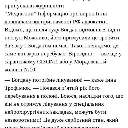
припускали журналісти
“Медіазони”.Інформацію про вирок Інна
довідалася від призначеної РФ адвокатки.
Відомо, що після суду Богдан відмовився від її
послуг. Можливо, його примусили це зробити.
Зв’язку з Богданом немає. Також невідомо, де
саме він зараз перебуває. Вірогідно — все ще у
саранському СІЗО№1 або у Мордовській
колонії №10.
— Богдану потрібне лікування! — каже Інна
Трофімюк. — Почався п’ятий рік його
перебування в полоні. Боюся, наслідки того, що
він не отримує лікування у спеціальних
нейрохірургічних закладах, можуть бути
незворотними! Це дуже серйозний стан, який
може бути пов’язаний з ушкодженням