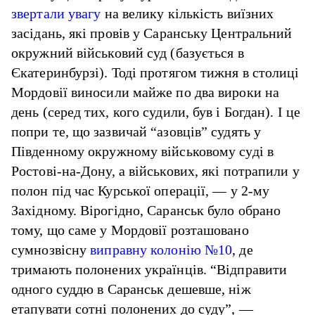
звертали увагу
на велику кількість виїзних
засідань, які провів у Саранську Центральний
окружний військовий суд (базується в
Єкатеринбурзі). Тоді протягом тижня в столиці
Мордовії виносили майже по два вироки на
день (серед тих, кого судили, був і Богдан). І це
попри те, що зазвичай “азовців” судять у
Південному окружному військовому суді в
Ростові-на-Дону, а військових, які потрапили у
полон під час Курської операції, — у 2-му
Західному. Вірогідно, Саранськ було обрано
тому, що саме у Мордовії розташовано
сумнозвісну
виправну колонію №10
, де
тримають полонених українців. “Відправити
одного суддю в Саранськ дешевше, ніж
етапувати сотні полонених до суду”, —