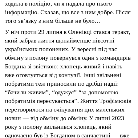
ходила в поліцію, чи я надала про нього
інформацію. Сказав, що все з ним добре. Після
того зв’язку з ним більше не було…
У ніч проти 29 липня в Оленівці стався теракт,
який забрав життя щонайменше півсотні
українських полонених. У вересні під час
обміну з полону повернувся один з командирів
Богдана зі звісткою: хлопець живий і навіть
вже оговтується від контузії. Інші звільнені
побратими теж приносили по дрібці надії:
“бачили живим”, “одужує” “за допомогою
побратимів пересувається”. Життя Трофімюків
перетворилося на очікування цих маленьких
новин — від обміну до обміну. У липні 2023
року з полону звільнився хлопець, який
одночасно був із Богданом в санчастині — вже