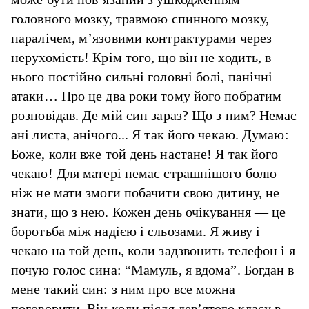
головного мозку, травмою спинного мозку,
паралічем, м’язовими контрактурами через
нерухомість! Крім того, що він не ходить, в
нього постійно сильні головні болі, панічні
атаки… Про це два роки тому його побратим
розповідав. Де мій син зараз? Що з ним? Немає
ані листа, анічого... Я так його чекаю. Думаю:
Боже, коли вже той день настане! Я так його
чекаю! Для матері немає страшнішого болю
ніж не мати змоги побачити свою дитину, не
знати, що з нею. Кожен день очікування — це
боротьба між надією і сльозами. Я живу і
чекаю на той день, коли задзвонить телефон і я
почую голос сина: “Мамуль, я вдома”. Богдан в
мене такий син: з ним про все можна
поговорити. Він коли після дев’ятого класу в