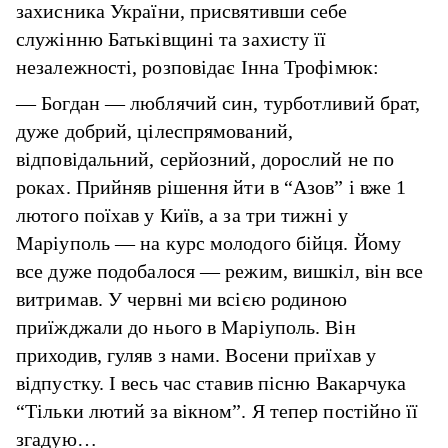
захисника України, присвятивши себе
служінню Батьківщині та захисту її
незалежності, розповідає Інна Трофімюк:
— Богдан — люблячий син, турботливий брат,
дуже добрий, цілеспрямований,
відповідальний, серйозний, дорослий не по
роках. Прийняв рішення йти в “Азов” і вже 1
лютого поїхав у Київ, а за три тижні у
Маріуполь — на курс молодого бійця. Йому
все дуже подобалося — режим, вишкіл, він все
витримав. У червні ми всією родиною
приїжджали до нього в Маріуполь. Він
приходив, гуляв з нами. Восени приїхав у
відпустку. І весь час ставив пісню Вакарчука
“Тільки лютий за вікном”. Я тепер постійно її
згадую…