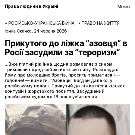
Права людини в Україні
Меню
•
РОСІЙСЬКО-УКРАЇНСЬКА ВІЙНА
•
ПРАВО НА ЖИТТЯ
Ірина Скачко
,
24 червня 2026
Прикутого до ліжка “азовця” в
Росії засудили за “тероризм”
...Вже п’ятий рік Інна щодня розмовляє з сином,
тримаючи перед собою його світлину. Розповідає
йому про молодших братів, просить триматися і —
головне! — вижити. “Азовець” Богдан далеко: у
російському полоні. Прикутий до ліжка після кількох
контузій і жорстокого побиття. Засуджений
російським судом до 16 років ув’язнення.