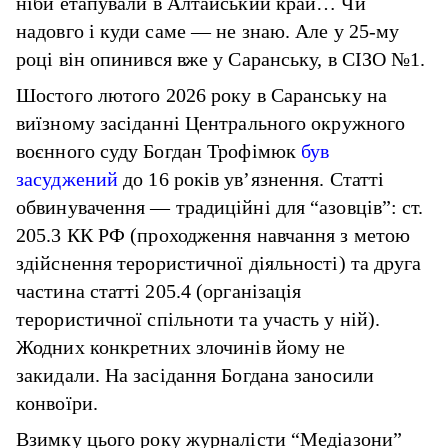
ніби етапували в Алтайський край… Чи
надовго і куди саме — не знаю. Але у 25-му
році він опинився вже у Саранську, в СІЗО №1.
Шостого лютого 2026 року в Саранську на
виїзному засіданні Центрального окружного
воєнного суду Богдан Трофімюк
був
засуджений
до 16 років ув’язнення. Статті
обвинувачення — традиційні для “азовців”: ст.
205.3 КК РФ (проходження навчання з метою
здійснення терористичної діяльності) та друга
частина статті 205.4 (організація
терористичної спільноти та участь у ній).
Жодних конкретних злочинів йому не
закидали. На засідання Богдана заносили
конвоїри.
Взимку цього року журналісти “Медіазони”