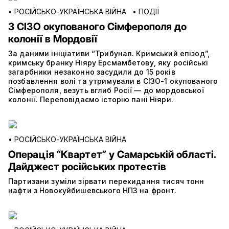
•
РОСІЙСЬКО-УКРАЇНСЬКА ВІЙНА
•
ПОДІЇ
З СІЗО окупованого Сімферополя до
колонії в Мордовії
За даними ініціативи “Трибунал. Кримський епізод”,
кримську бранку Ніяру Ерсмамбетову, яку російські
загарбники незаконно засудили до 15 років
позбавлення волі та утримували в СІЗО-1 окупованого
Сімферополя, везуть вглиб Росії — до мордовської
колонії. Переповідаємо історію пані Ніяри.
•
РОСІЙСЬКО-УКРАЇНСЬКА ВІЙНА
Операція “Квартет” у Самарській області.
Дайджест російських протестів
Партизани зуміли зірвати перекидання тисяч тонн
нафти з Новокуйбишевського НПЗ на фронт.