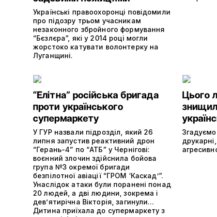
Українські правоохоронці повідомили
про підозру трьом учасникам
незаконного збройного формування
“Бєзлєра”, які у 2014 році могли
жорстоко катувати волонтерку на
Луганщині.
“Елітна” російська бригада
Цього 
проти українського
знищили
супермаркету
україн
У ГУР назвали підрозділ, який 26
Згадуємо
липня запустив реактивний дрон
друкарні,
“Герань-4” по “АТБ” у Чернігові:
агресивно
воєнний злочин здійснила бойова
група №3 окремої бригади
безпілотної авіації “ГРОМ ‘Каскад’”.
Унаслідок атаки були поранені понад
20 людей, а дві людини, зокрема і
дев’ятирічна Вікторія, загинули…
Дитина приїхала до супермаркету з