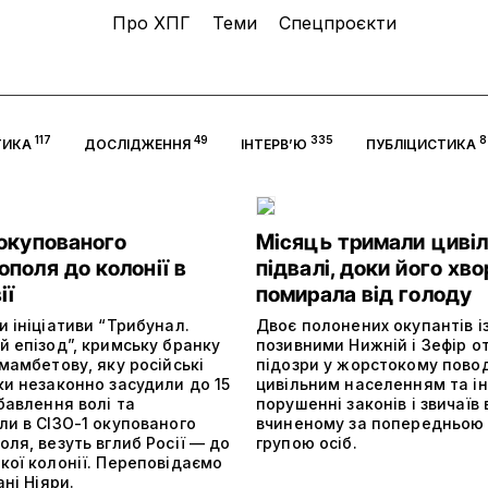
Про ХПГ
Теми
Спецпроєкти
117
49
335
8
ТИКА
ДОСЛІДЖЕННЯ
ІНТЕРВ’Ю
ПУБЛІЦИСТИКА
 окупованого
Місяць тримали цивіл
поля до колонії в
підвалі, доки його хв
ії
помирала від голоду
 ініціативи “Трибунал.
Двоє полонених окупантів і
й епізод”, кримську бранку
позивними Нижній і Зефір 
мамбетову, яку російські
підозри у жорстокому пово
ки незаконно засудили до 15
цивільним населенням та і
бавлення волі та
порушенні законів і звичаїв 
ли в СІЗО-1 окупованого
вчиненому за попередньою
ля, везуть вглиб Росії — до
групою осіб.
кої колонії. Переповідаємо
ані Ніяри.