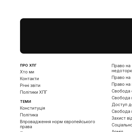
ПРО ХПГ
Право на
недоторк
Хто ми
Право на
Контакти
Право на 
Річні звіти
Свобода с
Політики ХПГ
Свобода 
ТЕМИ
Доступ до
Конституція
Свобода 
Політика
Захист ві
Впровадження норм європейського
Соціально
права
Армія