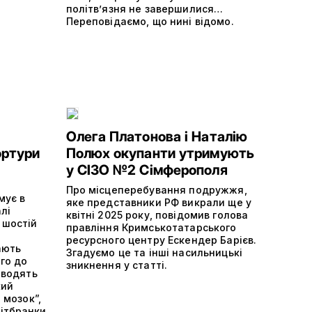
політвʼязня не завершилися…
Переповідаємо, що нині відомо.
Олега Платонова і Наталію
ортури
Полюх окупанти утримують
у СІЗО №2 Сімферополя
Про місцеперебування подружжя,
мує в
яке представники РФ викрали ще у
лі
квітні 2025 року, повідомив голова
 шостій
правління Кримськотатарського
ресурсного центру Ескендер Барієв.
ають
Згадуємо це та інші насильницькі
ого до
зникнення у статті.
оводять
кий
 мозок”,
ітбранки.