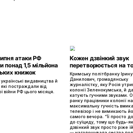
липня атаки РФ
Кожен дзвінкий звук
 понад 1,5 мільйона
перетворюється на т
ських книжок
Кримську політбранку Ірину
Данилович, громадянську
 українські видавництва й
журналістку, яку Росія утри
 які постраждали від
колонії Зеленокумська, й да
ї війни РФ цього місяця.
катують гучними звуками. О
ранку працівники колонії на
максимальну гучність вмик
телевізор і не вимикають й
самого вечора. “Її просто д
до суїциду, тому що будь-я
дзвінкий звук просто ріже їй
— наголошувала сестра пол