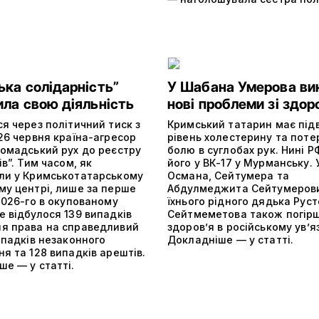
ька солідарність”
У Шабана Умерова ви
ила свою діяльність
нові проблеми зі здор
я через політичний тиск з
Кримський татарин має пі
26 червня країна-агресор
рівень холестерину та поте
ромадський рух до реєстру
болю в суглобах рук. Нині 
ів”. Тим часом, як
його у ВК-17 у Мурманську. 
ли у Кримськотатарському
Османа, Сейтумера та
му центрі, лише за перше
Абдулмеджита Сейтумерови
2026-го в окупованому
їхнього рідного дядька Рус
 відбулося 139 випадків
Сейтмеметова також погір
я права на справедливий
здоров’я в російському ув’я
ипадків незаконного
Докладніше — у статті.
я та 128 випадків арештів.
е — у статті.