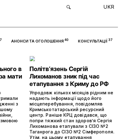
UKR
7
40
37
АНОНСИ ТА ОГОЛОШЕННЯ
КОНСУЛЬТАЦІЇ
ьного в
Політвʼязень Сергій
ора мати
Лихоманов зник під час
етапування з Криму до РФ
з
Упродовж кількох місяців рідним не
отримали
надають інформації щодо його
дженні з
місцеперебування, повідомляв
ншому
Кримськотатарський ресурсний
війни,
центр. Раніше КРЦ довідався, що
 змовою
попри тяжкий стан здоров’я Сергія
Лихоманова етапували з СІЗО №2
Таганрога до СІЗО №2 Сімферополя.
Утім, на цьому етапування