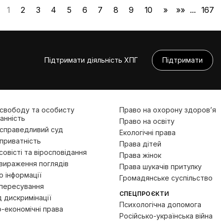
1
2
3
4
5
6
7
8
9
10
»
»»
...
167
Підтримати діяльність ХПГ
Підтримати
 свободу та особисту
Право на охорону здоров’я
анність
Право на освіту
 справедливий суд
Екологічні права
приватність
Права дітей
овісті та віросповідання
Права жінок
вираження поглядів
Права шукачів притулку
 інформації
Громадянське суспільство
пересування
СПЕЦПРОЄКТИ
д дискримінації
Психологічна допомога
-економічні права
Російсько-українська війна