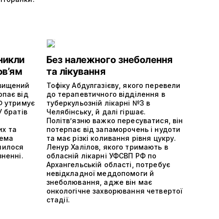
никли
Без належного знеболення
ов’ям
та лікування
двищений
Тофіку Абдулгазієву, якого перевели
рпає від
до терапевтичного відділення в
РФ утримує
туберкульозній лікарні №3 в
У братів
Челябінську, й далі гіршає.
Політвʼязню важко пересуватися, він
х та
потерпає від запаморочень і нудоти
тема
та має різкі коливання рівня цукру.
шилося
Ленур Халілов, якого тримають в
зненні.
обласній лікарні УФСВП РФ по
Архангельській області, потребує
невідкладної меддопомоги й
знеболювання, адже він має
онкологічне захворювання четвертої
стадії.