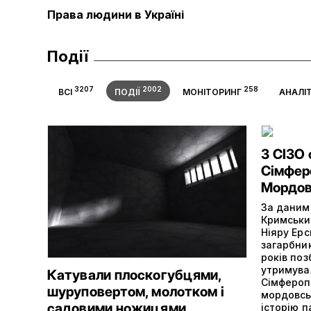
Права людини в Україні
Події
3207
2002
258
ВСІ
ПОДІЇ
МОНІТОРИНГ
АНАЛІ
З СІЗО
Сімферо
Мордов
За даними
Кримськи
Ніяру Ерс
загарбни
років поз
утримува
Катували плоскогубцями,
Сімферопо
шуруповертом, молотком і
мордовсь
садовими ножицями
історію п