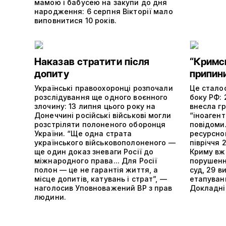
мамою і бабусею на закупи до дня
народження: 6 серпня Вікторії мало
виповнитися 10 років.
Наказав стратити після
“Кримс
допиту
припин
Українські правоохоронці розпочали
Це сталос
розслідування ще одного воєнного
боку РФ: 
злочину: 13 липня цього року на
внесла г
Донеччині російські військові могли
“іноагент
розстріляти полоненого оборонця
повідоми
України. “Ще одна страта
ресурсно
українського військовополоненого —
півріччя 
ще один доказ зневаги Росії до
Криму вже
міжнародного права... Для Росії
порушенн
полон — це не гарантія життя, а
суд, 29 в
місце допитів, катувань і страт”, —
етапуванн
наголосив Уповноважений ВР з прав
Докладніш
людини.