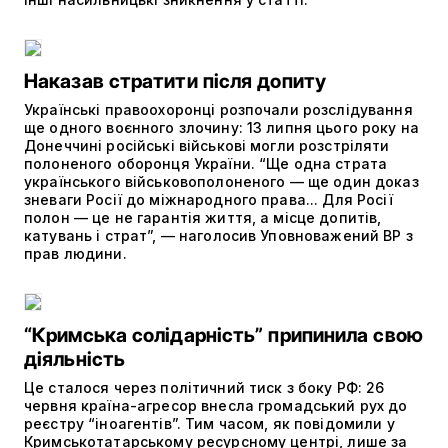
Наказав стратити після допиту
Українські правоохоронці розпочали розслідування
ще одного воєнного злочину: 13 липня цього року на
Донеччині російські військові могли розстріляти
полоненого оборонця України. “Ще одна страта
українського військовополоненого — ще один доказ
зневаги Росії до міжнародного права... Для Росії
полон — це не гарантія життя, а місце допитів,
катувань і страт”, — наголосив Уповноважений ВР з
прав людини.
“Кримська солідарність” припинила свою
діяльність
Це сталося через політичний тиск з боку РФ: 26
червня країна-агресор внесла громадський рух до
реєстру “іноагентів”. Тим часом, як повідомили у
Кримськотатарському ресурсному центрі, лише за