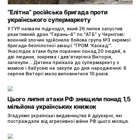
“Елітна” російська бригада проти
українського супермаркету
У ГУР назвали підрозділ, який 26 липня запустив
реактивний дрон “Герань-4” по “АТБ” у Чернігові:
воєнний злочин здійснила бойова група №3 окремої
бригади безпілотної авіації “ГРОМ ‘Каскад’”.
Унаслідок атаки були поранені понад 20 людей, а
дві людини, зокрема і дев’ятирічна Вікторія,
загинули… Дитина приїхала до супермаркету з
мамою і бабусею на закупи до дня народження: 6
серпня Вікторії мало виповнитися 10 років.
Цього липня атаки РФ знищили понад 1,5
мільйона українських книжок
Згадуємо українські видавництва й друкарні, які
постраждали від агресивної війни РФ цього місяця.