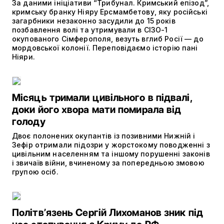
За даними ініціативи “Трибунал. Кримський епізод”,
кримську бранку Ніяру Ерсмамбетову, яку російські
загарбники незаконно засудили до 15 років
позбавлення волі та утримували в СІЗО-1
окупованого Сімферополя, везуть вглиб Росії — до
мордовської колонії. Переповідаємо історію пані
Ніяри.
Місяць тримали цивільного в підвалі,
доки його хвора мати помирала від
голоду
Двоє полонених окупантів із позивними Нижній і
Зефір отримали підозри у жорстокому поводженні з
цивільним населенням та іншому порушенні законів
і звичаїв війни, вчиненому за попередньою змовою
групою осіб.
Політвʼязень Сергій Лихоманов зник під