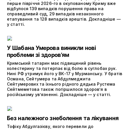
перше півріччя 2026-го в окупованому Криму вже
відбулося 139 випадків порушення права на
справедливий суд, 29 випадків незаконного
етапування та 128 випадків арештів. Докладніше —
у статті.
У Шабана Умерова виникли нові
проблеми зі здоров’ям
Кримський татарин має підвищений рівень
холестерину та потерпає від болю в суглобах рук.
Нині РФ утримує його у ВК-17 у Мурманську. У братів
Османа, Сейтумера та Абдулмеджита
Сейтумерових та їхнього рідного дядька Рустема
Сейтмеметова також погіршилося здоров’я в
російському ув’язненні. Докладніше — у статті.
Без належного знеболення та лікування
Тофіку Абдулгазієву, якого перевели до