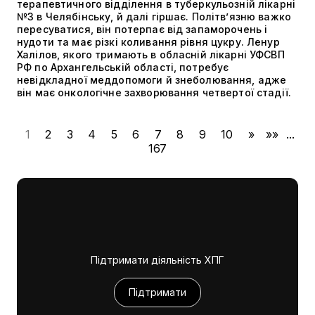
терапевтичного відділення в туберкульозній лікарні
№3 в Челябінську, й далі гіршає. Політвʼязню важко
пересуватися, він потерпає від запаморочень і
нудоти та має різкі коливання рівня цукру. Ленур
Халілов, якого тримають в обласній лікарні УФСВП
РФ по Архангельській області, потребує
невідкладної меддопомоги й знеболювання, адже
він має онкологічне захворювання четвертої стадії.
1
2
3
4
5
6
7
8
9
10
»
»»
...
167
Підтримати діяльність ХПГ
Підтримати