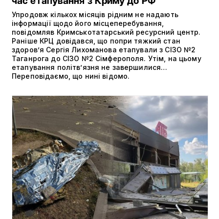
час етапування з Криму до РФ
Упродовж кількох місяців рідним не надають
інформації щодо його місцеперебування,
повідомляв Кримськотатарський ресурсний центр.
Раніше КРЦ довідався, що попри тяжкий стан
здоров’я Сергія Лихоманова етапували з СІЗО №2
Таганрога до СІЗО №2 Сімферополя. Утім, на цьому
етапування політвʼязня не завершилися…
Переповідаємо, що нині відомо.