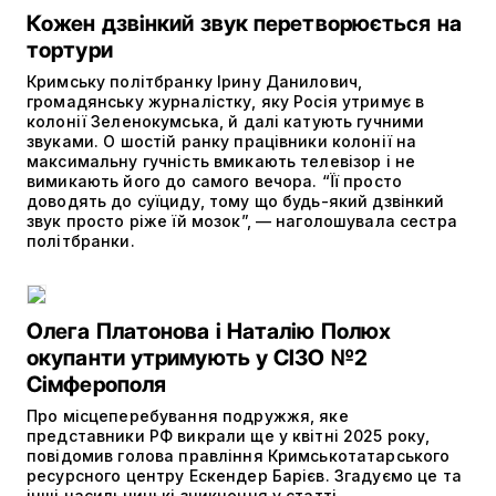
Кожен дзвінкий звук перетворюється на
тортури
Кримську політбранку Ірину Данилович,
громадянську журналістку, яку Росія утримує в
колонії Зеленокумська, й далі катують гучними
звуками. О шостій ранку працівники колонії на
максимальну гучність вмикають телевізор і не
вимикають його до самого вечора. “Її просто
доводять до суїциду, тому що будь-який дзвінкий
звук просто ріже їй мозок”, — наголошувала сестра
політбранки.
Олега Платонова і Наталію Полюх
окупанти утримують у СІЗО №2
Сімферополя
Про місцеперебування подружжя, яке
представники РФ викрали ще у квітні 2025 року,
повідомив голова правління Кримськотатарського
ресурсного центру Ескендер Барієв. Згадуємо це та
інші насильницькі зникнення у статті.