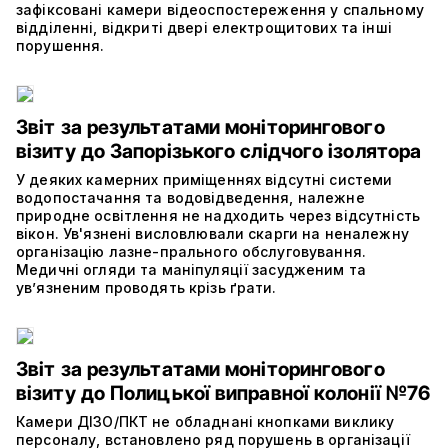
зафіксовані камери відеоспостереження у спальному
відділенні, відкриті двері електрощитових та інші
порушення.
Звіт за результатами моніторингового
візиту до Запорізького слідчого ізолятора
У деяких камерних приміщеннях відсутні системи
водопостачання та водовідведення, належне
природне освітлення не надходить через відсутність
вікон. Ув'язнені висловлювали скарги на неналежну
організацію лазне-прального обслуговування.
Медичні огляди та маніпуляції засудженим та
ув’язненим проводять крізь ґрати.
Звіт за результатами моніторингового
візиту до Полицької виправної колонії №76
Камери ДІЗО/ПКТ не обладнані кнопками виклику
персоналу, встановлено ряд порушень в організації