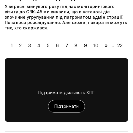
У вересні минулого року під час моніторингового
візиту до СВК-45 ми виявили, що в установі діє
злочинне угрупування під патронатом адміністрації.
Почалося розслідування. Але схоже, покарати можуть
тих, хто скаржився.
1
2
3
4
5
6
7
8
9
10
»
...
23
Підтримати діяльність ХПГ
Підтримати