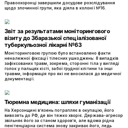
Правоохоронці завершили досудове розслідування
щодо злочинної групи, яка діяла в колонії №16.
Звіт за результатами моніторингового
візиту до Збаразької спеціалізованої
туберкульозної лікарні №63
Моніторинговою групою було встановлено факти
неналежної фіксації тілесних ушкоджень: 8 випадків
зафіксованих травм, зокрема, сторонні тіла у вигляді
голок у пальцях кісті, забої грудної клітини та інші
травми, інформація про які не вносилася до медичної
документації.
Тюремна медицина: шляхи гуманізації
На Херсонщині в’язень потрапляє в окупацію, його
вивозять до РФ, де він тяжко хворіє. Держава-агресор
звільняє його за станом здоров’я, але вдома рідна
пенітенціарна система знову закриває його, ледь