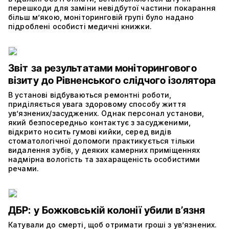
перешкоди для заміни невідбутої частини покарання
більш м’якою, моніторинговій групі було надано
підроблені особисті медичні книжки.
Звіт за результатами моніторингового
візиту до Рівненського слідчого ізолятора
В установі відбуваються ремонтні роботи,
приділяється увага здоровому способу життя
ув’язнених/засуджених. Однак персонал установи,
який безпосередньо контактує з засудженими,
відкрито носить гумові кийки, серед видів
стоматологічної допомоги практикується тільки
видалення зубів, у деяких камерних приміщеннях
надмірна вологість та захаращеність особистими
речами.
ДБР: у Божковській колонії убили в’язня
Катували до смерті, щоб отримати гроші з ув’язнених.