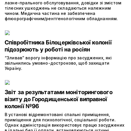
лазне-прального обслуговування, довідки зі змістом
тілесних ушкоджень не складаються належним
чином. Медична частина не забезпечена
флюорографічним/рентгенологічним обладнанням.
Співробітника Білоцерківської колонії
підозрюють у роботі на росіян
“Зливав” ворогу інформацію про засуджених, які
звільнились умовно-достроково, щоб захищати
Україну.
Звіт за результатами моніторингового
візиту до Городищенської виправної
колонії №96
В установі відремонтовані спальні приміщення,
приміщення для психологічної, соціальної роботи.
Однак адміністрація використовує працю засуджених
в їдальні без її оплати, встановлюються штучні