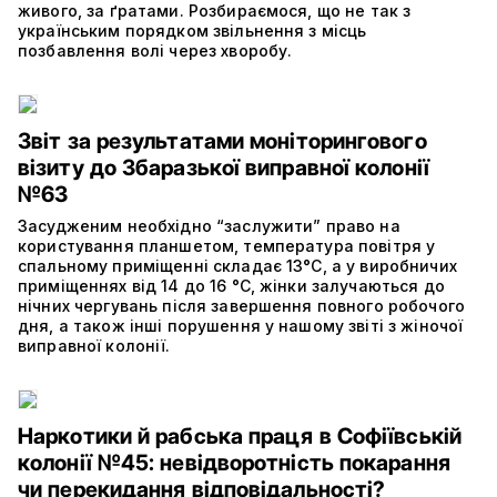
живого, за ґратами. Розбираємося, що не так з
українським порядком звільнення з місць
позбавлення волі через хворобу.
Звіт за результатами моніторингового
візиту до Збаразької виправної колонії
№63
Засудженим необхідно “заслужити” право на
користування планшетом, температура повітря у
спальному приміщенні складає 13°C, а у виробничих
приміщеннях від 14 до 16 °C, жінки залучаються до
нічних чергувань після завершення повного робочого
дня, а також інші порушення у нашому звіті з жіночої
виправної колонії.
Наркотики й рабська праця в Софіївській
колонії №45: невідворотність покарання
чи перекидання відповідальності?