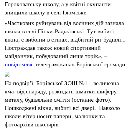
Гороховатську школу, а у квітні окупанти
знищили школу в селі Ізюмське.
«Часткових руйнувань від воєнних дій зазнала
школа в селі Піски-Радьківські. Тут вибиті
вікна, є вибоїни в стінах, відбитий ріг будівлі...
Постраждав також новий спортивний
майданчик, побудований лише торік», –
повідомляє
телеграм-канал Борівської громади.
На подвір’ї Борівської ЗОШ №1 – величезна
яма від снаряду, розкидані шматки шиферу,
металу, будівельне сміття (останнє фото).
Пошкоджені вікна, вибиті всі двері. Навколо
школи вітер носит папери, малюнки та
фотоархіви школярів.