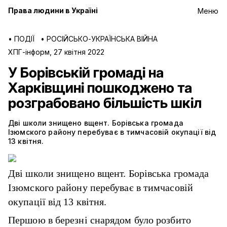
Права людини в Україні
Меню
•
ПОДІЇ
•
РОСІЙСЬКО-УКРАЇНСЬКА ВІЙНА
ХПГ-інформ
,
27 квітня 2022
У Борівській громаді на
Харківщині пошкоджено та
розграбовано більшість шкіл
Дві школи знищено вщент. Борівська громада
Ізюмского району перебуває в тимчасовій окупації від
13 квітня.
Дві школи знищено вщент. Борівська громада
Ізюмского району перебуває в тимчасовій
окупації від 13 квітня.
Першою в березні снарядом було розбито