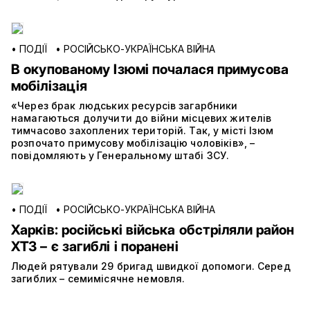
•
ПОДІЇ
•
РОСІЙСЬКО-УКРАЇНСЬКА ВІЙНА
В окупованому Ізюмі почалася примусова
мобілізація
«Через брак людських ресурсів загарбники
намагаються долучити до війни місцевих жителів
тимчасово захоплених територій. Так, у місті Ізюм
розпочато примусову мобілізацію чоловіків», –
повідомляють у Генеральному штабі ЗСУ.
•
ПОДІЇ
•
РОСІЙСЬКО-УКРАЇНСЬКА ВІЙНА
Харків: російські війська обстріляли район
ХТЗ – є загиблі і поранені
Людей рятували 29 бригад швидкої допомоги. Серед
загиблих – семимісячне немовля.