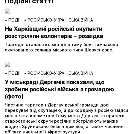
Подібні статті
•
ПОДІЇ
•
РОСІЙСЬКО-УКРАЇНСЬКА ВІЙНА
На Харківщині російські окупанти
розстріляли волонтерів – розвідка
Трагедія сталася кілька днів тому біля тимчасово
окупованого селища міського типу Шевченкове.
•
ПОДІЇ
•
РОСІЙСЬКО-УКРАЇНСЬКА ВІЙНА
У міськраді Дергачів показали, що
зробили російські війська з громадою
(фото)
Частина території Дергачівської громади досі
перебуває під окупацією, а до кордону з росією звідси
менше ста кілометрів.Тому місто Дергачі та прилеглі
старостинські округи росіяни обстрілюють майже
щодня. Зруйновано безліч домівок, а також численні
об'єкти цивільної інфраструктури.